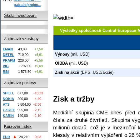
paiza.io/projec...
Škola investování
Výsledky společnosti Central European 
Zajímavé vzestupy
EMAN
43,00
+7,50
Výnosy
(mil. USD)
DETEL
710,00
+6,61
PRAPM
228,00
+5,56
OIBDA
(mil. USD)
VIG
1 797,00
+5,09
RBI
1 575,50
+4,61
Zisk na akcii
(EPS, USD/akcie)
Zajímavé poklesy
SHELL
877,00
-10,33
Zisk a tržby
NOKIA
200,00
-4,40
ATS
3 504,00
-2,56
CZGCE
955,00
-2,15
Mediální skupina CME dnes před ot
KARIN
140,00
-2,10
čísla za druhé čtvrtletí. Skupina vy
Kurzovní lístek
milionů dolarů, což je v meziroční
klesaly v relativním vyjádření o 26 
EUR
24,210
-0,08