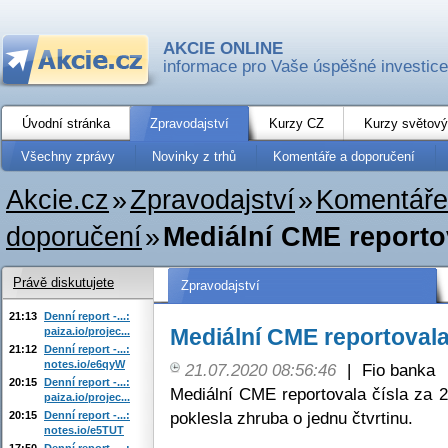
AKCIE ONLINE
informace pro Vaše úspěšné investice
Úvodní stránka
Zpravodajství
Kurzy CZ
Kurzy světový
Všechny zprávy
Novinky z trhů
Komentáře a doporučení
Akcie.cz
»
Zpravodajství
»
Komentáře
doporučení
»
Mediální CME reportov
Právě diskutujete
Zpravodajství
21:13
Denní report -...:
Mediální CME reportovala
paiza.io/projec...
21:12
Denní report -...:
notes.io/e6qyW
21.07.2020 08:56:46
|
Fio banka
20:15
Denní report -...:
Mediální CME reportovala čísla za 
paiza.io/projec...
poklesla zhruba o jednu čtvrtinu.
20:15
Denní report -...:
notes.io/e5TUT
17:50
Denní report -...: