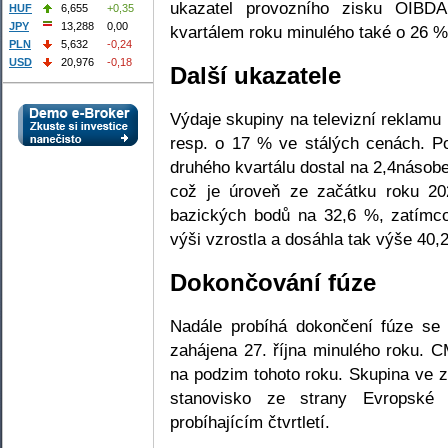
ukazatel provozního zisku OIBD
HUF
6,655
+0,35
JPY
13,288
0,00
kvartálem roku minulého také o 26 % a
PLN
5,632
-0,24
USD
20,976
-0,18
Další ukazatele
Výdaje skupiny na televizní reklamu
resp. o 17 % ve stálých cenách. P
druhého kvartálu dostal na 2,4náso
což je úroveň ze začátku roku 20
bazických bodů na 32,6 %, zatímc
výši vzrostla a dosáhla tak výše 40,
Dokončování fúze
Nadále probíhá dokončení fúze se 
zahájena 27. října minulého roku. 
na podzim tohoto roku. Skupina ve z
stanovisko ze strany Evropské 
probíhajícím čtvrtletí.