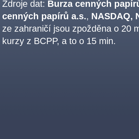
Zdroje dat:
Burza cenných papírů
cenných papírů a.s.
,
NASDAQ, N
ze zahraničí jsou zpožděna o 20 m
kurzy z BCPP, a to o 15 min.