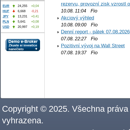
rezervu, provozní zisk vzrostl 
EUR
24,255
+0,04
Fio
10.08. 11:04
HUF
6,668
-0,21
JPY
13,231
+0,41
Akciový výhled
PLN
5,641
+0,08
Fio
10.08. 09:00
USD
20,997
+0,19
Denní report - pátek 07.08.2026
Fio
07.08. 22:27
Pozitivní vývoj na Wall Street
Fio
07.08. 19:37
Copyright © 2025. Všechna práva
vyhrazena.