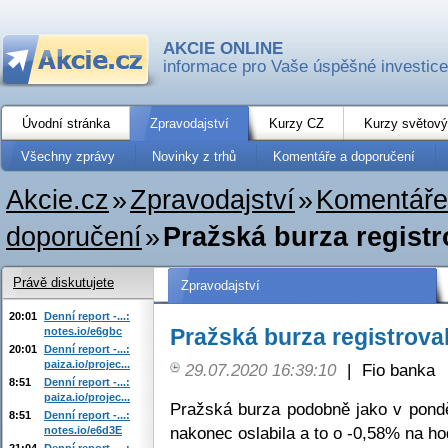
AKCIE ONLINE
informace pro Vaše úspěšné investice
Úvodní stránka
Zpravodajství
Kurzy CZ
Kurzy světový
Všechny zprávy
Novinky z trhů
Komentáře a doporučení
Akcie.cz
»
Zpravodajství
»
Komentáře
doporučení
»
Pražská burza regist
Právě diskutujete
Zpravodajství
20:01
Denní report -...:
Pražská burza registrova
notes.io/e6gbc
20:01
Denní report -...:
paiza.io/projec...
29.07.2020 16:39:10
|
Fio banka
8:51
Denní report -...:
paiza.io/projec...
Pražská burza podobně jako v pondě
8:51
Denní report -...:
nakonec oslabila a to o -0,58% na h
notes.io/e6d3E
21:04
Denní report -...: