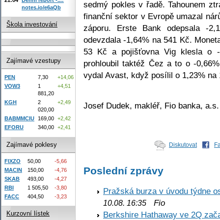
sedmý pokles v řadě. Tahounem ztrá
notes.io/e6aQb
finanční sektor v Evropě umazal nár
Škola investování
záporu. Erste Bank odepsala -2
odevzdala -1,64% na 541 Kč. Monet
53 Kč a pojišťovna Vig klesla o 
Zajímavé vzestupy
prohloubil taktéž Čez a to o -0,66%
vydal Avast, když posílil o 1,23% na
PEN
7,30
+14,06
VOW3
1
+4,51
881,20
KGH
2
+2,49
Josef Dudek, makléř, Fio banka, a.s.
020,00
BABMMCIU
169,00
+2,42
EFORU
340,00
+2,41
Zajímavé poklesy
Diskutovat
F
FIXZO
50,00
-5,66
Poslední zprávy
MACIN
150,00
-4,76
SKAB
493,00
-4,27
RBI
1 505,50
-3,80
Pražská burza v úvodu týdne os
FACC
404,50
-3,23
Fio
10.08. 16:35
Berkshire Hathaway ve 2Q začal
Kurzovní lístek