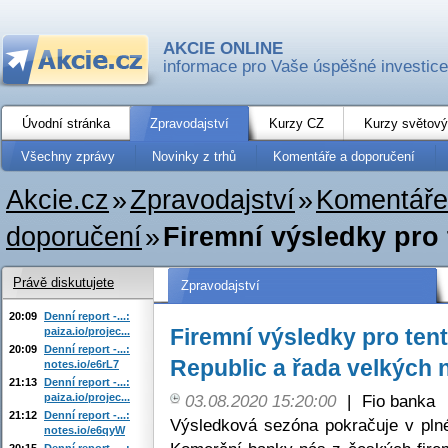
AKCIE ONLINE
informace pro Vaše úspěšné investice
Úvodní stránka
Zpravodajství
Kurzy CZ
Kurzy světový
Všechny zprávy
Novinky z trhů
Komentáře a doporučení
Akcie.cz
»
Zpravodajství
»
Komentáře
doporučení
»
Firemní výsledky pro 
Právě diskutujete
Zpravodajství
20:09
Denní report -...:
Firemní výsledky pro ten
paiza.io/projec...
20:09
Denní report -...:
Republic a řada velkých
notes.io/e6rL7
21:13
Denní report -...:
paiza.io/projec...
03.08.2020 15:20:00
|
Fio banka
21:12
Denní report -...:
Výsledková sezóna pokračuje v pln
notes.io/e6qyW
20:15
Denní report -...: