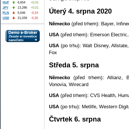
HUF
6,654
+0,01
JPY
13,286
+0,01
Úterý 4. srpna 2020
PLN
5,646
-0,24
USD
21,039
-0,30
Německo
(před trhem): Bayer, Infin
USA
(před trhem): Emerson Electric
USA
(po trhu): Walt Disney, Allstate
Fox
Středa 5. srpna
Německo
(před trhem): Allianz,
Vonovia, Wirecard
USA
(před trhem): CVS Health, Hum
USA
(po trhu): Metlife, Western Digit
Čtvrtek 6. srpna