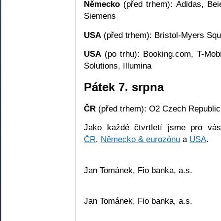
Německo
(před trhem): Adidas, Be
Siemens
USA
(před trhem): Bristol-Myers Sq
USA
(po trhu): Booking.com, T-Mobi
Solutions, Illumina
Pátek 7. srpna
ČR
(před trhem): O2 Czech Republic
Jako každé čtvrtletí jsme pro vás
ČR
,
Německo & eurozónu
a
USA
.
Jan Tománek, Fio banka, a.s.
Jan Tománek, Fio banka, a.s.