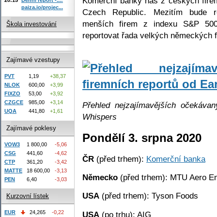
Komerční banky nás z českých firem
paiza.io/projec...
Czech Republic. Mezitím bude r
menších firem z indexu S&P 500
Škola investování
reportovat řada velkých německých 
Zajímavé vzestupy
PVT
1,19
+38,37
NLOK
600,00
+3,99
FIXZO
53,00
+3,92
CZGCE
985,00
+3,14
Přehled nejzajímavějších očekávan
UQA
441,80
+1,61
Whispers
Zajímavé poklesy
Pondělí 3. srpna 2020
VOW3
1 800,00
-5,06
CSG
441,60
-4,62
ČR
(před trhem):
Komerční banka
CTP
361,20
-3,42
MATTE
18 600,00
-3,13
Německo
(před trhem): MTU Aero E
PEN
6,40
-3,03
USA
(před trhem): Tyson Foods
Kurzovní lístek
EUR
24,265
-0,22
USA
(po trhu): AIG