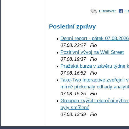
Diskutovat
F
Poslední zprávy
Denní report - pátek 07.08.2026
Fio
07.08. 22:27
Pozitivní vývoj na Wall Street
Fio
07.08. 19:37
Pražská burza v závěru týdne k
Fio
07.08. 16:52
Take-Two Interactive zveřejnil 
mírně překonaly odhady analyti
Fio
07.08. 15:25
Groupon zvýšil celoroční výhl
byly smíšené
Fio
07.08. 13:39