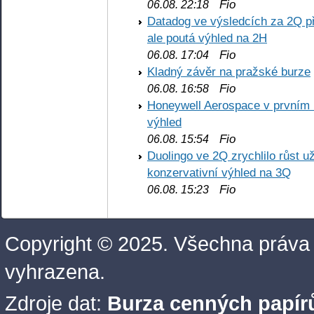
Fio
06.08. 22:18
Datadog ve výsledcích za 2Q př
ale poutá výhled na 2H
Fio
06.08. 17:04
Kladný závěr na pražské burze
Fio
06.08. 16:58
Honeywell Aerospace v prvním re
výhled
Fio
06.08. 15:54
Duolingo ve 2Q zrychlilo růst už
konzervativní výhled na 3Q
Fio
06.08. 15:23
Copyright © 2025. Všechna práva
vyhrazena.
Zdroje dat:
Burza cenných papírů