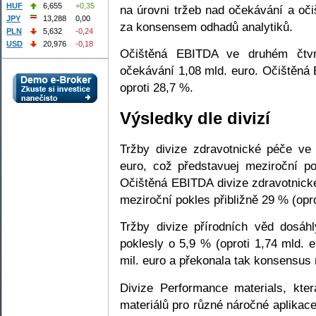
HUF
6,655
+0,35
na úrovni tržeb nad očekávání a očiš
JPY
13,288
0,00
za konsensem odhadů analytiků.
PLN
5,632
-0,24
USD
20,976
-0,18
Očištěná EBITDA ve druhém čtvrt
očekávání 1,08 mld. euro. Očištěn
oproti 28,7 %.
Výsledky dle divizí
Tržby divize zdravotnické péče ve 
euro, což představuej meziroční po
Očištěná EBITDA divize zdravotnické
meziroční pokles přibližně 29 % (opro
Tržby divize přírodních věd dosáh
poklesly o 5,9 % (oproti 1,74 mld.
mil. euro a překonala tak konsensus 
Divize Performance materials, kte
materiálů pro různé náročné aplikace