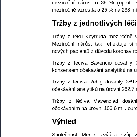
meziroční nárůst o 38 % (oproti 
meziročně vzrostla o 25 % na 238 mil
Tržby z jednotlivých léč
Tržby z léku Keytruda meziročně 
Meziroční nárůst tak reflektuje s
nových pacientů z důvodu koronavir
Tržby z léčiva Bavencio dosáhly 
konsensem očekávání analytiků na úr
Tržby z léčiva Rebig dosáhly 289,
očekávání analytiků na úrovni 262,7 m
Tržby z léčiva Mavenclad dosáh
očekáváním na úrovni 106,6 mil. eur
Výhled
Společnost Merck zvýšila svůj 