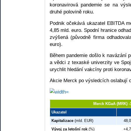
koronavirová pandemie se na výsle
druhé polovině roku.
Podnik očekává ukazatel EBITDA me
4,85 mld. euro. Spodní hranice odha
zvýšená (původně firma odhadovala
euro).
Během pandemie došlo k navázání par
a vědci z texaské univerzity ve Sp
urychlit hledání vakcíny proti koronav
Akcie Merck po výsledcích oslabují 
Merck KGaA (MRK) -
Ukazatel
Kapitalizace
(mld. EUR)
48,0
Vývoj za letošní rok
(%)
+4,7