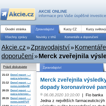
AKCIE ONLINE
informace pro Vaše úspěšné investice
Úvodní stránka
Zpravodajství
Kurzy CZ
Kurzy světový
Všechny zprávy
Novinky z trhů
Komentáře a doporučení
Akcie.cz
»
Zpravodajství
»
Komentáře
doporučení
»
Merck zveřejnila výsle
Právě diskutujete
Zpravodajství
21:13
Denní report -...:
Merck zveřejnila výsledky 
paiza.io/projec...
21:12
Denní report -...:
dopady koronavirové pan
notes.io/e6qyW
20:15
Denní report -...:
paiza.io/projec...
06.08.2020 10:10:00
|
Fio banka
20:15
Denní report -...:
Jedna z největších farmaceutickcýh 
notes.io/e5TUT
17:50
Denní report -...: