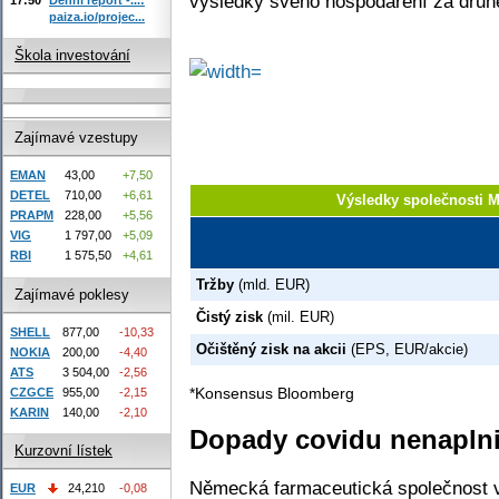
výsledky svého hospodaření za druhé 
paiza.io/projec...
Škola investování
Zajímavé vzestupy
EMAN
43,00
+7,50
DETEL
710,00
+6,61
Výsledky společnosti 
PRAPM
228,00
+5,56
VIG
1 797,00
+5,09
RBI
1 575,50
+4,61
Tržby
(mld. EUR)
Zajímavé poklesy
Čistý zisk
(mil. EUR)
SHELL
877,00
-10,33
Očištěný zisk na akcii
(EPS, EUR/akcie)
NOKIA
200,00
-4,40
ATS
3 504,00
-2,56
*Konsensus Bloomberg
CZGCE
955,00
-2,15
KARIN
140,00
-2,10
Dopady covidu nenaplnil
Kurzovní lístek
Německá farmaceutická společnost ve
EUR
24,210
-0,08