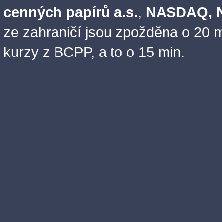
cenných papírů a.s.
,
NASDAQ, N
ze zahraničí jsou zpožděna o 20 m
kurzy z BCPP, a to o 15 min.