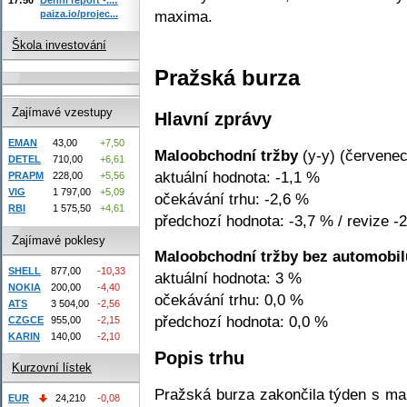
maxima.
paiza.io/projec...
Škola investování
Pražská burza
Zajímavé vzestupy
Hlavní zprávy
EMAN
43,00
+7,50
Maloobchodní tržby
(y-y) (červenec
DETEL
710,00
+6,61
aktuální hodnota: -1,1 %
PRAPM
228,00
+5,56
VIG
1 797,00
+5,09
očekávání trhu: -2,6 %
RBI
1 575,50
+4,61
předchozí hodnota: -3,7 % / revize -
Zajímavé poklesy
Maloobchodní tržby bez automobil
SHELL
877,00
-10,33
aktuální hodnota: 3 %
NOKIA
200,00
-4,40
očekávání trhu: 0,0 %
ATS
3 504,00
-2,56
předchozí hodnota: 0,0 %
CZGCE
955,00
-2,15
KARIN
140,00
-2,10
Popis trhu
Kurzovní lístek
Pražská burza zakončila týden s m
EUR
24,210
-0,08