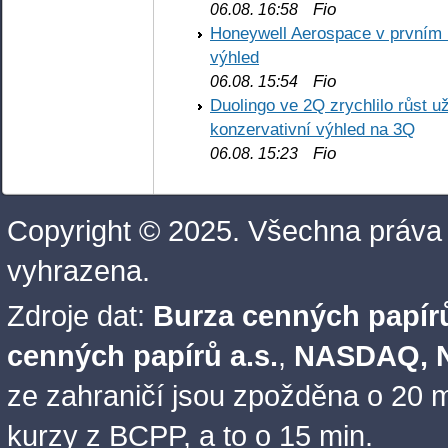
Fio
06.08. 16:58
Honeywell Aerospace v prvním re
výhled
Fio
06.08. 15:54
Duolingo ve 2Q zrychlilo růst už
konzervativní výhled na 3Q
Fio
06.08. 15:23
Copyright © 2025. Všechna práva
vyhrazena.
Zdroje dat:
Burza cenných papírů
cenných papírů a.s.
,
NASDAQ, N
ze zahraničí jsou zpožděna o 20 m
kurzy z BCPP, a to o 15 min.