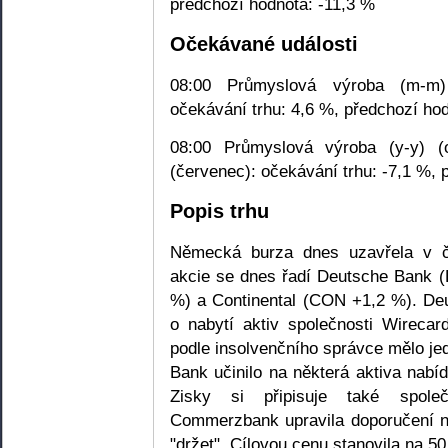
předchozí hodnota: -11,3 %
Očekávané události
08:00 Průmyslová výroba (m-m) 
očekávání trhu: 4,6 %, předchozí ho
08:00 Průmyslová výroba (y-y) (
(červenec): očekávání trhu: -7,1 %, 
Popis trhu
Německá burza dnes uzavřela v če
akcie se dnes řadí Deutsche Bank 
%) a Continental (CON +1,2 %). De
o nabytí aktiv společnosti Wirecar
podle insolvenčního správce mělo j
Bank učinilo na některá aktiva nabí
Zisky si připisuje také spole
Commerzbank upravila doporučení na
"držet". Cílovou cenu stanovila na 5