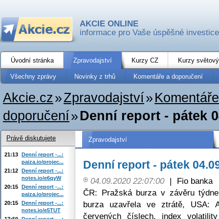
AKCIE ONLINE
informace pro Vaše úspěšné investice
Úvodní stránka
Zpravodajství
Kurzy CZ
Kurzy světový
Všechny zprávy
Novinky z trhů
Komentáře a doporučení
Akcie.cz
»
Zpravodajství
»
Komentáře
doporučení
»
Denní report - pátek 
Právě diskutujete
Zpravodajství
21:13
Denní report -...:
Denní report - pátek 04.0
paiza.io/projec...
21:12
Denní report -...:
notes.io/e6qyW
04.09.2020 22:07:00
|
Fio banka
20:15
Denní report -...:
ČR: Pražská burza v závěru týd
paiza.io/projec...
burza uzavřela ve ztrátě, USA: 
20:15
Denní report -...:
notes.io/e5TUT
červených číslech, index volatil
17:50
Denní report -...: