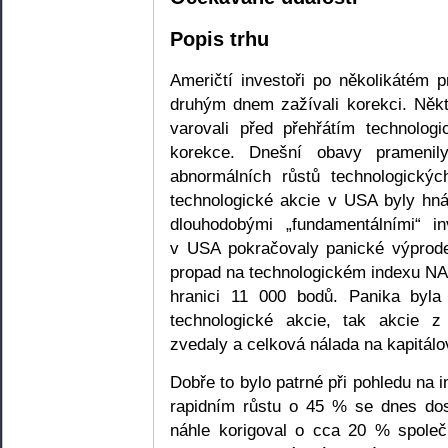
Popis trhu
Američtí investoři po několikátém p
druhým dnem zažívali korekci. Někt
varovali před přehřátím technolog
korekce. Dnešní obavy pramenily
abnormálních růstů technologickýc
technologické akcie v USA byly hn
dlouhodobými „fundamentálními“ i
v USA pokračovaly panické výprode
propad na technologickém indexu NAS
hranici 11 000 bodů. Panika byla
technologické akcie, tak akcie 
zvedaly a celková nálada na kapitálo
Dobře to bylo patrné při pohledu na i
rapidním růstu o 45 % se dnes do
náhle korigoval o cca 20 % společ