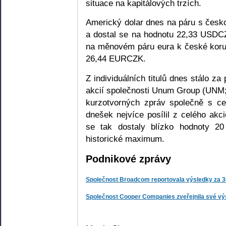
situace na kapitálových trzích.
Americký dolar dnes na páru s česk
a dostal se na hodnotu 22,33 USDC
na měnovém páru eura k české korun
26,44 EURCZK.
Z individuálních titulů dnes stálo z
akcií společnosti Unum Group (UNM; 
kurzotvorných zpráv společně s ce
dnešek nejvíce posílil z celého a
se tak dostaly blízko hodnoty 20
historické maximum.
Podnikové zprávy
Společnost Broadcom reportovala výsledky za 
Společnost Cooper Companies zveřejnila své vý