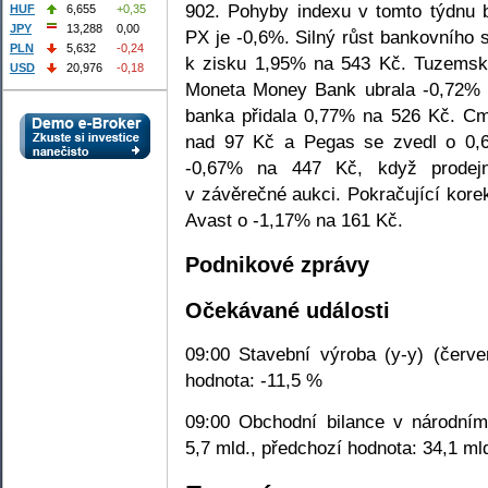
902. Pohyby indexu v tomto týdnu 
HUF
6,655
+0,35
JPY
13,288
0,00
PX je -0,6%. Silný růst bankovního
PLN
5,632
-0,24
k zisku 1,95% na 543 Kč. Tuzemsk
USD
20,976
-0,18
Moneta Money Bank ubrala -0,72%
banka přidala 0,77% na 526 Kč. Cm
nad 97 Kč a Pegas se zvedl o 0,
-0,67% na 447 Kč, když prodejn
v závěrečné aukci. Pokračující kore
Avast o -1,17% na 161 Kč.
Podnikové zprávy
Očekávané události
09:00 Stavební výroba (y-y) (červe
hodnota: -11,5 %
09:00 Obchodní bilance v národním 
5,7 mld., předchozí hodnota: 34,1 ml