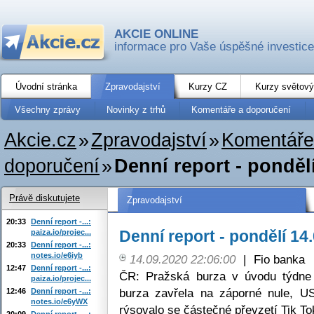
AKCIE ONLINE
informace pro Vaše úspěšné investice
Úvodní stránka
Zpravodajství
Kurzy CZ
Kurzy světový
Všechny zprávy
Novinky z trhů
Komentáře a doporučení
Akcie.cz
»
Zpravodajství
»
Komentáře
doporučení
»
Denní report - ponděl
Právě diskutujete
Zpravodajství
20:33
Denní report -...:
Denní report - pondělí 14
paiza.io/projec...
20:33
Denní report -...:
notes.io/e6iyb
14.09.2020 22:06:00
|
Fio banka
12:47
Denní report -...:
ČR: Pražská burza v úvodu týdn
paiza.io/projec...
burza zavřela na záporné nule, US
12:46
Denní report -...:
notes.io/e6yWX
rýsovalo se částečné převzetí Tik To
20:09
Denní report -...: