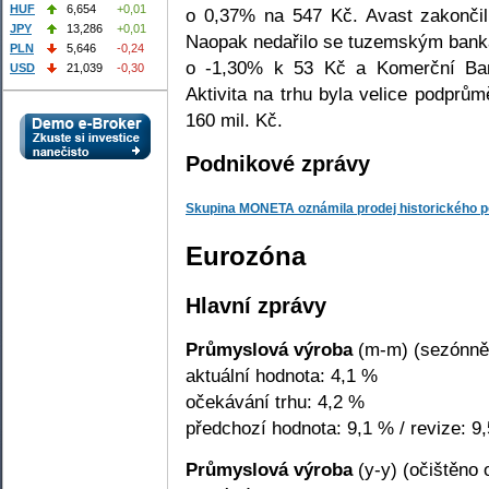
HUF
6,654
+0,01
o 0,37% na 547 Kč. Avast zakonči
JPY
13,286
+0,01
Naopak nedařilo se tuzemským ban
PLN
5,646
-0,24
o -1,30% k 53 Kč a Komerční Ba
USD
21,039
-0,30
Aktivita na trhu byla velice podp
160 mil. Kč.
Podnikové zprávy
Skupina MONETA oznámila prodej historického po
Eurozóna
Hlavní zprávy
Průmyslová výroba
(m-m) (sezónně 
aktuální hodnota: 4,1 %
očekávání trhu: 4,2 %
předchozí hodnota: 9,1 % / revize: 9
Průmyslová výroba
(y-y) (očištěno 