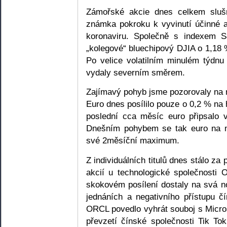
Zámořské akcie dnes celkem slušn
známka pokroku k vyvinutí účinné a
koronaviru. Společně s indexem S
„kolegové“ bluechipový DJIA o 1,18
Po velice volatilním minulém týdnu
vydaly severním směrem.
Zajímavý pohyb jsme pozorovaly na
Euro dnes posílilo pouze o 0,2 % n
poslední cca měsíc euro připsalo 
Dnešním pohybem se tak euro na
své 2měsíční maximum.
Z individuálních titulů dnes stálo z
akcií u technologické společnosti
skokovém posílení dostaly na svá n
jednáních a negativního přístupu čí
ORCL povedlo vyhrát souboj s Micr
převzetí čínské společnosti Tik T