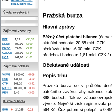
paiza.io/projec...
Škola investování
Pražská burza
Hlavní zprávy
Zajímavé vzestupy
Běžný účet platební bilance
(červen
PVT
1,19
+38,37
aktuální hodnota: 20,55 mld. CZK
NLOK
600,00
+3,99
očekávání trhu: -6,00 mld. CZK
FIXZO
53,00
+3,92
CZGCE
985,00
+3,14
předchozí hodnota: 1,81 mld. CZK / 
UQA
441,80
+1,61
Očekávané události
Zajímavé poklesy
Popis trhu
VOW3
1 800,00
-5,06
CSG
441,60
-4,62
CTP
361,20
-3,42
Pražská burza se v průběhu dneš
MATTE
18 600,00
-3,13
pátečního závěru, aby nakonec za
PEN
6,40
-3,03
898 bodech. Taktéž západoevropsk
Kurzovní lístek
vývoje. Největší zisk registrovala 
564 Kč. Čez potom si polepšil o 0,4
EUR
24,265
-0,22