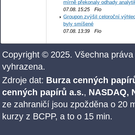
mírně překonaly odhady analyti
Fio
07.08. 15:25
Groupon zvýšil celoroční výhl
byly smíšené
Fio
07.08. 13:39
Copyright © 2025. Všechna práva
vyhrazena.
Zdroje dat:
Burza cenných papírů
cenných papírů a.s.
,
NASDAQ, N
ze zahraničí jsou zpožděna o 20 m
kurzy z BCPP, a to o 15 min.