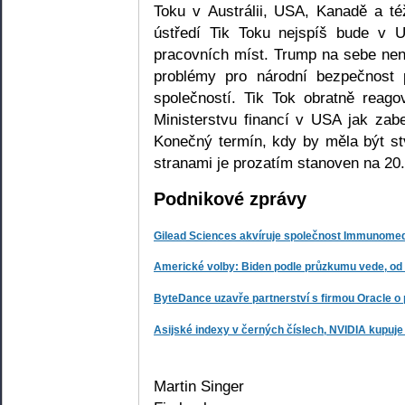
Toku v Austrálii, USA, Kanadě a t
ústředí Tik Toku nejspíš bude v 
pracovních míst. Trump na sebe nene
problémy pro národní bezpečnost 
společností. Tik Tok obratně reag
Ministerstvu financí v USA jak zab
Konečný termín, kdy by měla být s
stranami je prozatím stanoven na 20.
Podnikové zprávy
Gilead Sciences akvíruje společnost Immunomed
Americké volby: Biden podle průzkumu vede, od
ByteDance uzavře partnerství s firmou Oracle o
Asijské indexy v černých číslech, NVIDIA kupuje
Martin Singer