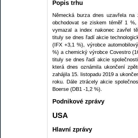
Popis trhu
Německá burza dnes uzavřela na 
obchodovat se ziskem téměř 1 %,
vymazal a index nakonec zavřel tě
tituly se dnes řadí akcie technologi
(IFX +3,1 %), výrobce automobilov
%) a chemický výrobce Covestro (1
tituly se dnes řadí akcie společno
která dnes oznámila ukončení zpět
zahájila 15. listopadu 2019 a ukončen
roku. Dále ztrácely akcie společ
Boerse (DB1 -1,2 %).
Podnikové zprávy
USA
Hlavní zprávy