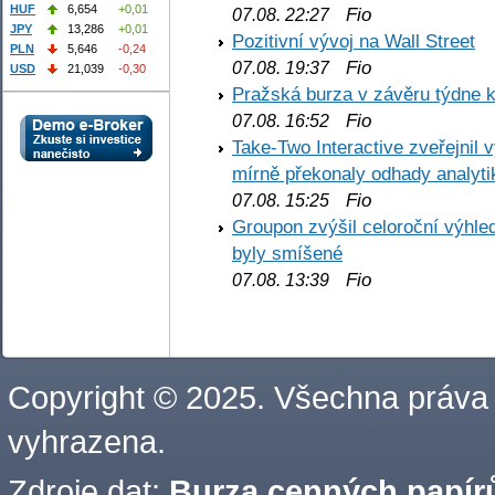
HUF
6,654
+0,01
Fio
07.08. 22:27
JPY
13,286
+0,01
Pozitivní vývoj na Wall Street
PLN
5,646
-0,24
Fio
07.08. 19:37
USD
21,039
-0,30
Pražská burza v závěru týdne k
Fio
07.08. 16:52
Take-Two Interactive zveřejnil 
mírně překonaly odhady analyti
Fio
07.08. 15:25
Groupon zvýšil celoroční výhl
byly smíšené
Fio
07.08. 13:39
Copyright © 2025. Všechna práva
vyhrazena.
Zdroje dat:
Burza cenných papírů