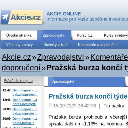
AKCIE ONLINE
informace pro Vaše úspěšné investice
Úvodní stránka
Zpravodajství
Kurzy CZ
Kurzy světový
Všechny zprávy
Novinky z trhů
Komentáře a doporučení
Akcie.cz
»
Zpravodajství
»
Komentáře
doporučení
»
Pražská burza končí 
Právě diskutujete
Zpravodajství
12:47
Denní report -...:
Pražská burza končí týd
paiza.io/projec...
12:46
Denní report -...:
notes.io/e6yWX
18.09.2020 16:42:33
|
Fio banka
20:09
Denní report -...:
paiza.io/projec...
Pražská burza prohloubila včerej
20:09
Denní report -...:
upsala dalších -1,13% na hodnotu 87
notes.io/e6rL7
21:13
Denní report -...: