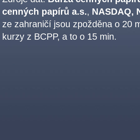
cenných papírů a.s.
,
NASDAQ, N
ze zahraničí jsou zpožděna o 20 m
kurzy z BCPP, a to o 15 min.