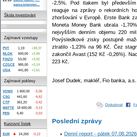
-2,5%. Pod tlakem byl především 
paiza.io/projec...
reaguje na zprávy o rekordních h
Škola investování
zhoršování v Evropě. Erste Bank za
Moneta Money Bank ubrala -1,70
nejvyšším denním objemu 220 mil
Zajímavé vzestupy
Povýsledkové zisky postupně ma
ztratilo -1,23% na 96 Kč. Čez sta
PVT
1,19
+38,37
zakončil Avast (152 Kč -0,26%). Na
NLOK
600,00
+3,99
FIXZO
53,00
+3,92
223 Kč.
CZGCE
985,00
+3,14
UQA
441,80
+1,61
Josef Dudek, makléř, Fio banka, a.s.
Zajímavé poklesy
VOW3
1 800,00
-5,06
CSG
441,60
-4,62
CTP
361,20
-3,42
Diskutovat
F
MATTE
18 600,00
-3,13
PEN
6,40
-3,03
Poslední zprávy
Kurzovní lístek
Denní report - pátek 07.08.2026
EUR
24,265
-0,22