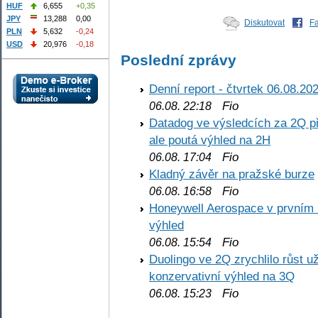
HUF
6,655
+0,35
JPY
13,288
0,00
Diskutovat
F
PLN
5,632
-0,24
USD
20,976
-0,18
Poslední zprávy
Denní report - čtvrtek 06.08.20
Fio
06.08. 22:18
Datadog ve výsledcích za 2Q př
ale poutá výhled na 2H
Fio
06.08. 17:04
Kladný závěr na pražské burze
Fio
06.08. 16:58
Honeywell Aerospace v prvním re
výhled
Fio
06.08. 15:54
Duolingo ve 2Q zrychlilo růst už
konzervativní výhled na 3Q
Fio
06.08. 15:23