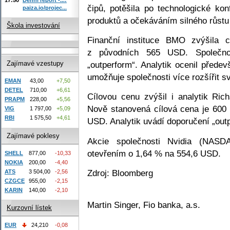
čipů, potěšila po technologické ko
paiza.io/projec...
produktů a očekáváním silného růstu
Škola investování
Finanční instituce BMO zvýšila
z původních 565 USD. Společno
„outperform“. Analytik ocenil předev
Zajímavé vzestupy
umožňuje společnosti více rozšířit s
EMAN
43,00
+7,50
DETEL
710,00
+6,61
Cílovou cenu zvýšil i analytik Ri
PRAPM
228,00
+5,56
Nově stanovená cílová cena je 600
VIG
1 797,00
+5,09
RBI
1 575,50
+4,61
USD. Analytik uvádí doporučení „out
Zajímavé poklesy
Akcie společnosti Nvidia (NAS
otevřením o 1,64 % na 554,6 USD.
SHELL
877,00
-10,33
NOKIA
200,00
-4,40
Zdroj: Bloomberg
ATS
3 504,00
-2,56
CZGCE
955,00
-2,15
KARIN
140,00
-2,10
Martin Singer, Fio banka, a.s.
Kurzovní lístek
EUR
24,210
-0,08