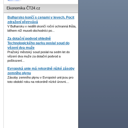
Ekonomika ČT24.cz
Bulharsko končí s cenami v levech. Pocit
zdražení přetrvává
V Bulharsku v neděli skončí roční ochranná lhůta,
během níž museli obchodníci po...
Za dotační podvod ohledně
Technologického parku poslal soud do
vězení dva muže
Pražský městský soud poslal na sedm let do
vězení dva muže za dotační podvod a
poškození...
Evropská unie má rekordně nízké zásoby
zemního plynu
Zásoby zemního plynu v Evropské unii jsou pro
toto období roku na rekordně nízké úrovni....