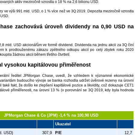
ovaných aktiv meziročně vzrostla o 18 % na 2,6 bilionu USD.
ry ve výši 991 mld. USD, o 1 % více než ve 3Q 2019. Depozita meziročně vzrostla
y USD.
hase zachovává úroveň dividendy na 0,90 USD na
 2,8 mld. USD akcionářům ve formě dividend. Dividenda na jednu akcii za 3Q činí
em k prodlouženému zákazu zpětného odkupu akcií po celý zbytek roku 2020
upila žádnou akcii během třetího čtvrtletí.
l vysokou kapitálovou přiměřenost
erální ředitel JPMorgan Chase, uvedl, že vzhledem k významné ekonomické
 variantám budoucího vývoje se banka rozhodla udržet úvěrové rezervy na úrovni
 také fakt, že došlo ke zlepšení kapitálové pozice a likvidity, což dokazuje CET1
pitálové přiměřenosti, na úrovni 13 % (v porovnání se 3Q 2019, kdy byla hodnota
JPMorgan Chase & Co (JPM) -1,4 % na 100,98 USD
Ukazatel
d. USD)
307,9
P/E
12,7