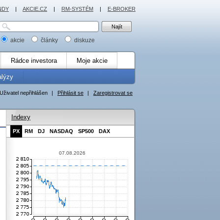
NDY
|
AKCIE.CZ
|
RM-SYSTÉM
|
E-BROKER
akcie
články
diskuze
Rádce investora
Moje akcie
alýzy
Uživatel nepřihlášen
|
Přihlásit se
|
Zaregistrovat se
Indexy
PX
RM
DJ
NASDAQ
SP500
DAX
07.08.2026