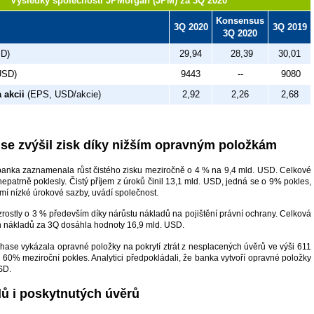
Výsledky společnosti JPMorgan (JPM) za 3Q 2020
Konsensus
3Q 2020
3Q 2019
3Q 2020
SD)
29,94
28,39
30,01
USD)
9443
--
9080
 akcii
(EPS, USD/akcie)
2,92
2,26
2,68
 se zvýšil zisk díky nižším opravným položkám
banka zaznamenala růst čistého zisku meziročně o 4 % na 9,4 mld. USD. Celkové
patrně poklesly. Čistý příjem z úroků činil 13,1 mld. USD, jedná se o 9% pokles,
mí nízké úrokové sazby, uvádí společnost.
rostly o 3 % především díky nárůstu nákladů na pojištění právní ochrany. Celková
 nákladů za 3Q dosáhla hodnoty 16,9 mld. USD.
se vykázala opravné položky na pokrytí ztrát z nesplacených úvěrů ve výši 611
 60% meziroční pokles. Analytici předpokládali, že banka vytvoří opravné položky
SD.
dů i poskytnutých úvěrů