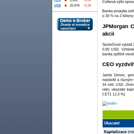
PLN
5,632
-0,24
Celková výše sprav
USD
20,976
-0,18
Banka poskytla úvě
o 30 % na 2 bilion
JPMorgan C
akcii
Společnost vyplatí
0,90 USD. Vzhled
banka zpětně neodko
CEO vyzdvih
Jamie Dimon, gen
nejistotě a různým
34 mld. USD. Zmínil
ratio, ukazatel ka
CET1 12,3 %).
Ukazatel
Kapitalizace
(ml