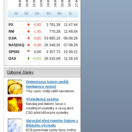
1d
5d
1m
3m
6m
1y
PX
-0,85
2 781,36
11:47:44
RM
-1,45
770,28
11:46:04
DJIA
-0,85
53 885,10
06.08.26
NASDAQ
-0,06
26 348,35
07.08.26
SP500
0,00
4 357,73
22.09.21
DAX
+0,65
26 310,09
11:28:16
Odborné články
Optimismus kolem umělé
inteligence nemizí
Trhy navíc chtějí vidět návratnost
Výsledková sezóna
Nasdaq pod tlakem, luxus s
rozdílnými výsledky a vývoj akcií
CSG před klíčovými výsledky
Varování před ropným šokem z
Blízkého východu
ECB ponechala sazby beze změny