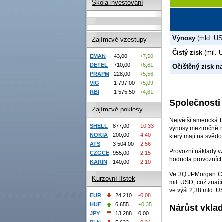
Škola investování
Výnosy
(mld. U
Zajímavé vzestupy
Čistý zisk
(mil. 
EMAN
43,00
+7,50
DETEL
710,00
+6,61
Očištěný zisk na
PRAPM
228,00
+5,56
VIG
1 797,00
+5,09
RBI
1 575,50
+4,61
Společnosti
Zajímavé poklesy
Největší americká 
SHELL
877,00
-10,33
výnosy meziročně ne
NOKIA
200,00
-4,40
který mají na svědo
ATS
3 504,00
-2,56
Provozní náklady vz
CZGCE
955,00
-2,15
hodnota provozních
KARIN
140,00
-2,10
Ve 3Q JPMorgan Cha
Kurzovní lístek
mil. USD, což značí
ve výši 2,38 mld. U
EUR
24,210
-0,08
HUF
6,655
+0,35
Nárůst vkla
JPY
13,288
0,00