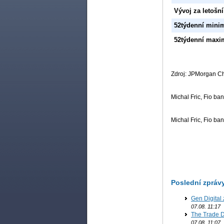
Vývoj za letošní
52týdenní min
52týdenní max
Zdroj: JPMorgan C
Michal Fric, Fio ban
Michal Fric, Fio ban
Poslední zpráv
Gen Digital 
07.08. 11:17
The Trade D
07.08. 11:07