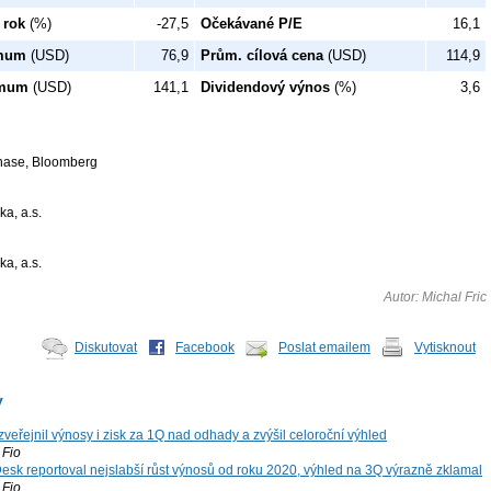
 rok
(%)
-27,5
Očekávané P/E
16,1
imum
(USD)
76,9
Prům. cílová cena
(USD)
114,9
imum
(USD)
141,1
Dividendový výnos
(%)
3,6
hase, Bloomberg
ka, a.s.
ka, a.s.
Autor: Michal Fric
Diskutovat
Facebook
Poslat emailem
Vytisknout
y
zveřejnil výnosy i zisk za 1Q nad odhady a zvýšil celoroční výhled
Fio
esk reportoval nejslabší růst výnosů od roku 2020, výhled na 3Q výrazně zklamal
Fio