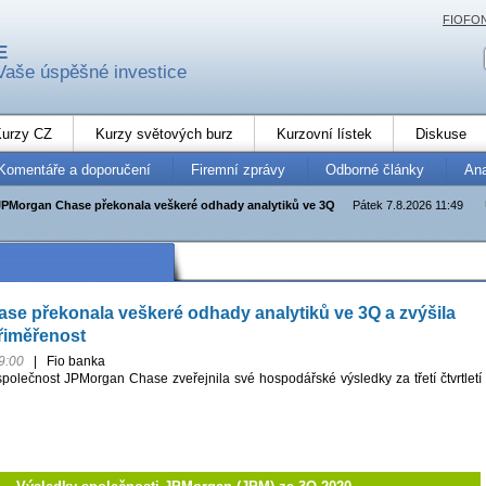
FIOFO
E
Vaše úspěšné investice
urzy CZ
Kurzy světových burz
Kurzovní lístek
Diskuse
Komentáře a doporučení
Firemní zprávy
Odborné články
An
JPMorgan Chase překonala veškeré odhady analytiků ve 3Q
Pátek 7.8.2026 11:49
e překonala veškeré odhady analytiků ve 3Q a zvýšila
řiměřenost
9:00
|
Fio banka
společnost JPMorgan Chase zveřejnila své hospodářské výsledky za třetí čtvrtletí