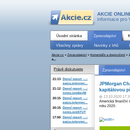
AKCIE ONLIN
informace pro 
Úvodní stránka
Zpravodajství
K
Všechny zprávy
Novinky z trhů
Akcie.cz
»
Zpravodajství
»
Komentáře a doporučení
»
a...
Právě diskutujete
Zpravodajství
21:13
Denní report -...:
JPMorgan Chas
paiza.io/projec...
21:12
Denní report -...:
kapitálovou p
notes.io/e6qyW
13.10.2020 17:3
20:15
Denní report -...:
Americká finanční 
paiza.io/projec...
roku 2020.
20:15
Denní report -...:
notes.io/e5TUT
17:50
Denní report -...:
paiza.io/projec...