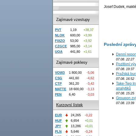
Josef Dudek, makléř
Zajímavé vzestupy
PVT
1,19
+38,37
NLOK
600,00
+3,99
FIXZO
53,00
+3,92
Poslední zpráv
CZGCE
985,00
+3,14
UQA
441,80
+1,61
Denní repor
07.08. 22:27
Zajímavé poklesy
Pozitivní vý
07.08. 19:37
VOW3
1 800,00
-5,06
Pražská bur
CSG
441,60
-4,62
07.08. 16:52
Take-Two In
CTP
361,20
-3,42
analytiků
MATTE
18 600,00
-3,13
07.08. 15:25
PEN
6,40
-3,03
Groupon zvý
07.08. 13:39
Kurzovní lístek
EUR
24,265
-0,22
HUF
6,654
+0,01
JPY
13,286
+0,01
PLN
5,646
-0,24