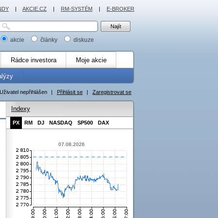
NDY
|
AKCIE.CZ
|
RM-SYSTÉM
|
E-BROKER
akcie
články
diskuze
Rádce investora
Moje akcie
alýzy
Uživatel nepřihlášen
|
Přihlásit se
|
Zaregistrovat se
Indexy
PX
RM
DJ
NASDAQ
SP500
DAX
07.08.2026