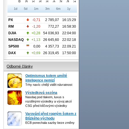
1d
5d
1m
3m
6m
1y
PX
-0,71
2 785,07
16:15:29
RM
-1,20
772,27
16:58:30
DJIA
+0,28
54 036,93
22:04:00
NASDAQ
+1,13
26 645,60
22:02:18
SP500
0,00
4 357,73
22.09.21
DAX
+0,69
26 319,45
17:50:00
Odborné články
Optimismus kolem umělé
inteligence nemizí
Trhy navíc chtějí vidět návratnost
Výsledková sezóna
Nasdaq pod tlakem, luxus s
rozdílnými výsledky a vývoj akcií
CSG před klíčovými výsledky
Varování před ropným šokem z
Blízkého východu
ECB ponechala sazby beze změny