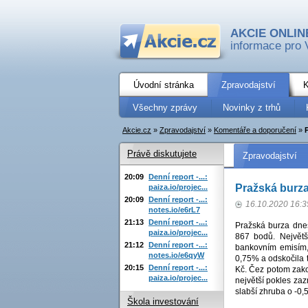
AKCIE ONLIN
informace pro 
Úvodní stránka
Zpravodajství
K
Všechny zprávy
Novinky z trhů
Akcie.cz
»
Zpravodajství
»
Komentáře a doporučení
»
Právě diskutujete
Zpravodajství
20:09
Denní report -...:
Pražská burza
paiza.io/projec...
20:09
Denní report -...:
16.10.2020 16:3
notes.io/e6rL7
21:13
Denní report -...:
Pražská burza dnes
paiza.io/projec...
867 bodů. Největš
21:12
Denní report -...:
bankovním emisím,
notes.io/e6qyW
0,75% a odskočila t
20:15
Denní report -...:
Kč. Čez potom zako
paiza.io/projec...
největší pokles za
slabší zhruba o -0,
Škola investování