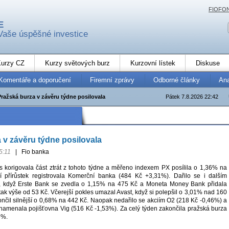
FIOFO
E
Vaše úspěšné investice
urzy CZ
Kurzy světových burz
Kurzovní lístek
Diskuse
Komentáře a doporučení
Firemní zprávy
Odborné články
An
Pražská burza v závěru týdne posilovala
Pátek 7.8.2026 22:42
 v závěru týdne posilovala
5:11
|
Fio banka
 korigovala část ztrát z tohoto týdne a měřeno indexem PX posílila o 1,36% na
í přírůstek registrovala Komerční banka (484 Kč +3,31%). Dařilo se i dalším
 když Erste Bank se zvedla o 1,15% na 475 Kč a Moneta Money Bank přidala
ak výše od 53 Kč. Včerejší pokles umazal Avast, když si polepšil o 3,01% nad 160
nčil silnější o 0,68% na 442 Kč. Naopak nedařilo se akciím O2 (218 Kč -0,46%) a
znamenala pojišťovna Vig (516 Kč -1,53%). Za celý týden zakončila pražská burza
5%.