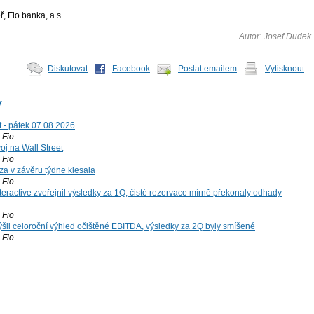
, Fio banka, a.s.
Autor: Josef Dudek
Diskutovat
Facebook
Poslat emailem
Vytisknout
y
t - pátek 07.08.2026
Fio
voj na Wall Street
Fio
za v závěru týdne klesala
Fio
teractive zveřejnil výsledky za 1Q, čisté rezervace mírně překonaly odhady
Fio
šil celoroční výhled očištěné EBITDA, výsledky za 2Q byly smíšené
Fio