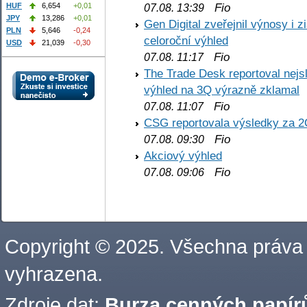
Fio
HUF
6,654
+0,01
07.08. 13:39
JPY
13,286
+0,01
Gen Digital zveřejnil výnosy i 
PLN
5,646
-0,24
celoroční výhled
USD
21,039
-0,30
Fio
07.08. 11:17
The Trade Desk reportoval nejs
výhled na 3Q výrazně zklamal
Fio
07.08. 11:07
CSG reportovala výsledky za 2
Fio
07.08. 09:30
Akciový výhled
Fio
07.08. 09:06
Copyright © 2025. Všechna práva
vyhrazena.
Zdroje dat:
Burza cenných papírů