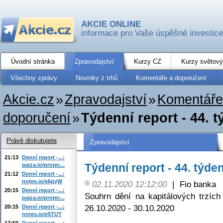
AKCIE ONLINE
informace pro Vaše úspěšné investice
Úvodní stránka
Zpravodajství
Kurzy CZ
Kurzy světový
Všechny zprávy
Novinky z trhů
Komentáře a doporučení
Akcie.cz
»
Zpravodajství
»
Komentáře
doporučení
»
Týdenní report - 44. 
Právě diskutujete
Zpravodajství
21:13
Denní report -...:
Týdenní report - 44. týde
paiza.io/projec...
21:12
Denní report -...:
notes.io/e6qyW
02.11.2020 12:12:00
|
Fio banka
20:15
Denní report -...:
Souhrn dění na kapitálových trzí
paiza.io/projec...
26.10.2020 - 30.10.2020
20:15
Denní report -...:
notes.io/e5TUT
17:50
Denní report -...: