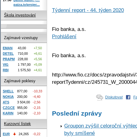
paiza.io/projec...
Týdenní report - 44. týden 2020
Škola investování
Fio banka, a.s.
Prohlášení
Zajímavé vzestupy
EMAN
43,00
+7,50
DETEL
710,00
+6,61
Fio banka, a.s.
PRAPM
228,00
+5,56
VIG
1 797,00
+5,09
RBI
1 575,50
+4,61
http://www.fio.cz/docs/zpravodajstvi/
Zajímavé poklesy
reportTydenni/cz/245731_W_2000044
SHELL
877,00
-10,33
NOKIA
200,00
-4,40
Diskutovat
F
ATS
3 504,00
-2,56
CZGCE
955,00
-2,15
Poslední zprávy
KARIN
140,00
-2,10
Kurzovní lístek
Groupon zvýšil celoroční výhl
byly smíšené
EUR
24,265
-0,22