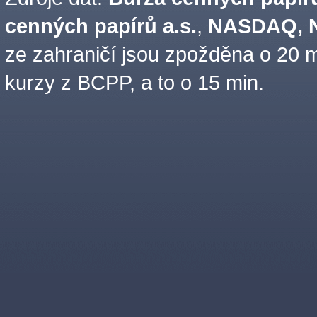
cenných papírů a.s.
,
NASDAQ, N
ze zahraničí jsou zpožděna o 20 m
kurzy z BCPP, a to o 15 min.