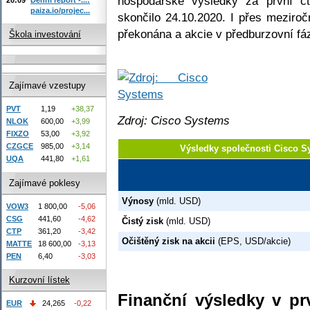
hospodářské výsledky za první čtv
paiza.io/projec...
skončilo 24.10.2020. I přes meziroč
překonána a akcie v předburzovní fázi
Škola investování
Zajímavé vzestupy
PVT
1,19
+38,37
Zdroj: Cisco Systems
NLOK
600,00
+3,99
FIXZO
53,00
+3,92
CZGCE
985,00
+3,14
Výsledky společnosti Cisco 
UQA
441,80
+1,61
Zajímavé poklesy
Výnosy
(mld. USD)
VOW3
1 800,00
-5,06
CSG
441,60
-4,62
Čistý zisk
(mld. USD)
CTP
361,20
-3,42
Očištěný zisk na akcii
(EPS, USD/akcie)
MATTE
18 600,00
-3,13
PEN
6,40
-3,03
Kurzovní lístek
Finanční výsledky v prv
EUR
24,265
-0,22