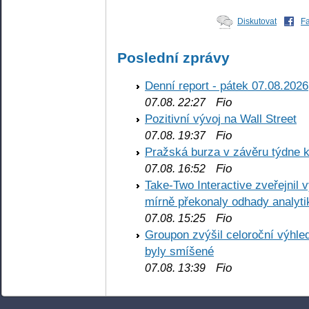
Diskutovat
F
Poslední zprávy
Denní report - pátek 07.08.2026
Fio
07.08. 22:27
Pozitivní vývoj na Wall Street
Fio
07.08. 19:37
Pražská burza v závěru týdne k
Fio
07.08. 16:52
Take-Two Interactive zveřejnil 
mírně překonaly odhady analyti
Fio
07.08. 15:25
Groupon zvýšil celoroční výhl
byly smíšené
Fio
07.08. 13:39