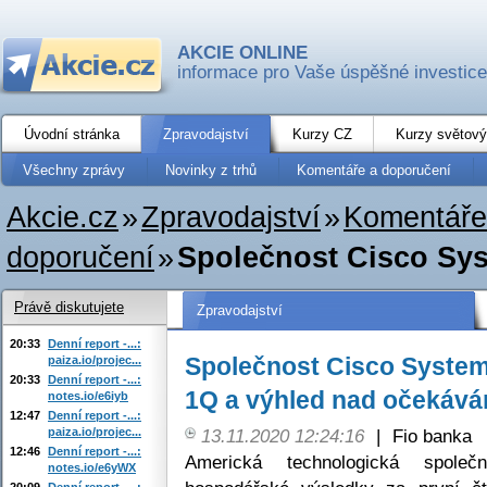
AKCIE ONLINE
informace pro Vaše úspěšné investice
Úvodní stránka
Zpravodajství
Kurzy CZ
Kurzy světový
Všechny zprávy
Novinky z trhů
Komentáře a doporučení
Akcie.cz
»
Zpravodajství
»
Komentáře
doporučení
»
Společnost Cisco Syst
Právě diskutujete
Zpravodajství
20:33
Denní report -...:
Společnost Cisco Systems
paiza.io/projec...
20:33
Denní report -...:
1Q a výhled nad očekáván
notes.io/e6iyb
12:47
Denní report -...:
paiza.io/projec...
13.11.2020 12:24:16
|
Fio banka
12:46
Denní report -...:
Americká technologická společ
notes.io/e6yWX
20:09
Denní report -...: