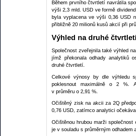
Během prvního čtvrtletí navrátila s
výši 2,3 mld. USD ve formě dividend
byla vyplacena ve výši 0,36 USD n
přibližně 20 milionů kusů akcií při 
Výhled na druhé čtvrtlet
Společnost zveřejnila také výhled na 
jímž překonala odhady analytiků 
druhé čtvrtletí.
Celkové výnosy by dle výhledu s
poklesnout maximálně o 2 %. An
v průměru o 2,91 %.
Očištěný zisk na akcii za 2Q předpo
0,76 USD, zatímco analytici očekával
Očištěnou hrubou marži společnost
je v souladu s průměrným odhadem a