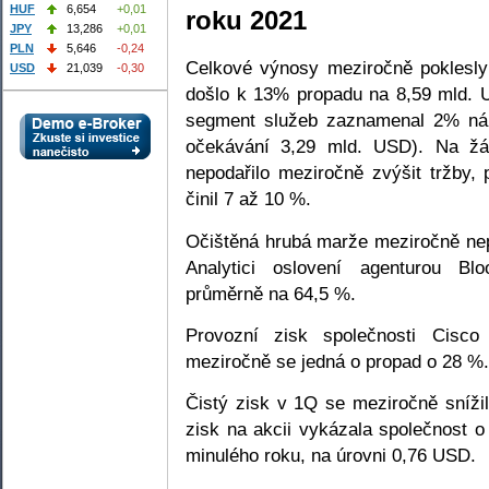
HUF
6,654
+0,01
roku 2021
JPY
13,286
+0,01
PLN
5,646
-0,24
Celkové výnosy meziročně poklesl
USD
21,039
-0,30
došlo k 13% propadu na 8,59 mld. 
segment služeb zaznamenal 2% nár
očekávání 3,29 mld. USD). Na žá
nepodařilo meziročně zvýšit tržby, 
činil 7 až 10 %.
Očištěná hrubá marže meziročně nep
Analytici oslovení agenturou Bl
průměrně na 64,5 %.
Provozní zisk společnosti Cisc
meziročně se jedná o propad o 28 %.
Čistý zisk v 1Q se meziročně sníži
zisk na akcii vykázala společnost o
minulého roku, na úrovni 0,76 USD.