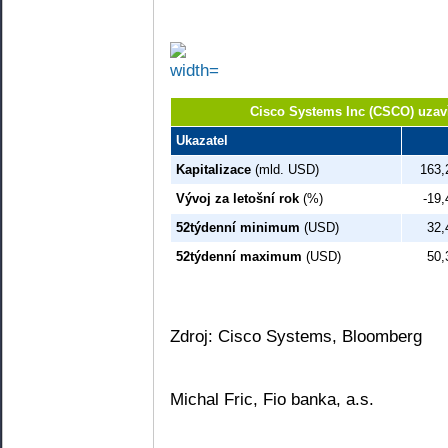
Cisco Systems Inc (CSCO) uzav
Ukazatel
Kapitalizace
(mld. USD)
163,
Vývoj za letošní rok
(%)
-19,
52týdenní minimum
(USD)
32,
52týdenní maximum
(USD)
50,
Zdroj: Cisco Systems, Bloomberg
Michal Fric, Fio banka, a.s.