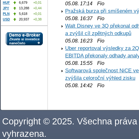
Fio
HUF
6,679
+0,01
05.08. 17:14
JPY
13,288
+0,44
Pražská burza při smíšeném výv
PLN
5,618
+0,01
Fio
05.08. 16:37
USD
20,937
+0,38
Walt Disney ve 3Q překonal odha
a zvýšil cíl zpětných odkupů
Fio
05.08. 16:23
Uber reportoval výsledky za 2Q,
EBITDA překonaly odhady analy
Fio
05.08. 15:55
Softwarová společnost NiCE ve
zvýšila celoroční výhled zisku
Fio
05.08. 14:42
Copyright © 2025. Všechna práva
vyhrazena.