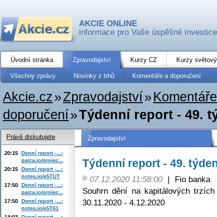
AKCIE ONLINE
informace pro Vaše úspěšné investice
Úvodní stránka
Zpravodajství
Kurzy CZ
Kurzy světový
Všechny zprávy
Novinky z trhů
Komentáře a doporučení
Akcie.cz
»
Zpravodajství
»
Komentáře
doporučení
»
Týdenní report - 49. 
Právě diskutujete
Zpravodajství
20:15
Denní report -...:
Týdenní report - 49. týde
paiza.io/projec...
20:15
Denní report -...:
notes.io/e5TUT
07.12.2020 11:58:00
|
Fio banka
17:50
Denní report -...:
Souhrn dění na kapitálových trzí
paiza.io/projec...
30.11.2020 - 4.12.2020
17:50
Denní report -...:
notes.io/e5T61
14:03
Denní report -...: