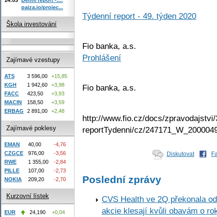
paiza.io/projec...
Týdenní report - 49. týden 2020
Škola investování
Fio banka, a.s.
Prohlášení
Zajímavé vzestupy
ATS
3 596,00
+15,85
KGH
1 942,60
+3,98
Fio banka, a.s.
FACC
423,50
+3,93
MACIN
158,50
+3,59
ERBAG
2 891,00
+2,48
http://www.fio.cz/docs/zpravodajstvi/
Zajímavé poklesy
reportTydenni/cz/247171_W_2000049
EMAN
40,00
-4,76
CZGCE
976,00
-3,56
Diskutovat
F
RWE
1 355,00
-2,84
PILLE
107,00
-2,73
Poslední zprávy
NOKIA
209,20
-2,70
Kurzovní lístek
CVS Health ve 2Q překonala odh
akcie klesají kvůli obavám o ro
EUR
24,190
+0,04