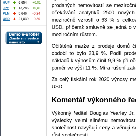
HUF
6,654
+0,01
prodaných nemovitostí se meziročn
JPY
13,286
+0,01
očekávání analytiků 2500 nový
PLN
5,646
-0,24
meziročně vzrostl o 63 % s celk
USD
21,039
-0,30
USD, přičemž smluvně se jedná o 
meziročním růstem.
Očištěná marže z prodeje domů či
období to bylo 23,9 %. Podíl prodej
nákladů k výnosům činil 9,9 % při oč
poměr ve výši 11 %. Míra rušení zak
Za celý fiskální rok 2020 výnosy m
USD.
Komentář výkonného řed
Výkonný ředitel Douglas Yearley Jr. 
výsledky velmi silnému nemovitost
společnost navyšují ceny a věnují sv
růst společnosti.