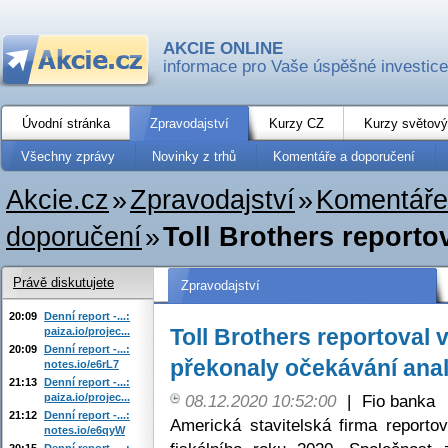
AKCIE ONLINE
informace pro Vaše úspěšné investice
Úvodní stránka
Zpravodajství
Kurzy CZ
Kurzy světový
Všechny zprávy
Novinky z trhů
Komentáře a doporučení
Akcie.cz
»
Zpravodajství
»
Komentáře
doporučení
»
Toll Brothers reporto
Právě diskutujete
Zpravodajství
20:09
Denní report -...:
Toll Brothers reportoval 
paiza.io/projec...
20:09
Denní report -...:
překonaly očekávání anal
notes.io/e6rL7
21:13
Denní report -...:
paiza.io/projec...
08.12.2020 10:52:00
|
Fio banka
21:12
Denní report -...:
Americká stavitelská firma reporto
notes.io/e6qyW
20:15
Denní report -...: