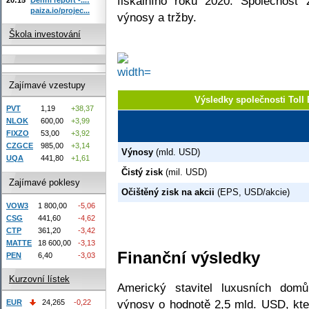
fiskálního roku 2020. Společnost
paiza.io/projec...
výnosy a tržby.
Škola investování
Zajímavé vzestupy
Výsledky společnosti Toll
PVT
1,19
+38,37
NLOK
600,00
+3,99
FIXZO
53,00
+3,92
CZGCE
985,00
+3,14
Výnosy
(mld. USD)
UQA
441,80
+1,61
Čistý zisk
(mil. USD)
Zajímavé poklesy
Očištěný zisk na akcii
(EPS, USD/akcie)
VOW3
1 800,00
-5,06
CSG
441,60
-4,62
CTP
361,20
-3,42
MATTE
18 600,00
-3,13
Finanční výsledky
PEN
6,40
-3,03
Kurzovní lístek
Americký stavitel luxusních domů
výnosy o hodnotě 2,5 mld. USD, kte
EUR
24,265
-0,22