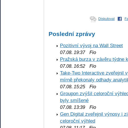
Diskutovat
F
Poslední zprávy
Pozitivní vývoj na Wall Street
Fio
07.08. 19:37
Pražská burza v závěru týdne k
Fio
07.08. 16:52
Take-Two Interactive zveřejnil 
mírně překonaly odhady analyti
Fio
07.08. 15:25
Groupon zvýšil celoroční výhl
byly smíšené
Fio
07.08. 13:39
Gen Digital zveřejnil výnosy i 
celoroční výhled
Fio
07.08. 11:17