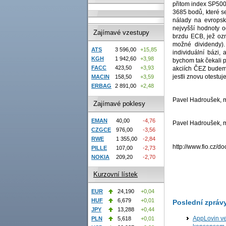
přitom index SP500
3685 bodů, které se
nálady na evropsk
nejvyšší hodnoty o
Zajímavé vzestupy
brzdu ECB, jež ozn
možné dividendy)
ATS
3 596,00
+15,85
individuální bázi,
KGH
1 942,60
+3,98
bychom tak čekali p
FACC
423,50
+3,93
akciích ČEZ budeme
jestli znovu otestu
MACIN
158,50
+3,59
ERBAG
2 891,00
+2,48
Pavel Hadroušek, ma
Zajímavé poklesy
EMAN
40,00
-4,76
Pavel Hadroušek, ma
CZGCE
976,00
-3,56
RWE
1 355,00
-2,84
http://www.fio.cz/
PILLE
107,00
-2,73
NOKIA
209,20
-2,70
Kurzovní lístek
EUR
24,190
+0,04
HUF
6,679
+0,01
Poslední zpráv
JPY
13,288
+0,44
AppLovin ve
PLN
5,618
+0,01