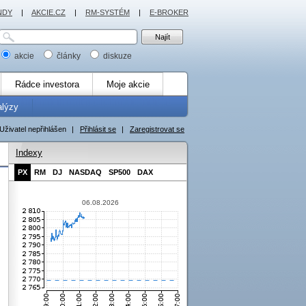
NDY
|
AKCIE.CZ
|
RM-SYSTÉM
|
E-BROKER
akcie
články
diskuze
Rádce investora
Moje akcie
alýzy
Uživatel nepřihlášen
|
Přihlásit se
|
Zaregistrovat se
Indexy
PX
RM
DJ
NASDAQ
SP500
DAX
06.08.2026