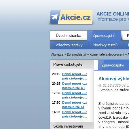
AKCIE ONLIN
informace pro 
Úvodní stránka
Zpravodajství
K
Všechny zprávy
Novinky z trhů
Akcie.cz
»
Zpravodajství
»
Komentáře a doporučení
»
Právě diskutujete
Zpravodajství
20:15
Denní report -...:
Akciový výhl
paiza.io/projec...
20:15
Denní report -...:
21.12.2020 08:5
notes.io/e5TUT
Evropa bude ztráce
17:50
Denní report -...:
paiza.io/projec...
17:50
Denní report -...:
Zhoršující se pand
notes.io/e5T61
v úvodu pondělníh
14:03
Denní report -...:
zemí zakázala lety z
paiza.io/projec...
covid19. Evropské 
v Kongresu dosáhl
Škola investování
trhy tuto dohodu j