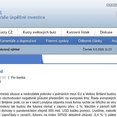
FIOFO
E
Vaše úspěšné investice
urzy CZ
Kurzy světových burz
Kurzovní lístek
Diskuse
Komentáře a doporučení
Firemní zprávy
Odborné články
An
Akciový výhled
Čtvrtek 6.8.2026 11:23
ed
2:00
|
Fio banka
t
emická situace a nedostatek pokroku v jednáních mezi EU a Velkou Británií budou
o obchodování negativně působit především na evropské trhy. Řada evropských
 Británie poté, co se v okolí Londýna objevila nová forma rychle se šířícího se viru
indexy tak budou dle futures otvírat v záporu přes -1 %. Mezitím v zámoří lídři
i dohody o pandemickém zřejmě 900 mld. USD balíku pomoci. Uvidíme, nakolik
iž započítaly v cenách, futures na index SP500 aktuálně ztrácejí -0,4 %. V pátek