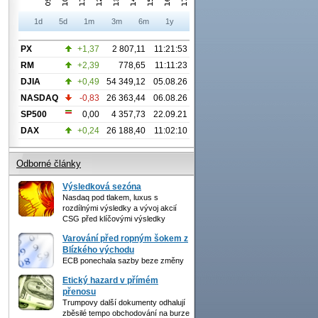
1d
5d
1m
3m
6m
1y
PX
+1,37
2 807,11
11:21:53
RM
+2,39
778,65
11:11:23
DJIA
+0,49
54 349,12
05.08.26
NASDAQ
-0,83
26 363,44
06.08.26
SP500
0,00
4 357,73
22.09.21
DAX
+0,24
26 188,40
11:02:10
Odborné články
Výsledková sezóna
Nasdaq pod tlakem, luxus s
rozdílnými výsledky a vývoj akcií
CSG před klíčovými výsledky
Varování před ropným šokem z
Blízkého východu
ECB ponechala sazby beze změny
Etický hazard v přímém
přenosu
Trumpovy další dokumenty odhalují
zběsilé tempo obchodování na burze