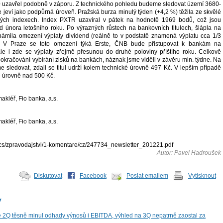
 uzavřel podobně v záporu. Z technického pohledu budeme sledovat území 3680-
 jeví jako podpůrná úroveň. Pražská burza minulý týden (+4,2 %) těžila ze skvělé
ých indexech. Index PXTR uzavíral v pátek na hodnotě 1969 bodů, což jsou
d února letošního roku. Po výrazných růstech na bankovních titulech, šlápla na
ámila omezení výplaty dividend (reálně to v podstatě znamená výplatu cca 1/3
. V Praze se toto omezení týká Erste, ČNB bude přistupovat k bankám na
 ale i zde se výplaty zřejmě přesunou do druhé poloviny příštího roku. Celkově
okračování vybírání zisků na bankách, náznak jsme viděli v závěru min. týdne. Na
 sledovat, zdali se titul udrží kolem technické úrovně 497 Kč. V lepším případě
je úrovně nad 500 Kč.
kléř, Fio banka, a.s.
kléř, Fio banka, a.s.
docs/zpravodajstvi/1-komentare/cz/247734_newsletter_201221.pdf
Autor: Pavel Hadroušek
Diskutovat
Facebook
Poslat emailem
Vytisknout
y
 2Q těsně minul odhady výnosů i EBITDA, výhled na 3Q nepatrně zaostal za