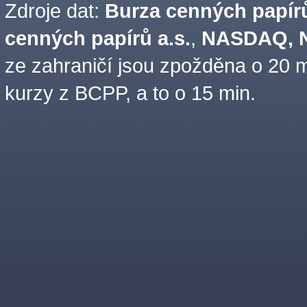
Zdroje dat:
Burza cenných papírů
cenných papírů a.s.
,
NASDAQ, N
ze zahraničí jsou zpožděna o 20 m
kurzy z BCPP, a to o 15 min.