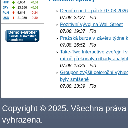
HUF
6,654
+0,01
JPY
13,286
+0,01
Denní report - pátek 07.08.2026
PLN
5,646
-0,24
Fio
07.08. 22:27
USD
21,039
-0,30
Pozitivní vývoj na Wall Street
Fio
07.08. 19:37
Pražská burza v závěru týdne k
Fio
07.08. 16:52
Take-Two Interactive zveřejnil 
mírně překonaly odhady analyti
Fio
07.08. 15:25
Groupon zvýšil celoroční výhl
byly smíšené
Fio
07.08. 13:39
Copyright © 2025. Všechna práva
vyhrazena.