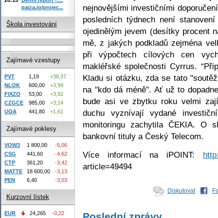
nejnovějšími investičními doporučení
paiza.io/projec...
posledních týdnech není stanovení
Škola investování
ojedinělým jevem (desítky procent n
mě, z jakých podkladů zejména velk
při výpočtech cílových cen vych
Zajímavé vzestupy
makléřské společnosti Cyrrus. “Při
Kladu si otázku, zda se tato "sout
PVT
1,19
+38,37
NLOK
600,00
+3,99
na "kdo dá méně". Ať už to dopadne 
FIXZO
53,00
+3,92
bude asi ve zbytku roku velmi za
CZGCE
985,00
+3,14
duchu vyznívají vydané investičn
UQA
441,80
+1,61
monitoringu zachytila ČEKIA. O sl
Zajímavé poklesy
bankovní tituly a Český Telecom.
VOW3
1 800,00
-5,06
Více informací na iPOINT:
http
CSG
441,60
-4,62
CTP
361,20
-3,42
article=49494
MATTE
18 600,00
-3,13
PEN
6,40
-3,03
Diskutovat
F
Kurzovní lístek
EUR
24,265
-0,22
Poslední zprávy