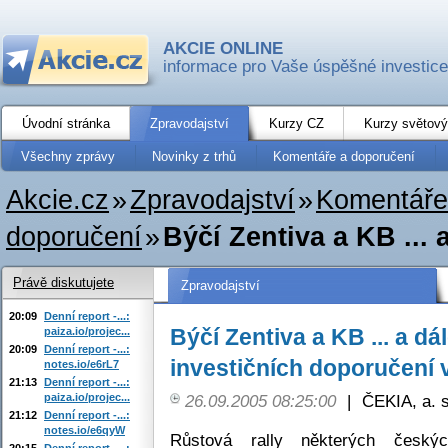
AKCIE ONLINE
informace pro Vaše úspěšné investice
Úvodní stránka
Zpravodajství
Kurzy CZ
Kurzy světový
Všechny zprávy
Novinky z trhů
Komentáře a doporučení
Akcie.cz
»
Zpravodajství
»
Komentáře
doporučení
»
Býčí Zentiva a KB ... a
Právě diskutujete
Zpravodajství
20:09
Denní report -...:
Býčí Zentiva a KB ... a dá
paiza.io/projec...
20:09
Denní report -...:
investičních doporučení 
notes.io/e6rL7
21:13
Denní report -...:
paiza.io/projec...
26.09.2005 08:25:00
|
ČEKIA, a. s
21:12
Denní report -...:
notes.io/e6qyW
Růstová rally některých český
20:15
Denní report -...: