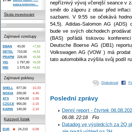
nepříznivý vývoj včerejší seance v z
paiza.io/projec...
směr do záporu z obav před inflac
Škola investování
sazbami. V 9:55 se očekává hodno
54,5). Adidas-Salomon AG (ADS) oh
bude ve svých obchodech prodávat
Zajímavé vzestupy
(BAS) pořádá tiskovou konferenc
Deutsche Boerse AG (DB1) reportuj
EMAN
43,00
+7,50
Volkswagen AG (VOW ) má prodat n
DETEL
710,00
+6,61
PRAPM
228,00
+5,56
tato automobilka zvýšila svůj podíl 
VIG
1 797,00
+5,09
RBI
1 575,50
+4,61
Zajímavé poklesy
Diskutovat
F
SHELL
877,00
-10,33
NOKIA
200,00
-4,40
Poslední zprávy
ATS
3 504,00
-2,56
CZGCE
955,00
-2,15
KARIN
140,00
-2,10
Denní report - čtvrtek 06.08.20
Fio
06.08. 22:18
Kurzovní lístek
Datadog ve výsledcích za 2Q př
EUR
24,210
-0,08
ale poutá výhled na 2H