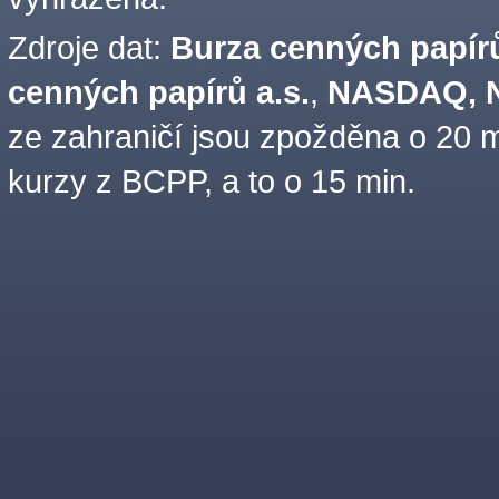
Zdroje dat:
Burza cenných papírů
cenných papírů a.s.
,
NASDAQ, N
ze zahraničí jsou zpožděna o 20 m
kurzy z BCPP, a to o 15 min.