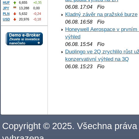
HUF
6,655
+0,35
Fio
06.08. 17:04
JPY
13,288
0,00
Kladný závěr na pražské burze
PLN
5,632
-0,24
USD
20,976
-0,18
Fio
06.08. 16:58
Honeywell Aerospace v prvním re
výhled
Fio
06.08. 15:54
Duolingo ve 2Q zrychlilo růst už
konzervativní výhled na 3Q
Fio
06.08. 15:23
Copyright © 2025. Všechna práva
vyhrazena.