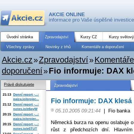
AKCIE ONLINE
informace pro Vaše úspěšné investice
Úvodní stránka
Zpravodajství
Kurzy CZ
Kurzy světový
Všechny zprávy
Novinky z trhů
Komentáře a doporučení
Akcie.cz
»
Zpravodajství
»
Komentáře
doporučení
»
Fio informuje: DAX k
Právě diskutujete
Zpravodajství
21:13
Denní report -...:
Fio informuje: DAX klesá
paiza.io/projec...
21:12
Denní report -...:
notes.io/e6qyW
05.10.2005 09:21:44
|
Fio banka
20:15
Denní report -...:
paiza.io/projec...
Německá burza na openu oslabuje o
20:15
Denní report -...:
růst z předchozích dní. Hlavním
notes.io/e5TUT
17:50
Denní report -...: