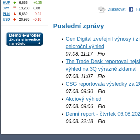
HUF
6,655
+0,35
JPY
13,288
0,00
Diskutovat
F
PLN
5,632
-0,24
USD
20,976
-0,18
Poslední zprávy
Gen Digital zveřejnil výnosy i 
celoroční výhled
Fio
07.08. 11:17
The Trade Desk reportoval nejs
výhled na 3Q výrazně zklamal
Fio
07.08. 11:07
CSG reportovala výsledky za 2
Fio
07.08. 09:30
Akciový výhled
Fio
07.08. 09:06
Denní report - čtvrtek 06.08.20
Fio
06.08. 22:18