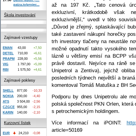
až na 197 Kč. „Tato cenová úro
paiza.io/projec...
exkluzivní, krátkodobě však 
Škola investování
exkluzivnější,“ uvedl v této souvi
„Důvod je zřejmý, splaskávající bubl
také zastavení nákupní horečky posl
Zajímavé vzestupy
trh investory tlačeny na neustále n
možné opadnutí takto vysokého tem
EMAN
43,00
+7,50
DETEL
710,00
+6,61
lázně u většiny emisí na BCPP vš
PRAPM
228,00
+5,56
právě dostavil. Nejvíce na ráně se 
VIG
1 797,00
+5,09
Unipetrol a Zentiva), jejichž obli
RBI
1 575,50
+4,61
posledních týdnech největší a braná
Zajímavé poklesy
komentoval Tomáš Matuška z BH Sec
SHELL
877,00
-10,33
Podporu by dnes Unipetrolu ale moh
NOKIA
200,00
-4,40
ATS
3 504,00
-2,56
polská společnost PKN Orlen, která
CZGCE
955,00
-2,15
s petrochemickým holdingem.
KARIN
140,00
-2,10
Více informací na iPOINT:
http
Kurzovní lístek
article=50169
EUR
24,210
-0,08