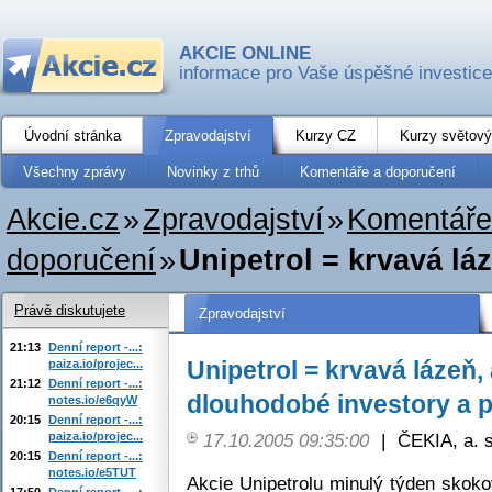
AKCIE ONLINE
informace pro Vaše úspěšné investice
Úvodní stránka
Zpravodajství
Kurzy CZ
Kurzy světový
Všechny zprávy
Novinky z trhů
Komentáře a doporučení
Akcie.cz
»
Zpravodajství
»
Komentáře
doporučení
»
Unipetrol = krvavá lá
Právě diskutujete
Zpravodajství
21:13
Denní report -...:
Unipetrol = krvavá lázeň, 
paiza.io/projec...
21:12
Denní report -...:
dlouhodobé investory a p
notes.io/e6qyW
20:15
Denní report -...:
paiza.io/projec...
17.10.2005 09:35:00
|
ČEKIA, a. s
20:15
Denní report -...:
notes.io/e5TUT
Akcie Unipetrolu minulý týden skoko
17:50
Denní report -...: