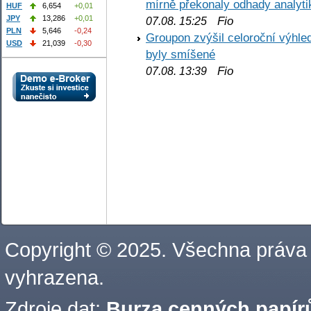
mírně překonaly odhady analyti
HUF
6,654
+0,01
JPY
13,286
+0,01
Fio
07.08. 15:25
PLN
5,646
-0,24
Groupon zvýšil celoroční výhl
USD
21,039
-0,30
byly smíšené
Fio
07.08. 13:39
Copyright © 2025. Všechna práva
vyhrazena.
Zdroje dat:
Burza cenných papírů