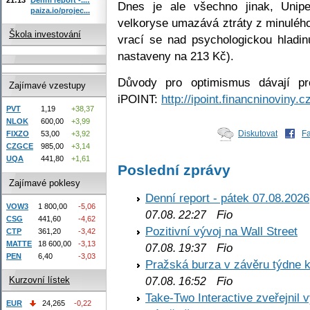
Dnes je ale všechno jinak, Unipe
paiza.io/projec...
velkoryse umazává ztráty z minulého
Škola investování
vrací se nad psychologickou hladi
nastaveny na 213 Kč).
Důvody pro optimismus dávají pr
Zajímavé vzestupy
iPOINT:
http://ipoint.financninoviny.c
PVT
1,19
+38,37
NLOK
600,00
+3,99
Diskutovat
F
FIXZO
53,00
+3,92
CZGCE
985,00
+3,14
UQA
441,80
+1,61
Poslední zprávy
Zajímavé poklesy
Denní report - pátek 07.08.2026
VOW3
1 800,00
-5,06
Fio
07.08. 22:27
CSG
441,60
-4,62
Pozitivní vývoj na Wall Street
CTP
361,20
-3,42
MATTE
18 600,00
-3,13
Fio
07.08. 19:37
PEN
6,40
-3,03
Pražská burza v závěru týdne k
Fio
Kurzovní lístek
07.08. 16:52
Take-Two Interactive zveřejnil 
EUR
24,265
-0,22