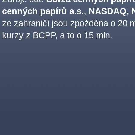
cenných papírů a.s.
,
NASDAQ, N
ze zahraničí jsou zpožděna o 20 m
kurzy z BCPP, a to o 15 min.