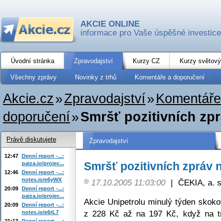
AKCIE ONLINE
informace pro Vaše úspěšné investice
Úvodní stránka
Zpravodajství
Kurzy CZ
Kurzy světový
Všechny zprávy
Novinky z trhů
Komentáře a doporučení
Akcie.cz
»
Zpravodajství
»
Komentáře
doporučení
»
Smršť pozitivních zpr
Právě diskutujete
Zpravodajství
12:47
Denní report -...:
Smršť pozitivních zpráv n
paiza.io/projec...
12:46
Denní report -...:
notes.io/e6yWX
17.10.2005 11:03:00
|
ČEKIA, a. s
20:09
Denní report -...:
paiza.io/projec...
Akcie Unipetrolu minulý týden skoko
20:09
Denní report -...:
z 228 Kč až na 197 Kč, když na tr
notes.io/e6rL7
21:13
Denní report -...: