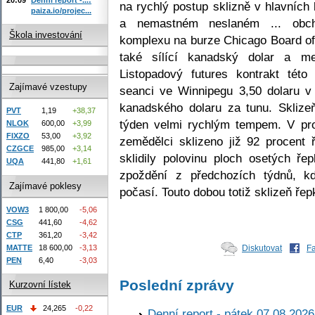
na rychlý postup sklizně v hlavních
paiza.io/projec...
a nemastném neslaném ... obch
Škola investování
komplexu na burze Chicago Board of
také sílící kanadský dolar a me
Listopadový futures kontrakt této
Zajímavé vzestupy
seanci ve Winnipegu 3,50 dolaru v
kanadského dolaru za tunu. Sklize
PVT
1,19
+38,37
týden velmi rychlým tempem. V pro
NLOK
600,00
+3,99
FIXZO
53,00
+3,92
zemědělci sklizeno již 92 procent 
CZGCE
985,00
+3,14
sklidily polovinu ploch osetých ř
UQA
441,80
+1,61
zpoždění z předchozích týdnů, kd
Zajímavé poklesy
počasí. Touto dobou totiž sklizeň řep
VOW3
1 800,00
-5,06
CSG
441,60
-4,62
CTP
361,20
-3,42
MATTE
18 600,00
-3,13
Diskutovat
F
PEN
6,40
-3,03
Poslední zprávy
Kurzovní lístek
EUR
24,265
-0,22
Denní report - pátek 07.08.2026