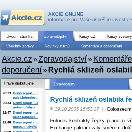
AKCIE ONLINE
informace pro Vaše úspěšné investice
Úvodní stránka
Zpravodajství
Kurzy CZ
Kurzy světový
Všechny zprávy
Novinky z trhů
Komentáře a doporučení
Akcie.cz
»
Zpravodajství
»
Komentáře
doporučení
»
Rychlá sklizeň oslabi
Právě diskutujete
Zpravodajství
20:33
Denní report -...:
Rychlá sklizeň oslabila ř
paiza.io/projec...
20:33
Denní report -...:
notes.io/e6iyb
19.10.2005 15:51:27
|
Colosseum,
12:47
Denní report -...:
paiza.io/projec...
Futures kontrakty řepky (canola) 
12:46
Denní report -...:
Exchange pokračovaly směrem dolů.
notes.io/e6yWX
20:09
Denní report -...: