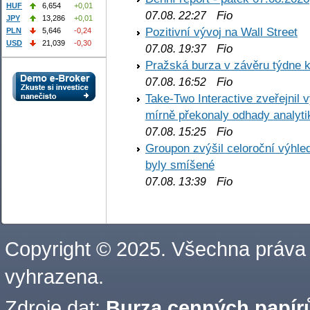
HUF
6,654
+0,01
Fio
07.08. 22:27
JPY
13,286
+0,01
Pozitivní vývoj na Wall Street
PLN
5,646
-0,24
USD
21,039
-0,30
Fio
07.08. 19:37
Pražská burza v závěru týdne k
Fio
07.08. 16:52
Take-Two Interactive zveřejnil 
mírně překonaly odhady analyti
Fio
07.08. 15:25
Groupon zvýšil celoroční výhl
byly smíšené
Fio
07.08. 13:39
Copyright © 2025. Všechna práva
vyhrazena.
Zdroje dat:
Burza cenných papírů