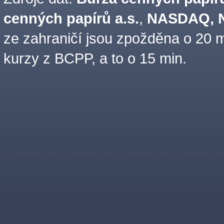
cenných papírů a.s.
,
NASDAQ, N
ze zahraničí jsou zpožděna o 20 m
kurzy z BCPP, a to o 15 min.