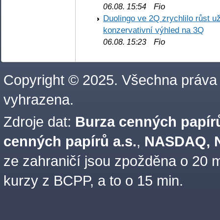
Fio
06.08. 15:54
Duolingo ve 2Q zrychlilo růst už
konzervativní výhled na 3Q
Fio
06.08. 15:23
Copyright © 2025. Všechna práva
vyhrazena.
Zdroje dat:
Burza cenných papírů
cenných papírů a.s.
,
NASDAQ, N
ze zahraničí jsou zpožděna o 20 m
kurzy z BCPP, a to o 15 min.