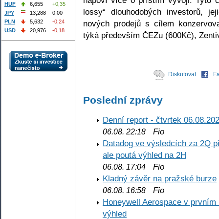
HUF
6,655
+0,35
lossy“ dlouhodobých investorů, jej
JPY
13,288
0,00
nových prodejů s cílem konzervova
PLN
5,632
-0,24
USD
20,976
-0,18
týká především ČEZu (600Kč), Zenti
Diskutovat
F
Poslední zprávy
Denní report - čtvrtek 06.08.20
Fio
06.08. 22:18
Datadog ve výsledcích za 2Q př
ale poutá výhled na 2H
Fio
06.08. 17:04
Kladný závěr na pražské burze
Fio
06.08. 16:58
Honeywell Aerospace v prvním re
výhled