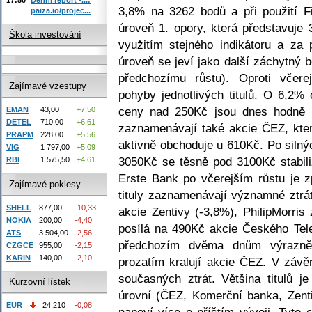
3,8% na 3262 bodů a při použití F
paiza.io/projec...
úroveň 1. opory, která představuje
Škola investování
využitím stejného indikátoru a za 
úroveň se jeví jako další záchytný 
předchozímu růstu). Oproti včer
Zajímavé vzestupy
pohyby jednotlivých titulů. O 6,2% 
ceny nad 250Kč jsou dnes hodně n
EMAN
43,00
+7,50
DETEL
710,00
+6,61
zaznamenávají také akcie ČEZ, kter
PRAPM
228,00
+5,56
aktivně obchoduje u 610Kč. Po silný
VIG
1 797,00
+5,09
3050Kč se těsně pod 3100Kč stabili
RBI
1 575,50
+4,61
Erste Bank po včerejším růstu je z
Zajímavé poklesy
tituly zaznamenávají významné ztrá
SHELL
877,00
-10,33
akcie Zentivy (-3,8%), PhilipMorri
NOKIA
200,00
-4,40
posílá na 490Kč akcie Českého Tel
ATS
3 504,00
-2,56
předchozím dvěma dnům výrazně
CZGCE
955,00
-2,15
KARIN
140,00
-2,10
prozatím kralují akcie ČEZ. V závě
současných ztrát. Většina titulů 
Kurzovní lístek
úrovní (ČEZ, Komerční banka, Zenti
EUR
24,210
-0,08
napoví více o příštím vývoji. Tyto