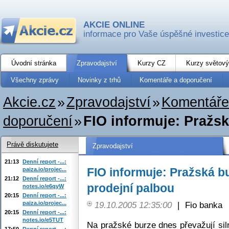
AKCIE ONLINE
informace pro Vaše úspěšné investice
Úvodní stránka
Zpravodajství
Kurzy CZ
Kurzy světový
Všechny zprávy
Novinky z trhů
Komentáře a doporučení
Akcie.cz
»
Zpravodajství
»
Komentáře
doporučení
»
FIO informuje: Pražsk
Právě diskutujete
Zpravodajství
21:13
Denní report -...:
FIO informuje: Pražská b
paiza.io/projec...
21:12
Denní report -...:
prodejní palbou
notes.io/e6qyW
20:15
Denní report -...:
paiza.io/projec...
19.10.2005 12:35:00
|
Fio banka
20:15
Denní report -...:
notes.io/e5TUT
Na pražské burze dnes převažují sil
17:50
Denní report -...: