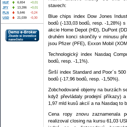
HUF
6,654
+0,01
stavech:
JPY
13,286
+0,01
PLN
5,646
-0,24
Blue chips index Dow Jones Indust
USD
21,039
-0,30
bodů (-133,03 bodů, resp. -1,28%) s
akcie Home Depot (HD), DuPont (D
druhém konci skončily v minusu př
jsou Pfizer (PFE), Exxon Mobil (XO
Technologický index Nasdaq Compo
bodů, resp. -1,1%).
Širší index Standard and Poor´s 500
bodů (-17,96 bodů, resp. -1,50%).
Zobchodované objemy na burzách se
když převládaly prodejní příkazy)
1,97 mld kusů akcií a na Nasdaq to b
Cena ropy znovu zaznamenala p
realizoval closing na kursu 61,03 US