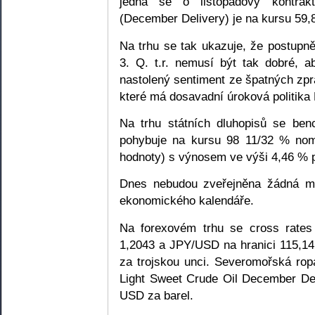
jedná se o listopadový kontrak
(December Delivery) je na kursu 59,
Na trhu se tak ukazuje, že postupn
3. Q. t.r. nemusí být tak dobré, a
nastolený sentiment ze špatných zp
které má dosavadní úroková politik
Na trhu státních dluhopisů se ben
pohybuje na kursu 98 11/32 % nom
hodnoty) s výnosem ve výši 4,46 % p
Dnes nebudou zveřejněna žádná m
ekonomického kalendáře.
Na forexovém trhu se cross rate
1,2043 a JPY/USD na hranici 115,1
za trojskou unci. Severomořská rop
Light Sweet Crude Oil December Del
USD za barel.