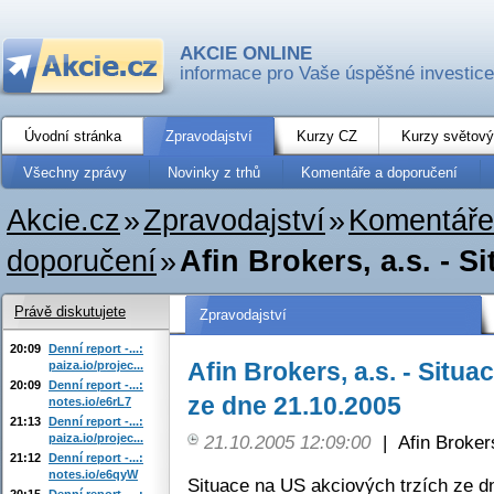
AKCIE ONLINE
informace pro Vaše úspěšné investice
Úvodní stránka
Zpravodajství
Kurzy CZ
Kurzy světový
Všechny zprávy
Novinky z trhů
Komentáře a doporučení
Akcie.cz
»
Zpravodajství
»
Komentáře
doporučení
»
Afin Brokers, a.s. - S
Právě diskutujete
Zpravodajství
20:09
Denní report -...:
Afin Brokers, a.s. - Situ
paiza.io/projec...
20:09
Denní report -...:
ze dne 21.10.2005
notes.io/e6rL7
21:13
Denní report -...:
paiza.io/projec...
21.10.2005 12:09:00
|
Afin Broker
21:12
Denní report -...:
notes.io/e6qyW
Situace na US akciových trzích ze d
20:15
Denní report -...: