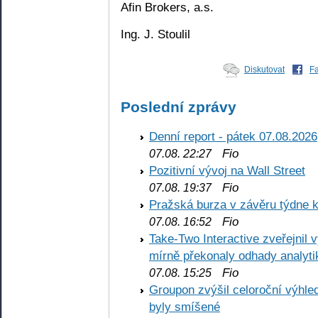
Afin Brokers, a.s.
Ing. J. Stoulil
Diskutovat
F
Poslední zprávy
Denní report - pátek 07.08.2026
Fio
07.08. 22:27
Pozitivní vývoj na Wall Street
Fio
07.08. 19:37
Pražská burza v závěru týdne k
Fio
07.08. 16:52
Take-Two Interactive zveřejnil 
mírně překonaly odhady analyti
Fio
07.08. 15:25
Groupon zvýšil celoroční výhl
byly smíšené