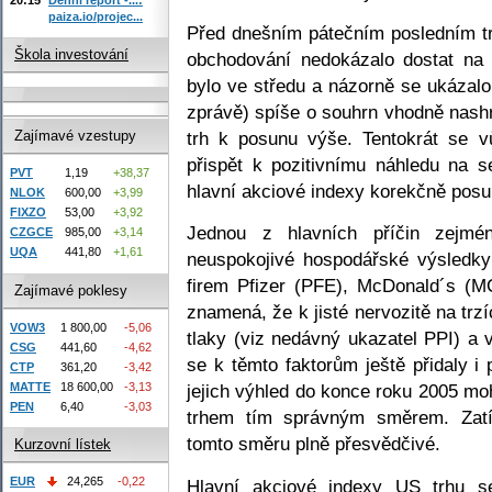
paiza.io/projec...
Před dnešním pátečním posledním tr
Škola investování
obchodování nedokázalo dostat na
bylo ve středu a názorně se ukázalo,
zprávě) spíše o souhrn vhodně nash
trh k posunu výše. Tentokrát se v
Zajímavé vzestupy
přispět k pozitivnímu náhledu na 
PVT
1,19
+38,37
hlavní akciové indexy korekčně posu
NLOK
600,00
+3,99
FIXZO
53,00
+3,92
Jednou z hlavních příčin zejmé
CZGCE
985,00
+3,14
UQA
441,80
+1,61
neuspokojivé hospodářské výsledky
firem Pfizer (PFE), McDonald´s (M
Zajímavé poklesy
znamená, že k jisté nervozitě na trz
VOW3
1 800,00
-5,06
tlaky (viz nedávný ukazatel PPI) a
CSG
441,60
-4,62
se k těmto faktorům ještě přidaly i 
CTP
361,20
-3,42
MATTE
18 600,00
-3,13
jejich výhled do konce roku 2005 
PEN
6,40
-3,03
trhem tím správným směrem. Zatí
tomto směru plně přesvědčivé.
Kurzovní lístek
EUR
24,265
-0,22
Hlavní akciové indexy US trhu se