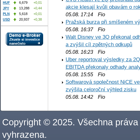
HUF
6,679
+0,01
akcie klesají kvůli obavám o ro
JPY
13,288
+0,44
Fio
PLN
5,618
+0,01
05.08. 17:14
USD
20,937
+0,38
Pražská burza při smíšeném výv
Fio
05.08. 16:37
Walt Disney ve 3Q překonal odha
a zvýšil cíl zpětných odkupů
Fio
05.08. 16:23
Uber reportoval výsledky za 2Q,
EBITDA překonaly odhady analy
Fio
05.08. 15:55
Softwarová společnost NiCE ve
zvýšila celoroční výhled zisku
Fio
05.08. 14:42
Copyright © 2025. Všechna práva
vyhrazena.