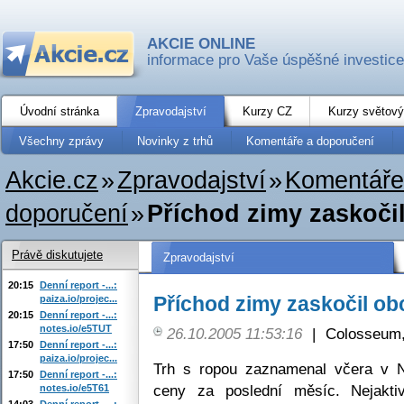
AKCIE ONLINE
informace pro Vaše úspěšné investice
Úvodní stránka
Zpravodajství
Kurzy CZ
Kurzy světový
Všechny zprávy
Novinky z trhů
Komentáře a doporučení
Akcie.cz
»
Zpravodajství
»
Komentáře
doporučení
»
Příchod zimy zaskoči
Právě diskutujete
Zpravodajství
20:15
Denní report -...:
Příchod zimy zaskočil ob
paiza.io/projec...
20:15
Denní report -...:
notes.io/e5TUT
26.10.2005 11:53:16
|
Colosseum,
17:50
Denní report -...:
paiza.io/projec...
Trh s ropou zaznamenal včera v N
17:50
Denní report -...:
ceny za poslední měsíc. Nejaktiv
notes.io/e5T61
14:03
Denní report -...: