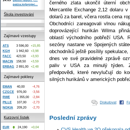
černého zlata ukončil úterní ob
paiza.io/projec...
Mercantile Exchange 2,12 dolaru v 
Škola investování
dolarů za barel, včera rostla cena r
Obchodníci zareagovali vlnou náku
doprovázející hurikán Wilma přin
Zajímavé vzestupy
oblastí východního pobřeží USA. 
sezóny nastane ve Spojených státec
ATS
3 596,00
+15,85
obchodníků ještě posílily spekulace,
KGH
1 942,60
+3,98
FACC
423,50
+3,93
dnes ve své pravidelné zprávě oz
MACIN
158,50
+3,59
paliv v USA za minulý týden. Zn
ERBAG
2 891,00
+2,48
předpovědi, které nevylučují do k
Zajímavé poklesy
silných hurikánů v amerických pobře
EMAN
40,00
-4,76
CZGCE
976,00
-3,56
RWE
1 355,00
-2,84
PILLE
107,00
-2,73
Diskutovat
F
NOKIA
209,20
-2,70
Poslední zprávy
Kurzovní lístek
EUR
24,190
+0,04
CVS Health ve 2Q překonala odh