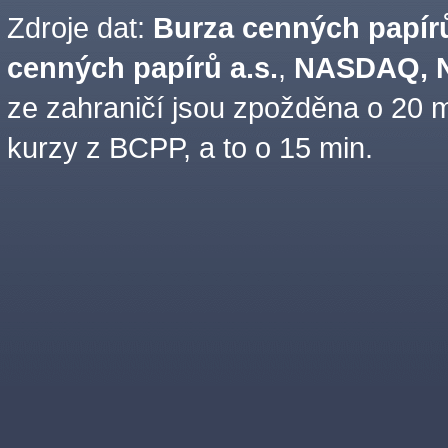
Zdroje dat:
Burza cenných papírů
cenných papírů a.s.
,
NASDAQ, N
ze zahraničí jsou zpožděna o 20 m
kurzy z BCPP, a to o 15 min.