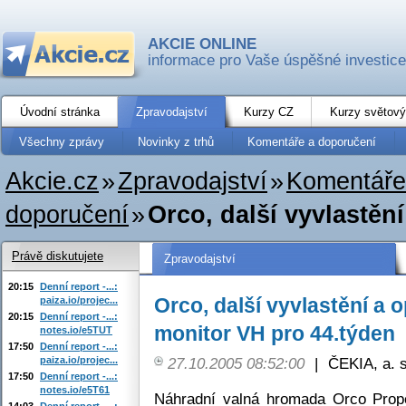
AKCIE ONLINE
informace pro Vaše úspěšné investice
Úvodní stránka
Zpravodajství
Kurzy CZ
Kurzy světový
Všechny zprávy
Novinky z trhů
Komentáře a doporučení
Akcie.cz
»
Zpravodajství
»
Komentáře
doporučení
»
Orco, další vyvlastění
Právě diskutujete
Zpravodajství
20:15
Denní report -...:
Orco, další vyvlastění a 
paiza.io/projec...
20:15
Denní report -...:
monitor VH pro 44.týden
notes.io/e5TUT
17:50
Denní report -...:
paiza.io/projec...
27.10.2005 08:52:00
|
ČEKIA, a. s
17:50
Denní report -...:
notes.io/e5T61
Náhradní valná hromada Orco Prop
14:03
Denní report -...: