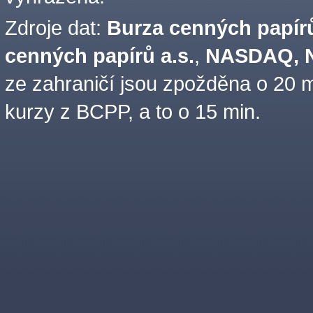
Zdroje dat:
Burza cenných papírů
cenných papírů a.s.
,
NASDAQ, N
ze zahraničí jsou zpožděna o 20 m
kurzy z BCPP, a to o 15 min.