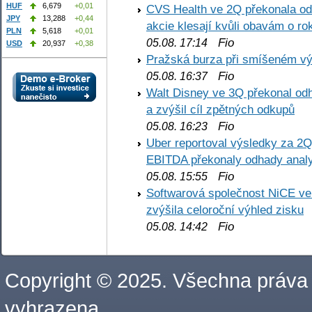
HUF
6,679
+0,01
CVS Health ve 2Q překonala odh
JPY
13,288
+0,44
akcie klesají kvůli obavám o ro
PLN
5,618
+0,01
Fio
05.08. 17:14
USD
20,937
+0,38
Pražská burza při smíšeném výv
Fio
05.08. 16:37
Walt Disney ve 3Q překonal odha
a zvýšil cíl zpětných odkupů
Fio
05.08. 16:23
Uber reportoval výsledky za 2Q,
EBITDA překonaly odhady analy
Fio
05.08. 15:55
Softwarová společnost NiCE ve
zvýšila celoroční výhled zisku
Fio
05.08. 14:42
Copyright © 2025. Všechna práva
vyhrazena.