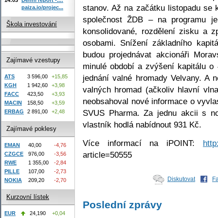
stanov. Až na začátku listopadu se
paiza.io/projec...
společnost ŽDB – na programu je 
Škola investování
konsolidované, rozdělení zisku a 
osobami. Snížení základního kapi
budou projednávat akcionáři Morav
Zajímavé vzestupy
minulé období a zvýšení kapitálu o
jednání valné hromady Velvany. A n
ATS
3 596,00
+15,85
KGH
1 942,60
+3,98
valných hromad (ačkoliv hlavní vlna
FACC
423,50
+3,93
neobsahoval nové informace o vyvlas
MACIN
158,50
+3,59
SVUS Pharma. Za jednu akcii s no
ERBAG
2 891,00
+2,48
vlastník hodlá nabídnout 931 Kč.
Zajímavé poklesy
Více informací na iPOINT:
http
EMAN
40,00
-4,76
article=50555
CZGCE
976,00
-3,56
RWE
1 355,00
-2,84
PILLE
107,00
-2,73
Diskutovat
F
NOKIA
209,20
-2,70
Kurzovní lístek
Poslední zprávy
EUR
24,190
+0,04