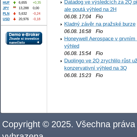
Datadog ve výsledcích za 2Q př
HUF
6,655
+0,35
JPY
13,288
0,00
ale poutá výhled na 2H
PLN
5,632
-0,24
Fio
06.08. 17:04
USD
20,976
-0,18
Kladný závěr na pražské burze
Fio
06.08. 16:58
Honeywell Aerospace v prvním re
výhled
Fio
06.08. 15:54
Duolingo ve 2Q zrychlilo růst už
konzervativní výhled na 3Q
Fio
06.08. 15:23
Copyright © 2025. Všechna práva
vyhrazena.