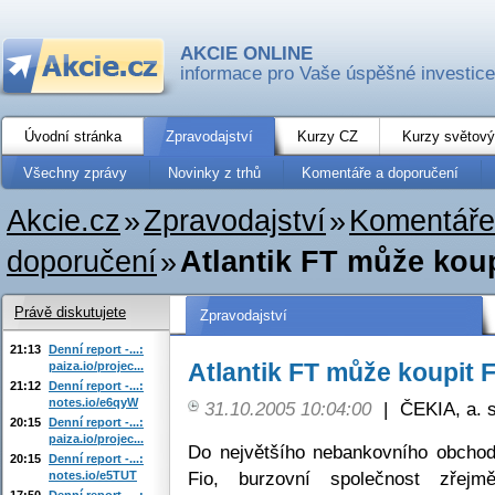
AKCIE ONLINE
informace pro Vaše úspěšné investice
Úvodní stránka
Zpravodajství
Kurzy CZ
Kurzy světový
Všechny zprávy
Novinky z trhů
Komentáře a doporučení
Akcie.cz
»
Zpravodajství
»
Komentáře
doporučení
»
Atlantik FT může koup
Právě diskutujete
Zpravodajství
21:13
Denní report -...:
Atlantik FT může koupit F
paiza.io/projec...
21:12
Denní report -...:
notes.io/e6qyW
31.10.2005 10:04:00
|
ČEKIA, a. s
20:15
Denní report -...:
paiza.io/projec...
Do největšího nebankovního obchod
20:15
Denní report -...:
Fio, burzovní společnost zřejm
notes.io/e5TUT
17:50
Denní report -...: