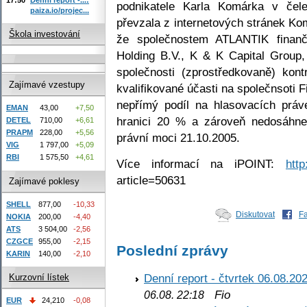
podnikatele Karla Komárka v čel
paiza.io/projec...
převzala z internetových stránek Ko
Škola investování
že společnostem ATLANTIK finančn
Holding B.V., K & K Capital Group,
společnosti (zprostředkovaně) kont
Zajímavé vzestupy
kvalifikované účasti na společnsoti F
nepřímý podíl na hlasovacích práv
EMAN
43,00
+7,50
hranici 20 % a zároveň nedosáhne
DETEL
710,00
+6,61
PRAPM
228,00
+5,56
právní moci 21.10.2005.
VIG
1 797,00
+5,09
RBI
1 575,50
+4,61
Více informací na iPOINT:
http
article=50631
Zajímavé poklesy
SHELL
877,00
-10,33
Diskutovat
F
NOKIA
200,00
-4,40
ATS
3 504,00
-2,56
CZGCE
955,00
-2,15
Poslední zprávy
KARIN
140,00
-2,10
Denní report - čtvrtek 06.08.20
Kurzovní lístek
Fio
06.08. 22:18
EUR
24,210
-0,08