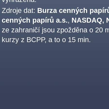
Zdroje dat:
Burza cenných papírů
cenných papírů a.s.
,
NASDAQ, N
ze zahraničí jsou zpožděna o 20 m
kurzy z BCPP, a to o 15 min.