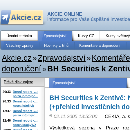
AKCIE ONLINE
informace pro Vaše úspěšné investice
Úvodní stránka
Zpravodajství
Kurzy CZ
Kurzy světový
Všechny zprávy
Novinky z trhů
Komentáře a doporučení
Akcie.cz
»
Zpravodajství
»
Komentáře
doporučení
»
BH Securities k Zentiv
Právě diskutujete
Zpravodajství
20:33
Denní report -...:
BH Securities k Zentivě: N
paiza.io/projec...
20:33
Denní report -...:
(+přehled investičních d
notes.io/e6iyb
12:47
Denní report -...:
paiza.io/projec...
02.11.2005 13:55:00
|
ČEKIA, a. s
12:46
Denní report -...:
notes.io/e6yWX
Výsledková sezóna v Praze rozpo
20:09
Denní report -...: