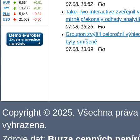
HUF
6,654
+0,01
Fio
07.08. 16:52
JPY
13,286
+0,01
Take-Two Interactive zveřejnil 
PLN
5,646
-0,24
mírně překonaly odhady analyti
USD
21,039
-0,30
Fio
07.08. 15:25
Groupon zvýšil celoroční výhl
byly smíšené
Fio
07.08. 13:39
Copyright © 2025. Všechna práva
vyhrazena.
Zdroje dat:
Burza cenných papírů