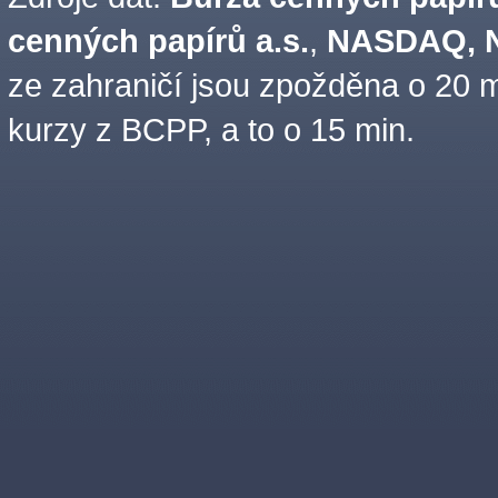
cenných papírů a.s.
,
NASDAQ, N
ze zahraničí jsou zpožděna o 20 m
kurzy z BCPP, a to o 15 min.