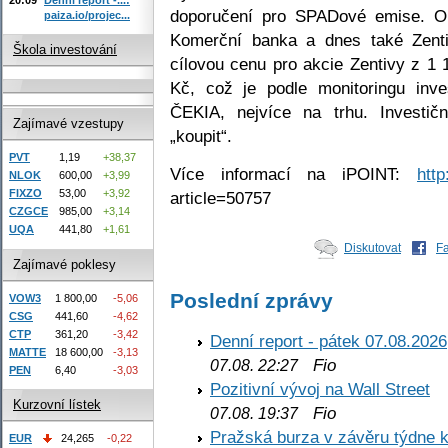
doporučení pro SPADové emise. O s
paiza.io/projec...
Komerční banka a dnes také Zentiv
Škola investování
cílovou cenu pro akcie Zentivy z 1
Kč, což je podle monitoringu inve
ČEKIA, nejvíce na trhu. Investič
Zajímavé vzestupy
„koupit“.
PVT
1,19
+38,37
Více informací na iPOINT:
http
NLOK
600,00
+3,99
FIXZO
53,00
+3,92
article=50757
CZGCE
985,00
+3,14
UQA
441,80
+1,61
Diskutovat
F
Zajímavé poklesy
Poslední zprávy
VOW3
1 800,00
-5,06
CSG
441,60
-4,62
CTP
361,20
-3,42
Denní report - pátek 07.08.2026
MATTE
18 600,00
-3,13
Fio
07.08. 22:27
PEN
6,40
-3,03
Pozitivní vývoj na Wall Street
Kurzovní lístek
Fio
07.08. 19:37
Pražská burza v závěru týdne k
EUR
24,265
-0,22