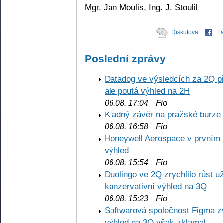
Mgr. Jan Moulis, Ing. J. Stoulil
Diskutovat
F
Poslední zprávy
Datadog ve výsledcích za 2Q př
ale poutá výhled na 2H
Fio
06.08. 17:04
Kladný závěr na pražské burze
Fio
06.08. 16:58
Honeywell Aerospace v prvním re
výhled
Fio
06.08. 15:54
Duolingo ve 2Q zrychlilo růst už
konzervativní výhled na 3Q
Fio
06.08. 15:23
Softwarová společnost Figma z
výhled na 3Q však zklamal