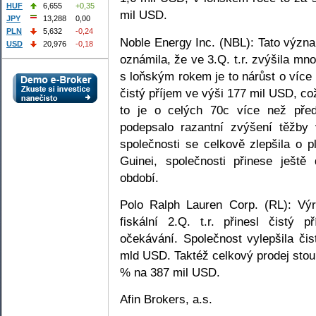
HUF
6,655
+0,35
mil USD.
JPY
13,288
0,00
PLN
5,632
-0,24
Noble Energy Inc. (NBL): Tato význ
USD
20,976
-0,18
oznámila, že ve 3.Q. t.r. zvýšila m
s loňským rokem je to nárůst o víc
čistý příjem ve výši 177 mil USD, což
to je o celých 70c více než pře
podepsalo razantní zvýšení těžby
společnosti se celkově zlepšila o
Guinei, společnosti přinese ještě
období.
Polo Ralph Lauren Corp. (RL): Výr
fiskální 2.Q. t.r. přinesl čistý
očekávání. Společnost vylepšila či
mld USD. Taktéž celkový prodej stou
% na 387 mil USD.
Afin Brokers, a.s.