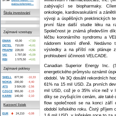
paiza.io/projec...
zabývající se biopharmaky. Cíl
onkologie, kardiovaskulární a zánět
Škola investování
vývoji a úspěšných preklinických t
první fáze další studie léku na
Společnost je známá především d
Zajímavé vzestupy
léčbu koronárního syndromu a V
EMAN
43,00
+7,50
nádorem kostní dřeně. Nedávno t
DETEL
710,00
+6,61
výsledky a na příští rok plánuje z
PRAPM
228,00
+5,56
prohloubení účinnosti VELCADE.
VIG
1 797,00
+5,09
RBI
1 575,50
+4,61
Canadian Superior Energy Inc. (
Zajímavé poklesy
energetického průmyslu oznámil úsp
období. Ve 3Q dosáhl rekordních hod
SHELL
877,00
-10,33
NOKIA
200,00
-4,40
61% na 15 mil USD. Za prvních dev
ATS
3 504,00
-2,56
mil USD, což je o 35% více než v l
CZGCE
955,00
-2,15
díky se zvyšujícím cenám, ale také
KARIN
140,00
-2,10
flow společnosti se na konci září
Kurzovní lístek
období loňského roku. Čistý příjem 
EUR
24,210
-0,08
1,6 mil USD, v loňském roce to za s