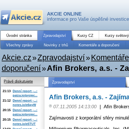
AKCIE ONLINE
informace pro Vaše úspěšné investice
Úvodní stránka
Zpravodajství
Kurzy CZ
Kurzy světový
Všechny zprávy
Novinky z trhů
Komentáře a doporučení
Akcie.cz
»
Zpravodajství
»
Komentáře
doporučení
»
Afin Brokers, a.s. - Z
Právě diskutujete
Zpravodajství
21:13
Denní report -...:
Afin Brokers, a.s. - Zajím
paiza.io/projec...
21:12
Denní report -...:
notes.io/e6qyW
07.11.2005 14:13:00
|
Afin Broker
20:15
Denní report -...:
paiza.io/projec...
Zajímavosti z korporátní sféry minul
20:15
Denní report -...:
notes.io/e5TUT
Millennium Pharmaceuticals, Inc. (
17:50
Denní report -...: