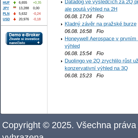
Datadog ve výsledcích za 2Q př
HUF
6,655
+0,35
ale poutá výhled na 2H
JPY
13,288
0,00
PLN
5,632
-0,24
Fio
06.08. 17:04
USD
20,976
-0,18
Kladný závěr na pražské burze
Fio
06.08. 16:58
Honeywell Aerospace v prvním re
výhled
Fio
06.08. 15:54
Duolingo ve 2Q zrychlilo růst už
konzervativní výhled na 3Q
Fio
06.08. 15:23
Copyright © 2025. Všechna práva
vyhrazena.