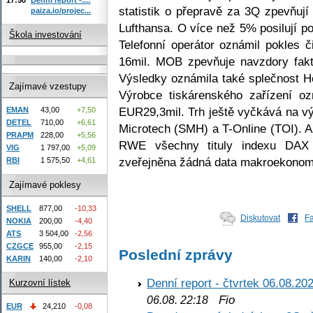
statistik o přepravě za 3Q zpevňují
paiza.io/projec...
Lufthansa. O více než 5% posilují 
Škola investování
Telefonní operátor oznámil pokles
16mil. MOB zpevňuje navzdory fakt
Výsledky oznámila také splečnost 
Zajímavé vzestupy
Výrobce tiskárenského zařízení oz
EUR29,3mil. Trh ještě vyčkává na vý
EMAN
43,00
+7,50
DETEL
710,00
+6,61
Microtech (SMH) a T-Online (TOI). 
PRAPM
228,00
+5,56
RWE všechny tituly indexu DAX 
VIG
1 797,00
+5,09
zveřejněna žádná data makroekonom
RBI
1 575,50
+4,61
Zajímavé poklesy
SHELL
877,00
-10,33
Diskutovat
F
NOKIA
200,00
-4,40
ATS
3 504,00
-2,56
CZGCE
955,00
-2,15
Poslední zprávy
KARIN
140,00
-2,10
Denní report - čtvrtek 06.08.20
Kurzovní lístek
Fio
06.08. 22:18
EUR
24,210
-0,08