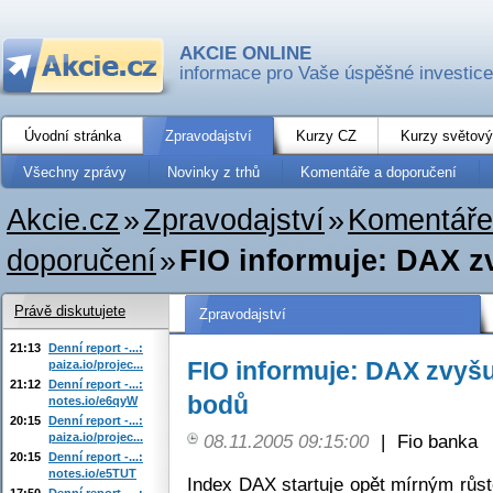
AKCIE ONLINE
informace pro Vaše úspěšné investice
Úvodní stránka
Zpravodajství
Kurzy CZ
Kurzy světový
Všechny zprávy
Novinky z trhů
Komentáře a doporučení
Akcie.cz
»
Zpravodajství
»
Komentáře
doporučení
»
FIO informuje: DAX z
Právě diskutujete
Zpravodajství
21:13
Denní report -...:
FIO informuje: DAX zvyšu
paiza.io/projec...
21:12
Denní report -...:
bodů
notes.io/e6qyW
20:15
Denní report -...:
paiza.io/projec...
08.11.2005 09:15:00
|
Fio banka
20:15
Denní report -...:
notes.io/e5TUT
Index DAX startuje opět mírným růs
17:50
Denní report -...: