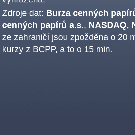
Zdroje dat:
Burza cenných papírů
cenných papírů a.s.
,
NASDAQ, N
ze zahraničí jsou zpožděna o 20 m
kurzy z BCPP, a to o 15 min.