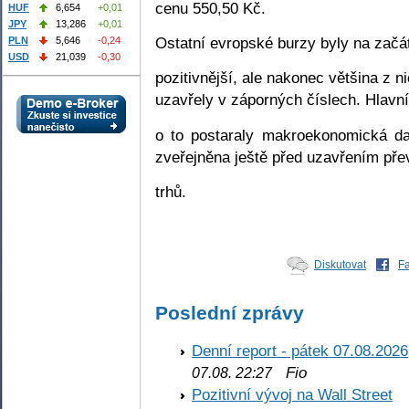
cenu 550,50 Kč.
HUF
6,654
+0,01
JPY
13,286
+0,01
Ostatní evropské burzy byly na zač
PLN
5,646
-0,24
USD
21,039
-0,30
pozitivnější, ale nakonec většina z 
uzavřely v záporných číslech. Hlavn
o to postaraly makroekonomická da
zveřejněna ještě před uzavřením pře
trhů.
Diskutovat
F
Poslední zprávy
Denní report - pátek 07.08.2026
Fio
07.08. 22:27
Pozitivní vývoj na Wall Street