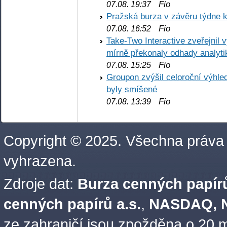
Fio
07.08. 19:37
Pražská burza v závěru týdne k
Fio
07.08. 16:52
Take-Two Interactive zveřejnil 
mírně překonaly odhady analyti
Fio
07.08. 15:25
Groupon zvýšil celoroční výhl
byly smíšené
Fio
07.08. 13:39
Copyright © 2025. Všechna práva
vyhrazena.
Zdroje dat:
Burza cenných papírů
cenných papírů a.s.
,
NASDAQ, N
ze zahraničí jsou zpožděna o 20 m