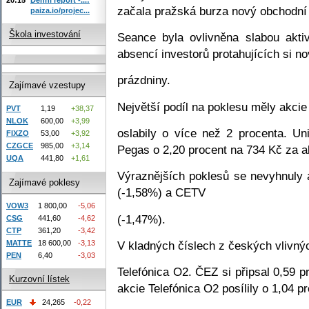
začala pražská burza nový obchodní
paiza.io/projec...
Škola investování
Seance byla ovlivněna slabou aktiv
absencí investorů protahujících si n
prázdniny.
Zajímavé vzestupy
Největší podíl na poklesu měly akcie
PVT
1,19
+38,37
NLOK
600,00
+3,99
oslabily o více než 2 procenta. Un
FIXZO
53,00
+3,92
CZGCE
985,00
+3,14
Pegas o 2,20 procent na 734 Kč za ak
UQA
441,80
+1,61
Výraznějších poklesů se nevyhnuly 
Zajímavé poklesy
(-1,58%) a CETV
VOW3
1 800,00
-5,06
(-1,47%).
CSG
441,60
-4,62
CTP
361,20
-3,42
MATTE
18 600,00
-3,13
V kladných číslech z českých vlivný
PEN
6,40
-3,03
Telefónica O2. ČEZ si připsal 0,59 
Kurzovní lístek
akcie Telefónica O2 posílily o 1,04 p
EUR
24,265
-0,22