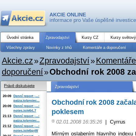
AKCIE ONLINE
informace pro Vaše úspěšné investice
Úvodní stránka
Zpravodajství
Kurzy CZ
Kurzy světový
Všechny zprávy
Novinky z trhů
Komentáře a doporučení
Akcie.cz
»
Zpravodajství
»
Komentáře
doporučení
»
Obchodní rok 2008 za
Právě diskutujete
Zpravodajství
20:09
Denní report -...:
Obchodní rok 2008 začal
paiza.io/projec...
20:09
Denní report -...:
poklesem
notes.io/e6rL7
21:13
Denní report -...:
paiza.io/projec...
02.01.2008 16:35:26
|
Cyrrus
21:12
Denní report -...:
notes.io/e6qyW
Mírným oslabením hlavního indexu
20:15
Denní report -...: