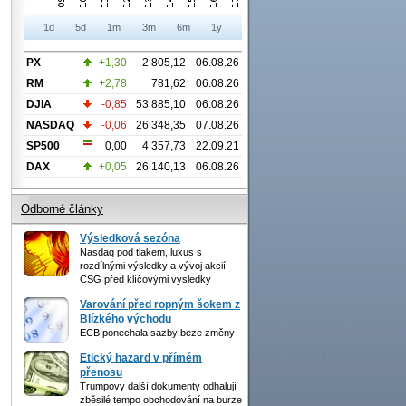
1d
5d
1m
3m
6m
1y
PX
+1,30
2 805,12
06.08.26
RM
+2,78
781,62
06.08.26
DJIA
-0,85
53 885,10
06.08.26
NASDAQ
-0,06
26 348,35
07.08.26
SP500
0,00
4 357,73
22.09.21
DAX
+0,05
26 140,13
06.08.26
Odborné články
Výsledková sezóna
Nasdaq pod tlakem, luxus s
rozdílnými výsledky a vývoj akcií
CSG před klíčovými výsledky
Varování před ropným šokem z
Blízkého východu
ECB ponechala sazby beze změny
Etický hazard v přímém
přenosu
Trumpovy další dokumenty odhalují
zběsilé tempo obchodování na burze