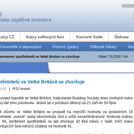
FIOFO
E
Vaše úspěšné investice
urzy CZ
Kurzy světových burz
Kurzovní lístek
Diskuse
Komentáře a doporučení
Firemní zprávy
Odborné články
An
Sentiment spotřebitelů ve Velké Británii se zhoršuje
Pátek 7.8.2026 7:44
řebitelů ve Velké Británii se zhoršuje
3:00
|
RSJ Invest
tovatel hypoték ve Velké Británii, Nationwide Building Society, dnes zveřejnil index
ry dle jeho průzkumu. Jedná se o průzkum dělaný od 21.září do 20.října.
ské důvěry ve Velké Británii se propadl na nejnižší hodnotu za posledních 18
třebitelé „ocenili“ slabý ekonomický růst a vyšší nezaměstnanost. Hodnota indexu
 94, sentiment spotřebitelů se tak zhoršuje již třetí měsíc v řadě. Dílčí index
edujících šest měsíců zůstává na hodnotě 91.