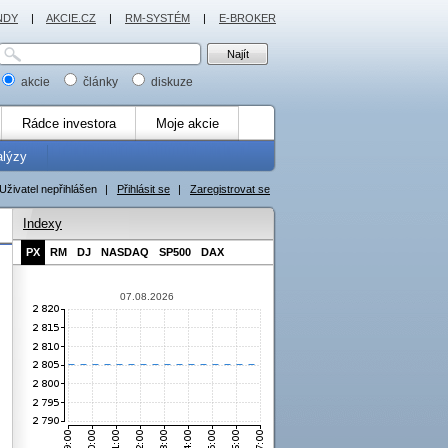
NDY
|
AKCIE.CZ
|
RM-SYSTÉM
|
E-BROKER
akcie
články
diskuze
Rádce investora
Moje akcie
alýzy
Uživatel nepřihlášen
|
Přihlásit se
|
Zaregistrovat se
Indexy
PX
RM
DJ
NASDAQ
SP500
DAX
07.08.2026