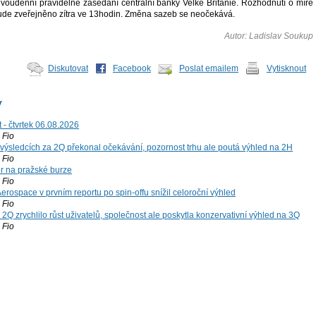
voudenní pravidelné zasedání centrální banky Velké Británie. Rozhodnutí o míře
de zveřejněno zítra ve 13hodin. Změna sazeb se neočekává.
Autor: Ladislav Soukup
Diskutovat
Facebook
Poslat emailem
Vytisknout
y
 - čtvrtek 06.08.2026
Fio
výsledcích za 2Q překonal očekávání, pozornost trhu ale poutá výhled na 2H
Fio
r na pražské burze
Fio
rospace v prvním reportu po spin-offu snížil celoroční výhled
Fio
2Q zrychlilo růst uživatelů, společnost ale poskytla konzervativní výhled na 3Q
Fio