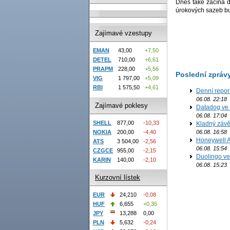
Dnes také začíná d
úrokových sazeb bu
Zajímavé vzestupy
EMAN
43,00
+7,50
DETEL
710,00
+6,61
PRAPM
228,00
+5,56
Poslední zpráv
VIG
1 797,00
+5,09
RBI
1 575,50
+4,61
Denní report
06.08. 22:18
Zajímavé poklesy
Datadog ve 
06.08. 17:04
SHELL
877,00
-10,33
Kladný závě
NOKIA
200,00
-4,40
06.08. 16:58
Honeywell Ae
ATS
3 504,00
-2,56
06.08. 15:54
CZGCE
955,00
-2,15
Duolingo ve 
KARIN
140,00
-2,10
06.08. 15:23
Kurzovní lístek
EUR
24,210
-0,08
HUF
6,655
+0,35
JPY
13,288
0,00
PLN
5,632
-0,24