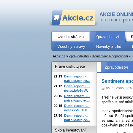
AKCIE ONLIN
informace pro 
Úvodní stránka
Zpravodajství
K
Všechny zprávy
Novinky z trhů
Akcie.cz
»
Zpravodajství
»
Komentáře a doporučení
»
Právě diskutujete
Zpravodajství
21:13
Denní report -...:
Sentiment spot
paiza.io/projec...
21:12
Denní report -...:
09.11.2005 12:0
notes.io/e6qyW
20:15
Denní report -...:
Třetí největší posky
paiza.io/projec...
spotřebitelské důvě
20:15
Denní report -...:
notes.io/e5TUT
Index spotřebitel
17:50
Denní report -...:
měsíců. Britští spo
paiza.io/projec...
se snížila na 92 z
očekávání pro násl
Škola investování