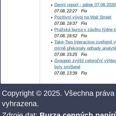
Denní report - pátek 07.08.2026
Fio
07.08. 22:27
Pozitivní vývoj na Wall Street
Fio
07.08. 19:37
Pražská burza v závěru týdne k
Fio
07.08. 16:52
Take-Two Interactive zveřejnil 
mírně překonaly odhady analyti
Fio
07.08. 15:25
Groupon zvýšil celoroční výhl
byly smíšené
Fio
07.08. 13:39
Copyright © 2025. Všechna práva
vyhrazena.
Zdroje dat:
Burza cenných papírů