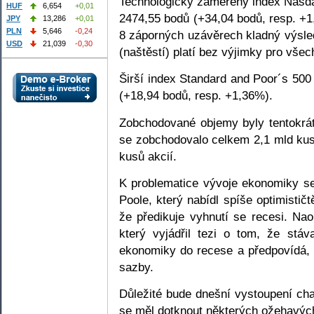
Technologicky zaměřený index Nasda
HUF
6,654
+0,01
2474,55 bodů (+34,04 bodů, resp. +
JPY
13,286
+0,01
PLN
5,646
-0,24
8 záporných uzávěrech kladný výsle
USD
21,039
-0,30
(naštěstí) platí bez výjimky pro vše
Širší index Standard and Poor´s 500
(+18,94 bodů, resp. +1,36%).
Zobchodované objemy byly tentokr
se zobchodovalo celkem 2,1 mld kus
kusů akcií.
K problematice vývoje ekonomiky se
Poole, který nabídl spíše optimistič
že předikuje vyhnutí se recesi. Na
který vyjádřil tezi o tom, že stá
ekonomiky do recese a předpovídá,
sazby.
Důležité bude dnešní vystoupení c
se měl dotknout některých ožehavých