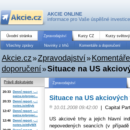
AKCIE ONLINE
informace pro Vaše úspěšné investice
Úvodní stránka
Zpravodajství
Kurzy CZ
Kurzy světový
Všechny zprávy
Novinky z trhů
Komentáře a doporučení
Akcie.cz
»
Zpravodajství
»
Komentáře
doporučení
»
Situace na US akciový
Právě diskutujete
Zpravodajství
20:33
Denní report -...:
Situace na US akciových 
paiza.io/projec...
20:33
Denní report -...:
notes.io/e6iyb
10.01.2008 09:42:00
|
Capital Part
12:47
Denní report -...:
paiza.io/projec...
US akciové trhy a jejich hlavní i
12:46
Denní report -...:
nepovedených seancích (v případě
notes.io/e6yWX
20:09
Denní report -...: