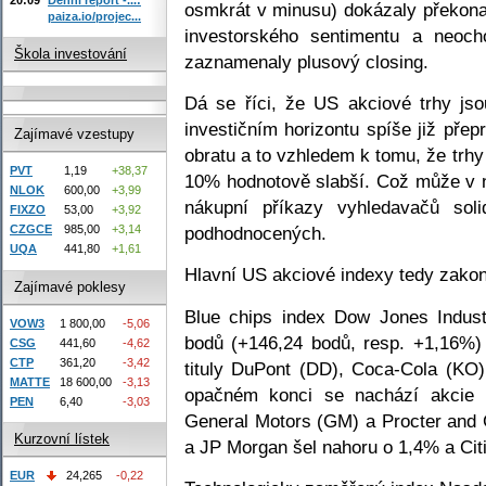
osmkrát v minusu) dokázaly překonat
paiza.io/projec...
investorského sentimentu a neoch
Škola investování
zaznamenaly plusový closing.
Dá se říci, že US akciové trhy j
investičním horizontu spíše již přep
Zajímavé vzestupy
obratu a to vzhledem k tomu, že trh
PVT
1,19
+38,37
10% hodnotově slabší. Což může v n
NLOK
600,00
+3,99
nákupní příkazy vyhledavačů solid
FIXZO
53,00
+3,92
podhodnocených.
CZGCE
985,00
+3,14
UQA
441,80
+1,61
Hlavní US akciové indexy tedy zakon
Zajímavé poklesy
Blue chips index Dow Jones Indust
VOW3
1 800,00
-5,06
bodů (+146,24 bodů, resp. +1,16%)
CSG
441,60
-4,62
CTP
361,20
-3,42
tituly DuPont (DD), Coca-Cola (KO
MATTE
18 600,00
-3,13
opačném konci se nachází akcie 
PEN
6,40
-3,03
General Motors (GM) a Procter and G
Kurzovní lístek
a JP Morgan šel nahoru o 1,4% a Cit
EUR
24,265
-0,22