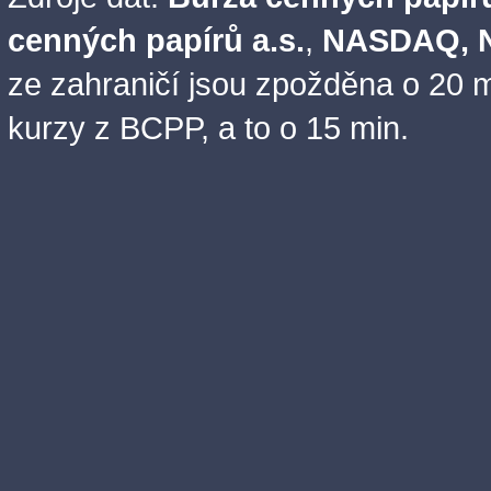
cenných papírů a.s.
,
NASDAQ, N
ze zahraničí jsou zpožděna o 20 m
kurzy z BCPP, a to o 15 min.