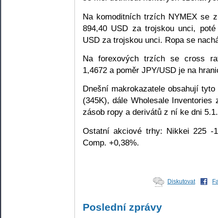
Na komoditních trzích NYMEX se zl
894,40 USD za trojskou unci, poté
USD za trojskou unci. Ropa se nachá
Na forexových trzích se cross r
1,4672 a poměr JPY/USD je na hranic
Dnešní makrokazatele obsahují tyto p
(345K), dále Wholesale Inventories 
zásob ropy a derivátů z ní ke dni 5.1
Ostatní akciové trhy: Nikkei 225 
Comp. +0,38%.
Diskutovat
F
Poslední zprávy