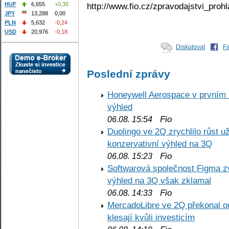
http://www.fio.cz/zpravodajstvi_prohl
HUF
6,655
+0,35
JPY
13,288
0,00
PLN
5,632
-0,24
USD
20,976
-0,18
Diskutovat
F
Poslední zprávy
Honeywell Aerospace v prvním re
výhled
Fio
06.08. 15:54
Duolingo ve 2Q zrychlilo růst už
konzervativní výhled na 3Q
Fio
06.08. 15:23
Softwarová společnost Figma z
výhled na 3Q však zklamal
Fio
06.08. 14:33
MercadoLibre ve 2Q překonal od
klesají kvůli investicím