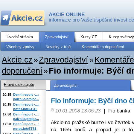
AKCIE ONLINE
informace pro Vaše úspěšné investice
Úvodní stránka
Zpravodajství
Kurzy CZ
Kurzy světový
Všechny zprávy
Novinky z trhů
Komentáře a doporučení
Akcie.cz
»
Zpravodajství
»
Komentáře
doporučení
»
Fio informuje: Býčí 
Právě diskutujete
Zpravodajství
20:15
Denní report -...:
Fio informuje: Býčí dno 
paiza.io/projec...
20:15
Denní report -...:
notes.io/e5TUT
10.01.2008 13:05:23
|
Fio banka
17:50
Denní report -...:
paiza.io/projec...
Akcie na pražské burze i ve čtvrtek 
17:50
Denní report -...:
na 1655 bodů a propad je o to p
notes.io/e5T61
14:03
Denní report -...: