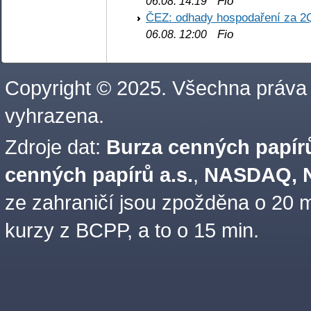
Fio
06.08. 14:19
ČEZ: odhady hospodaření za 2
Fio
06.08. 12:00
Copyright © 2025. Všechna práva
vyhrazena.
Zdroje dat:
Burza cenných papírů
cenných papírů a.s.
,
NASDAQ, N
ze zahraničí jsou zpožděna o 20 m
kurzy z BCPP, a to o 15 min.