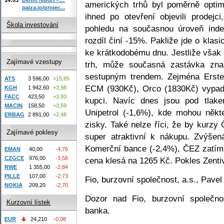
amerických trhů byl poměrně opti
paiza.io/projec...
ihned po otevření objevili prodejci
Škola investování
pohledu na současnou úroveň inde
rozdíl činí -15%. Pakliže jde o klas
ke krátkodobému dnu. Jestliže vša
Zajímavé vzestupy
trh, může současná zastávka zn
sestupným trendem. Zejména Erste
ATS
3 596,00
+15,85
ECM (930Kč), Orco (1830Kč) vypadaj
KGH
1 942,60
+3,98
FACC
423,50
+3,93
kupci. Navíc dnes jsou pod tlake
MACIN
158,50
+3,59
Unipetrol (-1,6%), kde mohou někte
ERBAG
2 891,00
+2,48
zisky. Také nelze říci, že by kurzy 
Zajímavé poklesy
super atraktivní k nákupu. Zvýšená
Komerční bance (-2,4%), ČEZ zatím 
EMAN
40,00
-4,76
CZGCE
976,00
-3,56
cena klesá na 1265 Kč. Pokles Zenti
RWE
1 355,00
-2,84
PILLE
107,00
-2,73
Fio, burzovní společnost, a.s., Pave
NOKIA
209,20
-2,70
Dozor nad Fio, burzovní společno
Kurzovní lístek
banka.
EUR
24,210
-0,08