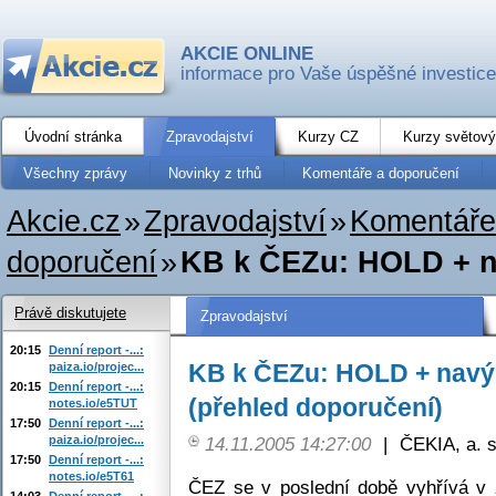
AKCIE ONLINE
informace pro Vaše úspěšné investice
Úvodní stránka
Zpravodajství
Kurzy CZ
Kurzy světový
Všechny zprávy
Novinky z trhů
Komentáře a doporučení
Akcie.cz
»
Zpravodajství
»
Komentáře
doporučení
»
KB k ČEZu: HOLD + na
Právě diskutujete
Zpravodajství
20:15
Denní report -...:
KB k ČEZu: HOLD + navýš
paiza.io/projec...
20:15
Denní report -...:
(přehled doporučení)
notes.io/e5TUT
17:50
Denní report -...:
paiza.io/projec...
14.11.2005 14:27:00
|
ČEKIA, a. s
17:50
Denní report -...:
notes.io/e5T61
ČEZ se v poslední době vyhřívá v 
14:03
Denní report -...: