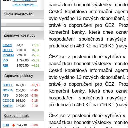
nadsázkou hodnotit výsledky monitor
paiza.io/projec...
Česká kapitálová informační agent
Škola investování
bylo vydáno 13 nových doporučení, 
právě o doporučení pro ČEZ. Proz
Komerční banky, která dnes oznám
Zajímavé vzestupy
hospodaření společnosti navyšu
předchozích 460 Kč na 716 Kč (navý
EMAN
43,00
+7,50
DETEL
710,00
+6,61
PRAPM
228,00
+5,56
ČEZ se v poslední době vyhřívá v 
VIG
1 797,00
+5,09
nadsázkou hodnotit výsledky monitor
RBI
1 575,50
+4,61
Česká kapitálová informační agent
Zajímavé poklesy
bylo vydáno 13 nových doporučení, 
právě o doporučení pro ČEZ. Proz
SHELL
877,00
-10,33
Komerční banky, která dnes oznám
NOKIA
200,00
-4,40
ATS
3 504,00
-2,56
hospodaření společnosti navyšu
CZGCE
955,00
-2,15
předchozích 460 Kč na 716 Kč (navý
KARIN
140,00
-2,10
ČEZ se v poslední době vyhřívá v 
Kurzovní lístek
nadsázkou hodnotit výsledky monitor
EUR
24,210
-0,08