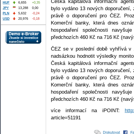
Česká kapitálová informační agent
HUF
6,655
+0,35
bylo vydáno 13 nových doporučení, 
JPY
13,288
0,00
PLN
5,632
-0,24
právě o doporučení pro ČEZ. Proz
USD
20,976
-0,18
Komerční banky, která dnes oznám
hospodaření společnosti navyšu
předchozích 460 Kč na 716 Kč (navý
ČEZ se v poslední době vyhřívá v 
nadsázkou hodnotit výsledky monitor
Česká kapitálová informační agent
bylo vydáno 13 nových doporučení, 
právě o doporučení pro ČEZ. Proz
Komerční banky, která dnes oznám
hospodaření společnosti navyšu
předchozích 460 Kč na 716 Kč (navý
více informací na iPOINT:
http
article=51191
Diskutovat
F