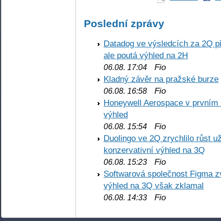
Poslední zprávy
Datadog ve výsledcích za 2Q př
ale poutá výhled na 2H
Fio
06.08. 17:04
Kladný závěr na pražské burze
Fio
06.08. 16:58
Honeywell Aerospace v prvním re
výhled
Fio
06.08. 15:54
Duolingo ve 2Q zrychlilo růst už
konzervativní výhled na 3Q
Fio
06.08. 15:23
Softwarová společnost Figma z
výhled na 3Q však zklamal
Fio
06.08. 14:33