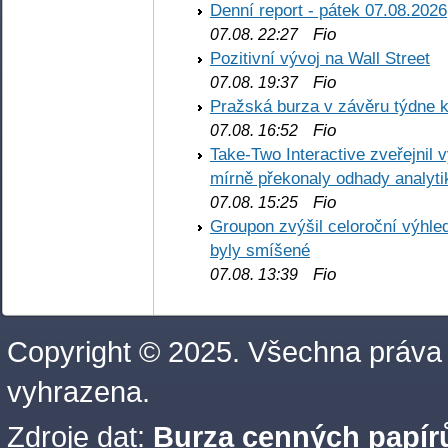
Denní report - pátek 07.08.2026
Fio
07.08. 22:27
Pozitivní vývoj na Wall Street
Fio
07.08. 19:37
Pražská burza v závěru týdne k
Fio
07.08. 16:52
Take-Two Interactive zveřejnil 
mírně překonaly odhady analyti
Fio
07.08. 15:25
Groupon zvýšil celoroční výhl
byly smíšené
Fio
07.08. 13:39
Copyright © 2025. Všechna práva
vyhrazena.
Zdroje dat:
Burza cenných papírů