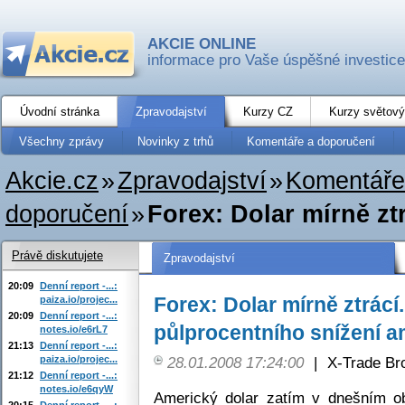
AKCIE ONLINE
informace pro Vaše úspěšné investice
Úvodní stránka
Zpravodajství
Kurzy CZ
Kurzy světový
Všechny zprávy
Novinky z trhů
Komentáře a doporučení
Akcie.cz
»
Zpravodajství
»
Komentáře
doporučení
»
Forex: Dolar mírně zt
Právě diskutujete
Zpravodajství
20:09
Denní report -...:
Forex: Dolar mírně ztrác
paiza.io/projec...
20:09
Denní report -...:
půlprocentního snížení a
notes.io/e6rL7
21:13
Denní report -...:
paiza.io/projec...
28.01.2008 17:24:00
|
X-Trade Br
21:12
Denní report -...:
notes.io/e6qyW
Americký dolar zatím v dnešním o
20:15
Denní report -...: