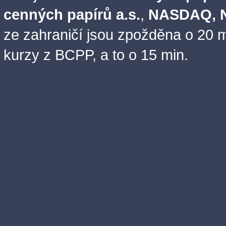
cenných papírů a.s.
,
NASDAQ, N
ze zahraničí jsou zpožděna o 20 m
kurzy z BCPP, a to o 15 min.