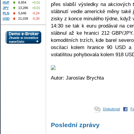
HUF
6,654
+0,01
přes slabší výsledky na akciových 
JPY
13,286
+0,01
slábnutí vedle americké měny také j
PLN
5,646
-0,24
zisky z konce minulého týdne, když 
USD
21,039
-0,30
14:30 se tak k euru prodával na ce
slábnul až ke hranici 212 GBP/JPY.
komoditních trzích, kde barel sever
oscilaci kolem hranice 90 USD a 
volatilitou pohybovala kolem 918 US
Autor: Jaroslav Brychta
Diskutovat
F
Poslední zprávy