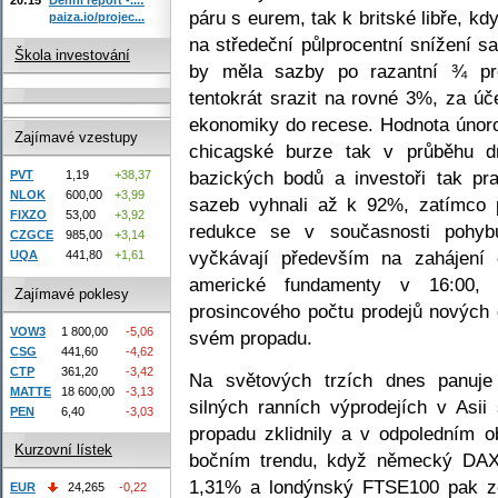
páru s eurem, tak k britské libře, kd
paiza.io/projec...
na středeční půlprocentní snížení s
Škola investování
by měla sazby po razantní ¾ pro
tentokrát srazit na rovné 3%, za ú
ekonomiky do recese. Hodnota únoro
Zajímavé vzestupy
chicagské burze tak v průběhu d
bazických bodů a investoři tak pr
PVT
1,19
+38,37
NLOK
600,00
+3,99
sazeb vyhnali až k 92%, zatímco 
FIXZO
53,00
+3,92
redukce se v současnosti pohyb
CZGCE
985,00
+3,14
vyčkávají především na zahájení
UQA
441,80
+1,61
americké fundamenty v 16:00, 
Zajímavé poklesy
prosincového počtu prodejů nových
VOW3
1 800,00
-5,06
svém propadu.
CSG
441,60
-4,62
CTP
361,20
-3,42
Na světových trzích dnes panuje
MATTE
18 600,00
-3,13
silných ranních výprodejích v Asi
PEN
6,40
-3,03
propadu zklidnily a v odpoledním 
Kurzovní lístek
bočním trendu, když německý DAX
1,31% a londýnský FTSE100 pak ze
EUR
24,265
-0,22