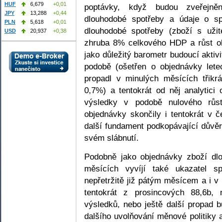
HUF
6,679
+0,01
poptávky, když budou zveřejně
JPY
13,288
+0,44
dlouhodobé spotřeby a údaje o sp
PLN
5,618
+0,01
dlouhodobé spotřeby (zboží s užit
USD
20,937
+0,38
zhruba 8% celkového HDP a růst ob
jako důležitý barometr budoucí aktiv
podobě (ošetřen o objednávky lete
propadl v minulých měsících třikr
0,7%) a tentokrát od něj analytici
výsledky v podobě nulového růs
objednávky skončily i tentokrát v 
další fundament podkopávající důvě
svém slábnutí.
Podobně jako objednávky zboží dl
měsících vyvíjí také ukazatel sp
nepřetržitě již pátým měsícem a i v 
tentokrát z prosincových 88,6b,
výsledků, nebo ještě další propad 
dalšího uvolňování měnové politiky 