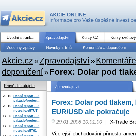
AKCIE ONLINE
informace pro Vaše úspěšné investice
Úvodní stránka
Zpravodajství
Kurzy CZ
Kurzy světový
Všechny zprávy
Novinky z trhů
Komentáře a doporučení
Akcie.cz
»
Zpravodajství
»
Komentáře
doporučení
»
Forex: Dolar pod tla
Právě diskutujete
Zpravodajství
20:15
Denní report -...:
Forex: Dolar pod tlakem,
paiza.io/projec...
20:15
Denní report -...:
EUR/USD ale pokračuje
notes.io/e5TUT
17:50
Denní report -...:
paiza.io/projec...
29.01.2008 10:01:00
|
X-Trade Br
17:50
Denní report -...:
notes.io/e5T61
Včerejší obchodování přineslo amer
14:03
Denní report -...: