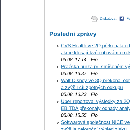
Diskutovat
F
Poslední zprávy
CVS Health ve 2Q překonala odh
akcie klesají kvůli obavám o ro
Fio
05.08. 17:14
Pražská burza při smíšeném výv
Fio
05.08. 16:37
Walt Disney ve 3Q překonal odha
a zvýšil cíl zpětných odkupů
Fio
05.08. 16:23
Uber reportoval výsledky za 2Q,
EBITDA překonaly odhady analy
Fio
05.08. 15:55
Softwarová společnost NiCE ve
zvýšila celoroční výhled zisku