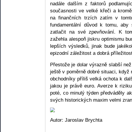
nadále dalším z faktorů podlamují
současnosti ve velké křeči a kromě
na finančních trzích zatím v tomt
fundamentální důvod k tomu, aby 
zatlačit na své zpevňování. K t
zažehla alespoň jiskru optimismu b
lepších výsledků, jinak bude jakéko
epizodní záležitost a dobrá příležito
Přestože je dolar výrazně slabší ne
ještě v poměrně dobré situaci, když
obchodníky příliš velká ochota k 
jakou je právě euro. Averze k riziku
poté, co minulý týden předváděly ak
svých historických maxim velmi zra
Autor: Jaroslav Brychta