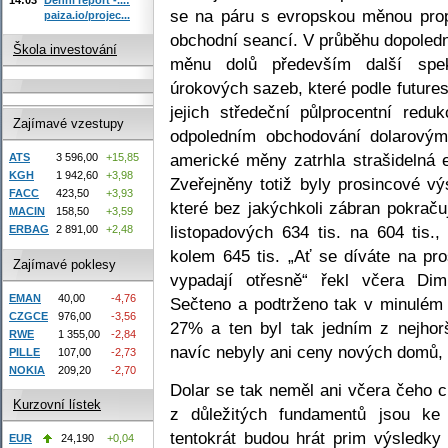
se na páru s evropskou měnou prop
paiza.io/projec...
obchodní seancí. V průběhu dopoled
Škola investování
měnu dolů především další spe
úrokových sazeb, které podle future
jejich středeční půlprocentní re
Zajímavé vzestupy
odpoledním obchodování dolarový
americké měny zatrhla strašidelná 
ATS
3 596,00
+15,85
KGH
1 942,60
+3,98
Zveřejněny totiž byly prosincové v
FACC
423,50
+3,93
které bez jakýchkoli zábran pokraču
MACIN
158,50
+3,59
listopadových 634 tis. na 604 tis.,
ERBAG
2 891,00
+2,48
kolem 645 tis. „Ať se díváte na pro
Zajímavé poklesy
vypadají otřesně“ řekl včera Di
EMAN
40,00
-4,76
Sečteno a podtrženo tak v minulém
CZGCE
976,00
-3,56
27% a ten byl tak jedním z nejhorš
RWE
1 355,00
-2,84
navíc nebyly ani ceny nových domů, 
PILLE
107,00
-2,73
NOKIA
209,20
-2,70
Dolar se tak neměl ani včera čeho ch
Kurzovní lístek
z důležitých fundamentů jsou ke 
tentokrát budou hrát prim výsledky
EUR
24,190
+0,04