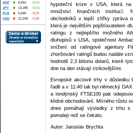
HUF
6,654
+0,01
hypoteční krize v USA, která na
JPY
13,286
+0,01
množství finančních institucí.
PLN
5,646
-0,24
obchodníků v lepší zítřky zpráva o
USD
21,039
-0,30
která je největším pojišťovatelem d
ratingu z nejlepšího možného A
dluhopisů v USA, společnost Ambac
snížení od ratingové agentury F
zhoršování ratingů budou nadále vz
hodnotě 2,3 bilionu dolarů, které tyt
dne na den stávají rizikovějšími.
Evropské akciové trhy v důsledku 
řadě a v 11:40 tak byl německý DAX
a londýnský FTSE100 pak odepisov
klidné obchodování. Mírného růstu se 
dnes pomáhají výsledky z trhu s
pomaleji než se čekalo.
Autor: Jaroslav Brychta