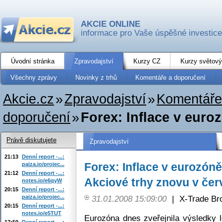
AKCIE ONLINE
informace pro Vaše úspěšné investice
Úvodní stránka
Zpravodajství
Kurzy CZ
Kurzy světový
Všechny zprávy
Novinky z trhů
Komentáře a doporučení
Akcie.cz
»
Zpravodajství
»
Komentáře
doporučení
»
Forex: Inflace v euro
Právě diskutujete
Zpravodajství
21:13
Denní report -...:
Forex: Inflace v eurozóně
paiza.io/projec...
21:12
Denní report -...:
Akciové trhy znovu v če
notes.io/e6qyW
20:15
Denní report -...:
paiza.io/projec...
31.01.2008 15:09:00
|
X-Trade Br
20:15
Denní report -...:
notes.io/e5TUT
Eurozóna dnes zveřejnila výsledky 
17:50
Denní report -...: