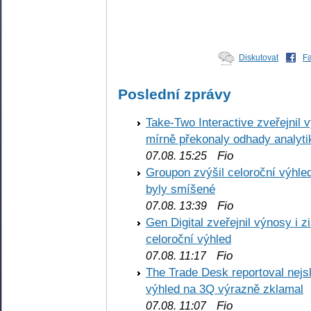
Diskutovat
F
Poslední zprávy
Take-Two Interactive zveřejnil 
mírně překonaly odhady analyti
Fio
07.08. 15:25
Groupon zvýšil celoroční výhl
byly smíšené
Fio
07.08. 13:39
Gen Digital zveřejnil výnosy i 
celoroční výhled
Fio
07.08. 11:17
The Trade Desk reportoval nejs
výhled na 3Q výrazně zklamal
Fio
07.08. 11:07