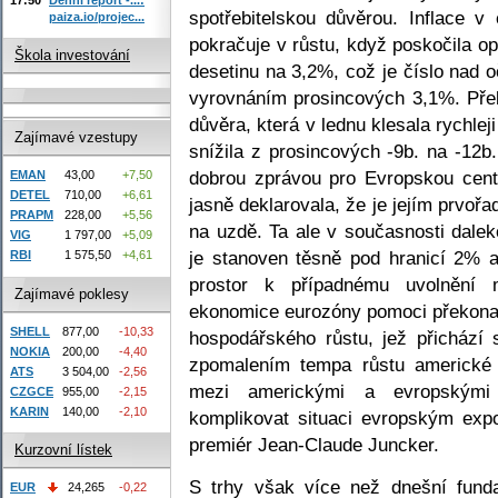
spotřebitelskou důvěrou. Inflace v
paiza.io/projec...
pokračuje v růstu, když poskočila o
Škola investování
desetinu na 3,2%, což je číslo nad o
vyrovnáním prosincových 3,1%. Přek
důvěra, která v lednu klesala rychlej
Zajímavé vzestupy
snížila z prosincových -9b. na -12b.
dobrou zprávou pro Evropskou cent
EMAN
43,00
+7,50
DETEL
710,00
+6,61
jasně deklarovala, že je jejím prvoř
PRAPM
228,00
+5,56
na uzdě. Ta ale v současnosti daleko
VIG
1 797,00
+5,09
je stanoven těsně pod hranicí 2% 
RBI
1 575,50
+4,61
prostor k případnému uvolnění 
Zajímavé poklesy
ekonomice eurozóny pomoci překonat
SHELL
877,00
-10,33
hospodářského růstu, jež přichází 
NOKIA
200,00
-4,40
zpomalením tempa růstu americké 
ATS
3 504,00
-2,56
mezi americkými a evropským
CZGCE
955,00
-2,15
KARIN
140,00
-2,10
komplikovat situaci evropským exp
premiér Jean-Claude Juncker.
Kurzovní lístek
S trhy však více než dnešní fund
EUR
24,265
-0,22