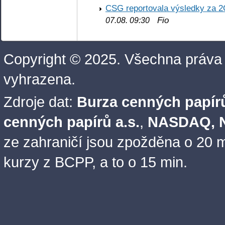
CSG reportovala výsledky za 2
Fio
07.08. 09:30
Copyright © 2025. Všechna práva
vyhrazena.
Zdroje dat:
Burza cenných papírů
cenných papírů a.s.
,
NASDAQ, N
ze zahraničí jsou zpožděna o 20 m
kurzy z BCPP, a to o 15 min.