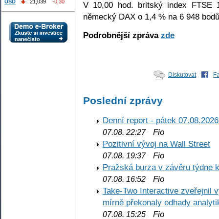
USD
21,039
-0,30
V 10,00 hod. britský index FTSE 
německý DAX o 1,4 % na 6 948 bodů
Podrobnější zpráva
zde
Diskutovat
F
Poslední zprávy
Denní report - pátek 07.08.2026
Fio
07.08. 22:27
Pozitivní vývoj na Wall Street
Fio
07.08. 19:37
Pražská burza v závěru týdne k
Fio
07.08. 16:52
Take-Two Interactive zveřejnil 
mírně překonaly odhady analyti
Fio
07.08. 15:25