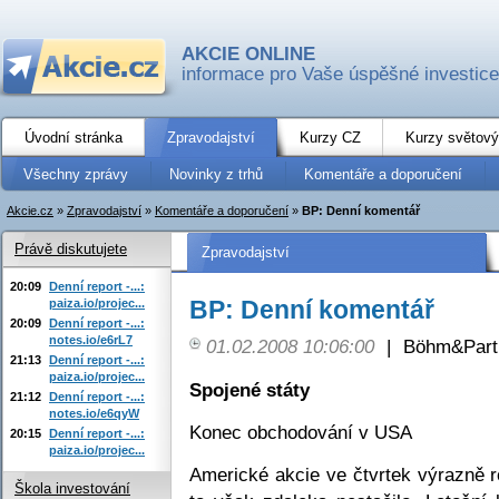
AKCIE ONLINE
informace pro Vaše úspěšné investice
Úvodní stránka
Zpravodajství
Kurzy CZ
Kurzy světový
Všechny zprávy
Novinky z trhů
Komentáře a doporučení
Akcie.cz
»
Zpravodajství
»
Komentáře a doporučení
»
BP: Denní komentář
Právě diskutujete
Zpravodajství
20:09
Denní report -...:
BP: Denní komentář
paiza.io/projec...
20:09
Denní report -...:
notes.io/e6rL7
01.02.2008 10:06:00
|
Böhm&Partn
21:13
Denní report -...:
paiza.io/projec...
Spojené státy
21:12
Denní report -...:
notes.io/e6qyW
Konec obchodování v USA
20:15
Denní report -...:
paiza.io/projec...
Americké akcie ve čtvrtek výrazně 
Škola investování