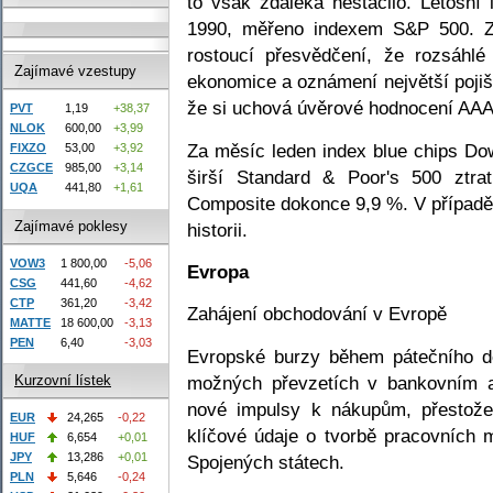
to však zdaleka nestačilo. Letošní 
1990, měřeno indexem S&P 500. Z
rostoucí přesvědčení, že rozsáhl
Zajímavé vzestupy
ekonomice a oznámení největší pojiš
že si uchová úvěrové hodnocení AAA
PVT
1,19
+38,37
NLOK
600,00
+3,99
Za měsíc leden index blue chips Dow
FIXZO
53,00
+3,92
CZGCE
985,00
+3,14
širší Standard & Poor's 500 ztra
UQA
441,80
+1,61
Composite dokonce 9,9 %. V případě 
Zajímavé poklesy
historii.
VOW3
1 800,00
-5,06
Evropa
CSG
441,60
-4,62
CTP
361,20
-3,42
Zahájení obchodování v Evropě
MATTE
18 600,00
-3,13
PEN
6,40
-3,03
Evropské burzy během pátečního d
možných převzetích v bankovním a
Kurzovní lístek
nové impulsy k nákupům, přestož
EUR
24,265
-0,22
klíčové údaje o tvorbě pracovních 
HUF
6,654
+0,01
JPY
13,286
+0,01
Spojených státech.
PLN
5,646
-0,24