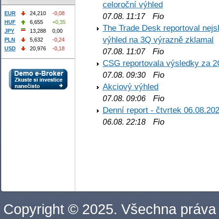
celoroční výhled
EUR
24,210
-0,08
Fio
07.08. 11:17
HUF
6,655
+0,35
The Trade Desk reportoval nejs
JPY
13,288
0,00
výhled na 3Q výrazně zklamal
PLN
5,632
-0,24
USD
20,976
-0,18
Fio
07.08. 11:07
CSG reportovala výsledky za 2
Fio
07.08. 09:30
Akciový výhled
Fio
07.08. 09:06
Denní report - čtvrtek 06.08.20
Fio
06.08. 22:18
Copyright © 2025. Všechna práva