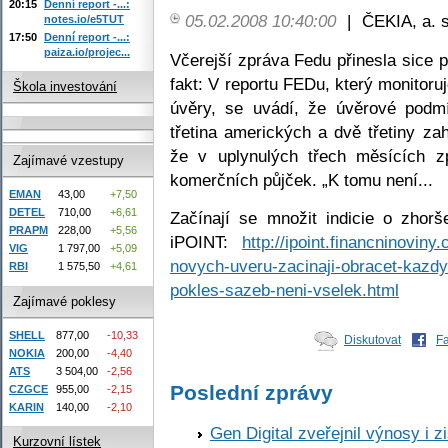
20:15
Denní report -...:
05.02.2008 10:40:00
|
ČEKIA, a. s
notes.io/e5TUT
17:50
Denní report -...:
paiza.io/projec...
Včerejší zpráva Fedu přinesla sice
fakt: V reportu FEDu, který monitoru
Škola investování
úvěry, se uvádí, že úvěrové podmí
třetina amerických a dvě třetiny z
že v uplynulých třech měsících zp
Zajímavé vzestupy
komerčních půjček. „K tomu není...
EMAN
43,00
+7,50
DETEL
710,00
+6,61
Začínají se množit indicie o zhor
PRAPM
228,00
+5,56
iPOINT:
http://ipoint.financninoviny
VIG
1 797,00
+5,09
novych-uveru-zacinaji-obracet-kazdy
RBI
1 575,50
+4,61
pokles-sazeb-neni-vselek.html
Zajímavé poklesy
SHELL
877,00
-10,33
Diskutovat
F
NOKIA
200,00
-4,40
ATS
3 504,00
-2,56
Poslední zprávy
CZGCE
955,00
-2,15
KARIN
140,00
-2,10
Gen Digital zveřejnil výnosy i 
Kurzovní lístek