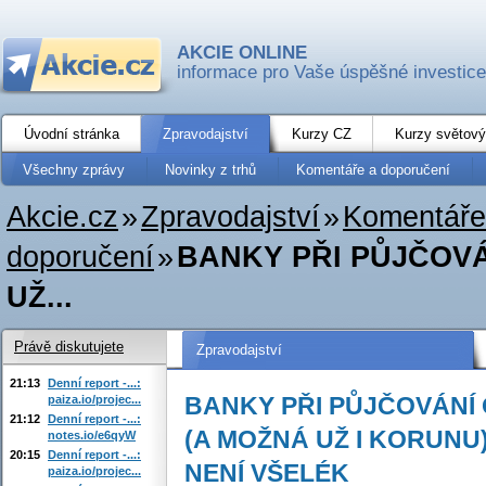
AKCIE ONLINE
informace pro Vaše úspěšné investice
Úvodní stránka
Zpravodajství
Kurzy CZ
Kurzy světový
Všechny zprávy
Novinky z trhů
Komentáře a doporučení
Akcie.cz
»
Zpravodajství
»
Komentáře
doporučení
»
BANKY PŘI PŮJČOV
UŽ...
Právě diskutujete
Zpravodajství
21:13
Denní report -...:
BANKY PŘI PŮJČOVÁNÍ
paiza.io/projec...
21:12
Denní report -...:
(A MOŽNÁ UŽ I KORUNU
notes.io/e6qyW
20:15
Denní report -...:
NENÍ VŠELÉK
paiza.io/projec...