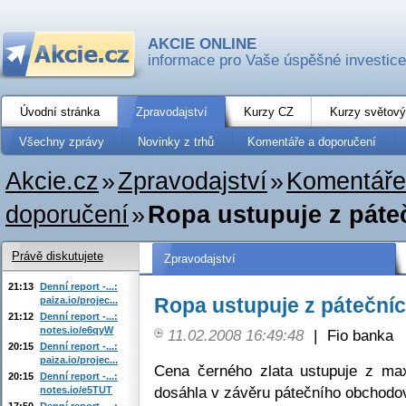
AKCIE ONLINE
informace pro Vaše úspěšné investice
Úvodní stránka
Zpravodajství
Kurzy CZ
Kurzy světový
Všechny zprávy
Novinky z trhů
Komentáře a doporučení
Akcie.cz
»
Zpravodajství
»
Komentáře
doporučení
»
Ropa ustupuje z pát
Právě diskutujete
Zpravodajství
21:13
Denní report -...:
Ropa ustupuje z páteční
paiza.io/projec...
21:12
Denní report -...:
notes.io/e6qyW
11.02.2008 16:49:48
|
Fio banka
20:15
Denní report -...:
paiza.io/projec...
Cena černého zlata ustupuje z ma
20:15
Denní report -...:
dosáhla v závěru pátečního obchodo
notes.io/e5TUT
17:50
Denní report -...: