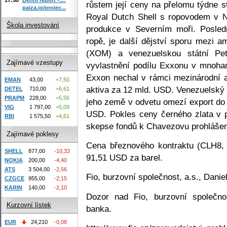
růstem její ceny na přelomu týdne s
paiza.io/projec...
Royal Dutch Shell s ropovodem v Ni
Škola investování
produkce v Severním moři. Poslední
ropě, je další dějství sporu mezi
(XOM) a venezuelskou státní Pe
Zajímavé vzestupy
vyvlastnění podílu Exxonu v mnoham
Exxon nechal v rámci mezinárodní a
EMAN
43,00
+7,50
aktiva za 12 mld. USD. Venezuelský 
DETEL
710,00
+6,61
PRAPM
228,00
+5,56
jeho země v odvetu omezí export do
VIG
1 797,00
+5,09
USD. Pokles ceny černého zlata v 
RBI
1 575,50
+4,61
skepse fondů k Chavezovu prohlášen
Zajímavé poklesy
Cena březnového kontraktu (CLH8,
SHELL
877,00
-10,33
91,51 USD za barel.
NOKIA
200,00
-4,40
ATS
3 504,00
-2,56
Fio, burzovní společnost, a.s., Dani
CZGCE
955,00
-2,15
KARIN
140,00
-2,10
Dozor nad Fio, burzovní společno
Kurzovní lístek
banka.
EUR
24,210
-0,08