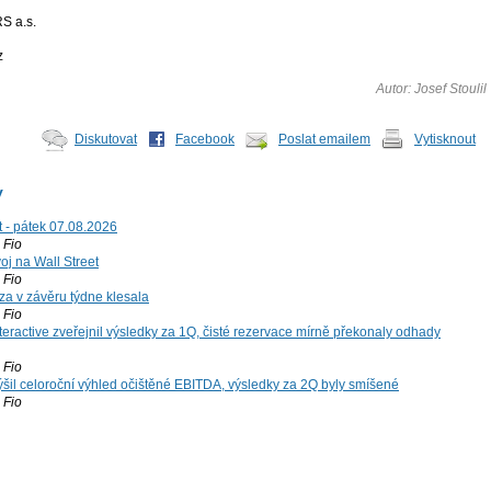
 a.s.
z
Autor: Josef Stoulil
Diskutovat
Facebook
Poslat emailem
Vytisknout
y
t - pátek 07.08.2026
Fio
voj na Wall Street
Fio
za v závěru týdne klesala
Fio
teractive zveřejnil výsledky za 1Q, čisté rezervace mírně překonaly odhady
Fio
šil celoroční výhled očištěné EBITDA, výsledky za 2Q byly smíšené
Fio