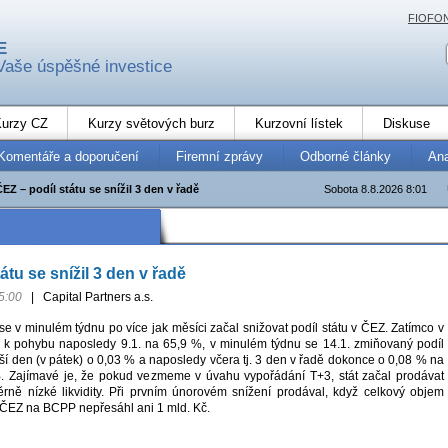
FIOFO
E
Vaše úspěšné investice
urzy CZ
Kurzy světových burz
Kurzovní lístek
Diskuse
Komentáře a doporučení
Firemní zprávy
Odborné články
An
ČEZ – podíl státu se snížil 3 den v řadě
Sobota 8.8.2026 8:01
átu se snížil 3 den v řadě
5:00
|
Capital Partners a.s.
e v minulém týdnu po více jak měsíci začal snižovat podíl státu v ČEZ. Zatímco v
 k pohybu naposledy 9.1. na 65,9 %, v minulém týdnu se 14.1. zmiňovaný podíl
lší den (v pátek) o 0,03 % a naposledy včera tj. 3 den v řadě dokonce o 0,08 % na
%. Zajímavé je, že pokud vezmeme v úvahu vypořádání T+3, stát začal prodávat
ně nízké likvidity. Při prvním únorovém snížení prodával, když celkový objem
ČEZ na BCPP nepřesáhl ani 1 mld. Kč.