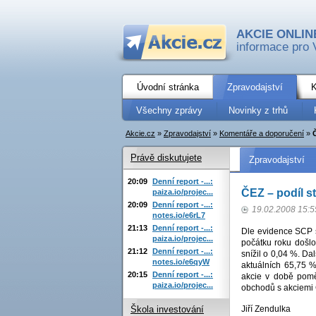
AKCIE ONLIN
informace pro 
Úvodní stránka
Zpravodajství
K
Všechny zprávy
Novinky z trhů
Akcie.cz
»
Zpravodajství
»
Komentáře a doporučení
»
Právě diskutujete
Zpravodajství
20:09
Denní report -...:
ČEZ – podíl st
paiza.io/projec...
20:09
Denní report -...:
19.02.2008 15:5
notes.io/e6rL7
21:13
Denní report -...:
Dle evidence SCP s
paiza.io/projec...
počátku roku došlo
21:12
Denní report -...:
snížil o 0,04 %. Da
notes.io/e6qyW
aktuálních 65,75 
20:15
Denní report -...:
akcie v době poměr
paiza.io/projec...
obchodů s akciemi 
Jiří Zendulka
Škola investování