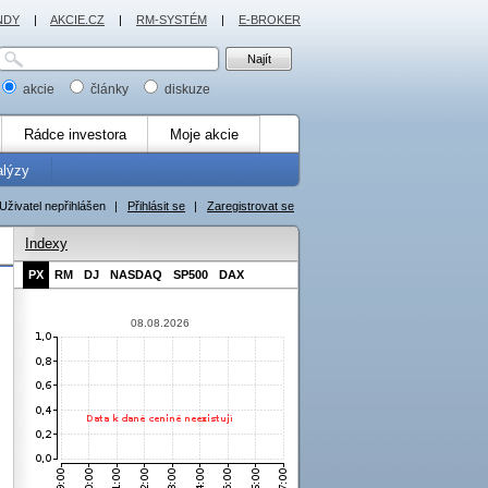
NDY
|
AKCIE.CZ
|
RM-SYSTÉM
|
E-BROKER
akcie
články
diskuze
Rádce investora
Moje akcie
alýzy
Uživatel nepřihlášen
|
Přihlásit se
|
Zaregistrovat se
Indexy
PX
RM
DJ
NASDAQ
SP500
DAX
08.08.2026