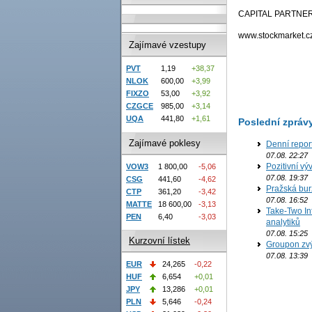
CAPITAL PARTNERS
www.stockmarket.c
Zajímavé vzestupy
PVT
1,19
+38,37
NLOK
600,00
+3,99
FIXZO
53,00
+3,92
CZGCE
985,00
+3,14
UQA
441,80
+1,61
Poslední zpráv
Zajímavé poklesy
Denní repor
07.08. 22:27
Pozitivní vý
VOW3
1 800,00
-5,06
07.08. 19:37
CSG
441,60
-4,62
Pražská bur
CTP
361,20
-3,42
07.08. 16:52
MATTE
18 600,00
-3,13
Take-Two In
PEN
6,40
-3,03
analytiků
07.08. 15:25
Kurzovní lístek
Groupon zvý
07.08. 13:39
EUR
24,265
-0,22
HUF
6,654
+0,01
JPY
13,286
+0,01
PLN
5,646
-0,24