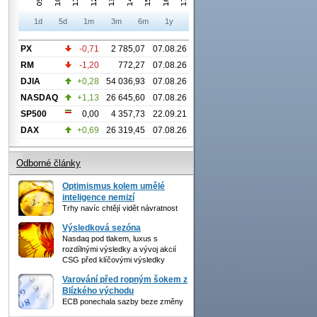
1d
5d
1m
3m
6m
1y
PX
-0,71
2 785,07
07.08.26
RM
-1,20
772,27
07.08.26
DJIA
+0,28
54 036,93
07.08.26
NASDAQ
+1,13
26 645,60
07.08.26
SP500
0,00
4 357,73
22.09.21
DAX
+0,69
26 319,45
07.08.26
Odborné články
Optimismus kolem umělé
inteligence nemizí
Trhy navíc chtějí vidět návratnost
Výsledková sezóna
Nasdaq pod tlakem, luxus s
rozdílnými výsledky a vývoj akcií
CSG před klíčovými výsledky
Varování před ropným šokem z
Blízkého východu
ECB ponechala sazby beze změny