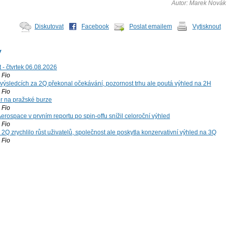
Autor: Marek Novák
Diskutovat
Facebook
Poslat emailem
Vytisknout
y
 - čtvrtek 06.08.2026
Fio
výsledcích za 2Q překonal očekávání, pozornost trhu ale poutá výhled na 2H
Fio
r na pražské burze
Fio
rospace v prvním reportu po spin-offu snížil celoroční výhled
Fio
2Q zrychlilo růst uživatelů, společnost ale poskytla konzervativní výhled na 3Q
Fio