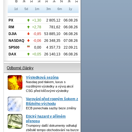
1d
5d
1m
3m
6m
1y
PX
+1,30
2 805,12
06.08.26
RM
+2,78
781,62
06.08.26
DJIA
-0,85
53 885,10
06.08.26
NASDAQ
-0,06
26 348,35
07.08.26
SP500
0,00
4 357,73
22.09.21
DAX
+0,05
26 140,13
06.08.26
Odborné články
Výsledková sezóna
Nasdaq pod tlakem, luxus s
rozdílnými výsledky a vývoj akcií
CSG před klíčovými výsledky
Varování před ropným šokem z
Blízkého východu
ECB ponechala sazby beze změny
Etický hazard v přímém
přenosu
Trumpovy další dokumenty odhalují
zběsilé tempo obchodování na burze