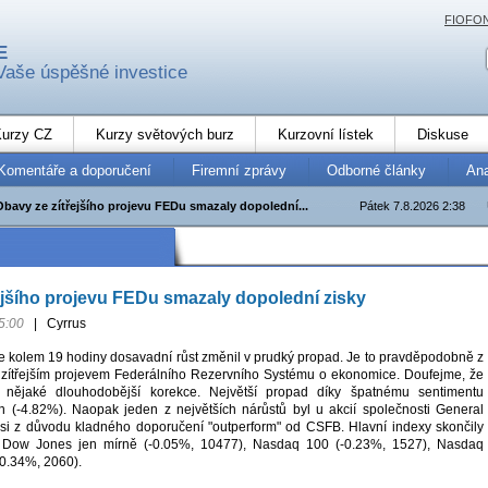
FIOFO
E
Vaše úspěšné investice
urzy CZ
Kurzy světových burz
Kurzovní lístek
Diskuse
Komentáře a doporučení
Firemní zprávy
Odborné články
An
Obavy ze zítřejšího projevu FEDu smazaly dopolední...
Pátek 7.8.2026 2:38
ejšího projevu FEDu smazaly dopolední zisky
5:00
|
Cyrrus
se kolem 19 hodiny dosavadní růst změnil v prudký propad. Je to pravděpodobně z
 zítřejším projevem Federálního Rezervního Systému o ekonomice. Doufejme, že
t nějaké dlouhodobější korekce. Největší propad díky špatnému sentimentu
 (-4.82%). Naopak jeden z největších nárůstů byl u akcií společnosti General
si z důvodu kladného doporučení "outperform" od CSFB. Hlavní indexy skončily
 Dow Jones jen mírně (-0.05%, 10477), Nasdaq 100 (-0.23%, 1527), Nasdaq
-0.34%, 2060).