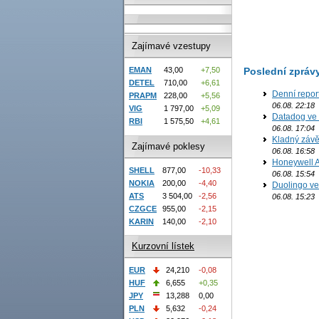
Zajímavé vzestupy
Poslední zpráv
EMAN
43,00
+7,50
DETEL
710,00
+6,61
Denní report
PRAPM
228,00
+5,56
06.08. 22:18
VIG
1 797,00
+5,09
Datadog ve 
RBI
1 575,50
+4,61
06.08. 17:04
Kladný závě
Zajímavé poklesy
06.08. 16:58
Honeywell Ae
SHELL
877,00
-10,33
06.08. 15:54
NOKIA
200,00
-4,40
Duolingo ve 
ATS
3 504,00
-2,56
06.08. 15:23
CZGCE
955,00
-2,15
KARIN
140,00
-2,10
Kurzovní lístek
EUR
24,210
-0,08
HUF
6,655
+0,35
JPY
13,288
0,00
PLN
5,632
-0,24