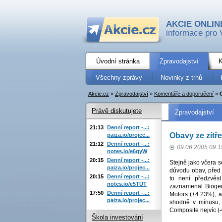
AKCIE ONLIN
informace pro 
Úvodní stránka
Zpravodajství
K
Všechny zprávy
Novinky z trhů
Akcie.cz
»
Zpravodajství
»
Komentáře a doporučení
»
Právě diskutujete
Zpravodajství
21:13
Denní report -...:
Obavy ze zítř
paiza.io/projec...
21:12
Denní report -...:
09.06.2005 09:1
notes.io/e6qyW
20:15
Denní report -...:
Stejně jako včera 
paiza.io/projec...
důvodu obav, před
20:15
Denní report -...:
to není předzvěs
notes.io/e5TUT
zaznamenal Biogen
17:50
Denní report -...:
Motors (+4.23%), a
paiza.io/projec...
shodně v mínusu,
Composite nejvíc (
Škola investování