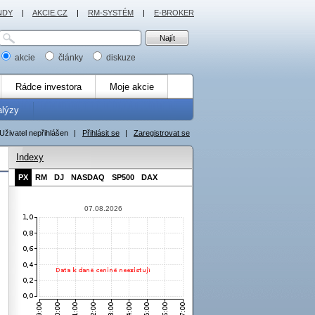
NDY
|
AKCIE.CZ
|
RM-SYSTÉM
|
E-BROKER
akcie
články
diskuze
Rádce investora
Moje akcie
alýzy
Uživatel nepřihlášen
|
Přihlásit se
|
Zaregistrovat se
Indexy
PX
RM
DJ
NASDAQ
SP500
DAX
07.08.2026