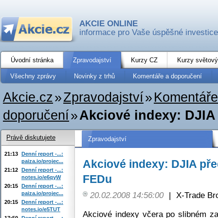
AKCIE ONLINE
informace pro Vaše úspěšné investice
Úvodní stránka
Zpravodajství
Kurzy CZ
Kurzy světový
Všechny zprávy
Novinky z trhů
Komentáře a doporučení
Akcie.cz
»
Zpravodajství
»
Komentáře
doporučení
»
Akciové indexy: DJIA
Právě diskutujete
Zpravodajství
21:13
Denní report -...:
Akciové indexy: DJIA př
paiza.io/projec...
21:12
Denní report -...:
FEDu
notes.io/e6qyW
20:15
Denní report -...:
paiza.io/projec...
20.02.2008 14:56:00
|
X-Trade Br
20:15
Denní report -...:
notes.io/e5TUT
Akciové indexy včera po slibném zač
17:50
Denní report -...: