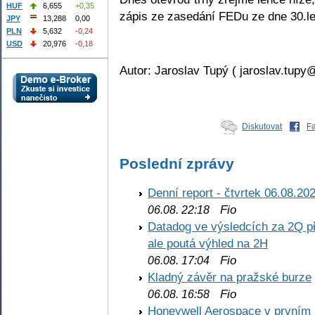
HUF
6,655
+0,35
zápis ze zasedání FEDu ze dne 30.l
JPY
13,288
0,00
PLN
5,632
-0,24
USD
20,976
-0,18
Autor: Jaroslav Tupý ( jaroslav.tupy
Diskutovat
F
Poslední zprávy
Denní report - čtvrtek 06.08.20
Fio
06.08. 22:18
Datadog ve výsledcích za 2Q př
ale poutá výhled na 2H
Fio
06.08. 17:04
Kladný závěr na pražské burze
Fio
06.08. 16:58
Honeywell Aerospace v prvním re