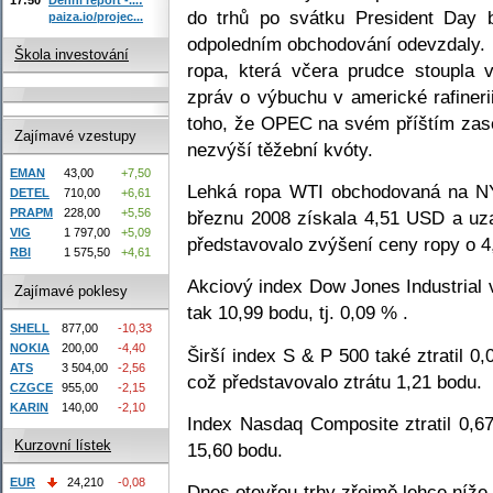
do trhů po svátku President Day 
paiza.io/projec...
odpoledním obchodování odevzdaly. 
Škola investování
ropa, která včera prudce stoupla 
zpráv o výbuchu v americké rafineri
toho, že OPEC na svém příštím zase
Zajímavé vzestupy
nezvýší těžební kvóty.
EMAN
43,00
+7,50
Lehká ropa WTI obchodovaná na N
DETEL
710,00
+6,61
PRAPM
228,00
+5,56
březnu 2008 získala 4,51 USD a uz
VIG
1 797,00
+5,09
představovalo zvýšení ceny ropy o 4
RBI
1 575,50
+4,61
Akciový index Dow Jones Industrial v
Zajímavé poklesy
tak 10,99 bodu, tj. 0,09 % .
SHELL
877,00
-10,33
NOKIA
200,00
-4,40
Širší index S & P 500 také ztratil 0
ATS
3 504,00
-2,56
což představovalo ztrátu 1,21 bodu.
CZGCE
955,00
-2,15
KARIN
140,00
-2,10
Index Nasdaq Composite ztratil 0,67
Kurzovní lístek
15,60 bodu.
EUR
24,210
-0,08
Dnes otevřou trhy zřejmě lehce níže,