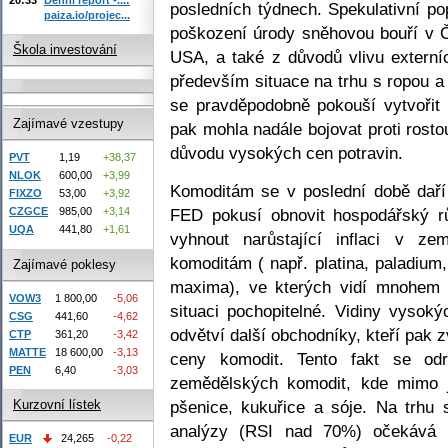
posledních týdnech. Spekulativní po
paiza.io/projec...
poškození úrody sněhovou bouří v Čí
Škola investování
USA, a také z důvodů vlivu externíc
především situace na trhu s ropou a 
se pravděpodobně pokouší vytvořit 
Zajímavé vzestupy
pak mohla nadále bojovat proti rosto
důvodu vysokých cen potravin.
PVT
1,19
+38,37
NLOK
600,00
+3,99
Komoditám se v poslední době daří
FIXZO
53,00
+3,92
FED pokusí obnovit hospodářský 
CZGCE
985,00
+3,14
UQA
441,80
+1,61
vyhnout narůstající inflaci v ze
komoditám ( např. platina, paladium,
Zajímavé poklesy
maxima), ve kterých vidí mnohem st
VOW3
1 800,00
-5,06
situaci pochopitelné. Vidiny vysoký
CSG
441,60
-4,62
odvětví další obchodníky, kteří pak z
CTP
361,20
-3,42
MATTE
18 600,00
-3,13
ceny komodit. Tento fakt se odr
PEN
6,40
-3,03
zemědělských komodit, kde mimo j
pšenice, kukuřice a sóje. Na trhu 
Kurzovní lístek
analýzy (RSI nad 70%) očekává k
EUR
24,265
-0,22