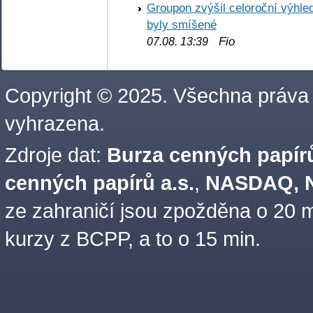
Groupon zvýšil celoroční výhl
byly smíšené
Fio
07.08. 13:39
Copyright © 2025. Všechna práva
vyhrazena.
Zdroje dat:
Burza cenných papírů
cenných papírů a.s.
,
NASDAQ, N
ze zahraničí jsou zpožděna o 20 m
kurzy z BCPP, a to o 15 min.