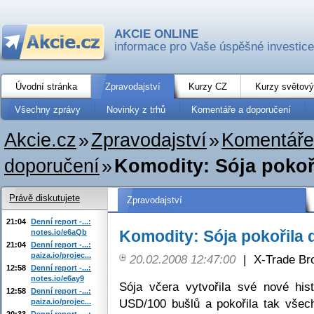
AKCIE ONLINE
informace pro Vaše úspěšné investice
Úvodní stránka
Zpravodajství
Kurzy CZ
Kurzy světový
Všechny zprávy
Novinky z trhů
Komentáře a doporučení
Akcie.cz
»
Zpravodajství
»
Komentáře
doporučení
»
Komodity: Sója pokoř
Právě diskutujete
Zpravodajství
21:04
Denní report -...:
Komodity: Sója pokořila
notes.io/e6aQb
21:04
Denní report -...:
paiza.io/projec...
20.02.2008 12:47:00
|
X-Trade Br
12:58
Denní report -...:
notes.io/e6ay9
Sója včera vytvořila své nové hi
12:58
Denní report -...:
USD/100 bušlů a pokořila tak vše
paiza.io/projec...
20:33
Denní report -...: