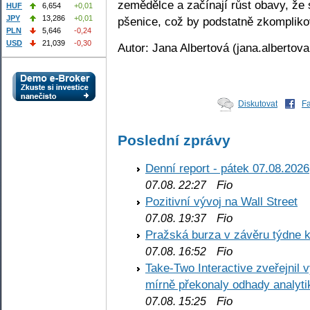
zemědělce a začínají růst obavy, že 
HUF
6,654
+0,01
JPY
13,286
+0,01
pšenice, což by podstatně zkomplikov
PLN
5,646
-0,24
USD
21,039
-0,30
Autor: Jana Albertová (jana.albertov
Diskutovat
F
Poslední zprávy
Denní report - pátek 07.08.2026
Fio
07.08. 22:27
Pozitivní vývoj na Wall Street
Fio
07.08. 19:37
Pražská burza v závěru týdne k
Fio
07.08. 16:52
Take-Two Interactive zveřejnil 
mírně překonaly odhady analyti
Fio
07.08. 15:25