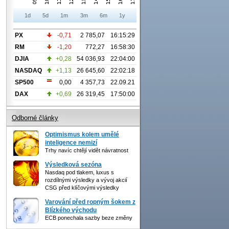
1d
5d
1m
3m
6m
1y
PX
-0,71
2 785,07
16:15:29
RM
-1,20
772,27
16:58:30
DJIA
+0,28
54 036,93
22:04:00
NASDAQ
+1,13
26 645,60
22:02:18
SP500
0,00
4 357,73
22.09.21
DAX
+0,69
26 319,45
17:50:00
Odborné články
Optimismus kolem umělé
inteligence nemizí
Trhy navíc chtějí vidět návratnost
Výsledková sezóna
Nasdaq pod tlakem, luxus s
rozdílnými výsledky a vývoj akcií
CSG před klíčovými výsledky
Varování před ropným šokem z
Blízkého východu
ECB ponechala sazby beze změny