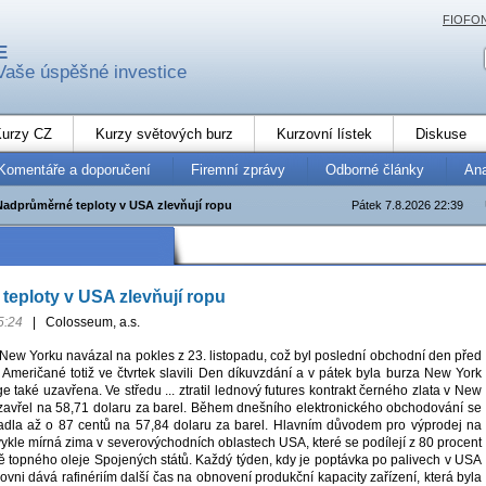
FIOFO
E
Vaše úspěšné investice
urzy CZ
Kurzy světových burz
Kurzovní lístek
Diskuse
Komentáře a doporučení
Firemní zprávy
Odborné články
An
Nadprůměrné teploty v USA zlevňují ropu
Pátek 7.8.2026 22:39
eploty v USA zlevňují ropu
5:24
|
Colosseum, a.s.
 New Yorku navázal na pokles z 23. listopadu, což byl poslední obchodní den před
 Američané totiž ve čtvrtek slavili Den díkuvzdání a v pátek byla burza New York
 také uzavřena. Ve středu ... ztratil lednový futures kontrakt černého zlata v New
zavřel na 58,71 dolaru za barel. Během dnešního elektronického obchodování se
adla až o 87 centů na 57,84 dolaru za barel. Hlavním důvodem pro výprodej na
vykle mírná zima v severovýchodních oblastech USA, které se podílejí z 80 procent
ě topného oleje Spojených států. Každý týden, kdy je poptávka po palivech v USA
ni dává rafinériím další čas na obnovení produkční kapacity zařízení, která byla