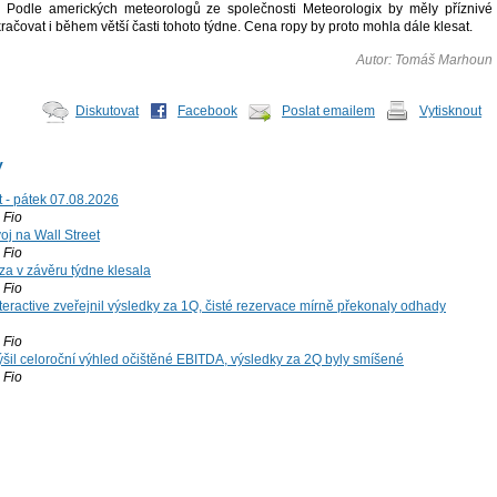
. Podle amerických meteorologů ze společnosti Meteorologix by měly příznivé
račovat i během větší časti tohoto týdne. Cena ropy by proto mohla dále klesat.
Autor: Tomáš Marhoun
Diskutovat
Facebook
Poslat emailem
Vytisknout
y
t - pátek 07.08.2026
Fio
voj na Wall Street
Fio
za v závěru týdne klesala
Fio
teractive zveřejnil výsledky za 1Q, čisté rezervace mírně překonaly odhady
Fio
šil celoroční výhled očištěné EBITDA, výsledky za 2Q byly smíšené
Fio