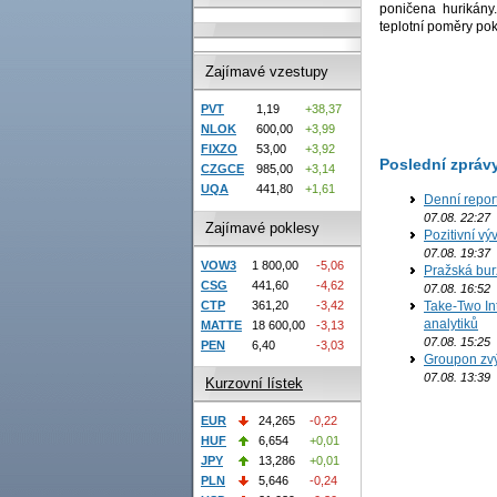
poničena hurikány
teplotní poměry pok
Zajímavé vzestupy
PVT
1,19
+38,37
NLOK
600,00
+3,99
FIXZO
53,00
+3,92
Poslední zpráv
CZGCE
985,00
+3,14
UQA
441,80
+1,61
Denní repor
07.08. 22:27
Zajímavé poklesy
Pozitivní vý
07.08. 19:37
VOW3
1 800,00
-5,06
Pražská bur
CSG
441,60
-4,62
07.08. 16:52
CTP
361,20
-3,42
Take-Two In
analytiků
MATTE
18 600,00
-3,13
07.08. 15:25
PEN
6,40
-3,03
Groupon zvý
07.08. 13:39
Kurzovní lístek
EUR
24,265
-0,22
HUF
6,654
+0,01
JPY
13,286
+0,01
PLN
5,646
-0,24