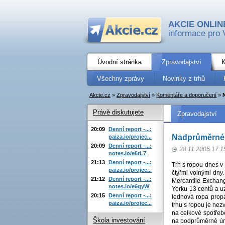
AKCIE ONLIN
informace pro 
Úvodní stránka
Zpravodajství
K
Všechny zprávy
Novinky z trhů
Akcie.cz
»
Zpravodajství
»
Komentáře a doporučení
»
Právě diskutujete
Zpravodajství
20:09
Denní report -...:
Nadprůměrné t
paiza.io/projec...
20:09
Denní report -...:
28.11.2005 17:1
notes.io/e6rL7
21:13
Denní report -...:
Trh s ropou dnes v
paiza.io/projec...
čtyřmi volnými dny.
21:12
Denní report -...:
Mercantile Exchange
notes.io/e6qyW
Yorku 13 centů a u
20:15
Denní report -...:
lednová ropa prop
paiza.io/projec...
trhu s ropou je nez
na celkové spotřeb
Škola investování
na podprůměrné úrov