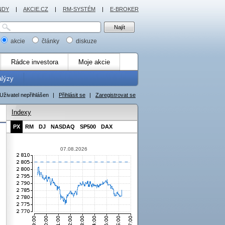
NDY
|
AKCIE.CZ
|
RM-SYSTÉM
|
E-BROKER
akcie
články
diskuze
Rádce investora
Moje akcie
alýzy
Uživatel nepřihlášen
|
Přihlásit se
|
Zaregistrovat se
Indexy
PX
RM
DJ
NASDAQ
SP500
DAX
07.08.2026