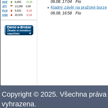
Fio
06.08. 17:04
HUF
6,655
+0,35
JPY
13,288
0,00
Kladný závěr na pražské burze
PLN
5,632
-0,24
Fio
06.08. 16:58
USD
20,976
-0,18
Copyright © 2025. Všechna práva
vyhrazena.