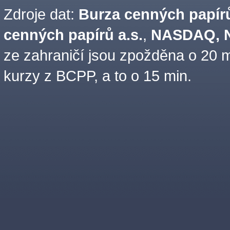
Zdroje dat:
Burza cenných papírů
cenných papírů a.s.
,
NASDAQ, N
ze zahraničí jsou zpožděna o 20 m
kurzy z BCPP, a to o 15 min.