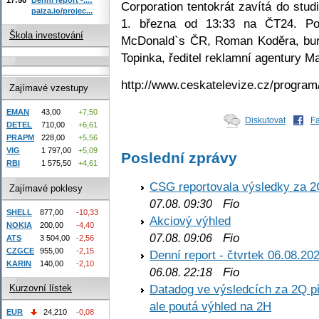
Corporation tentokrát zavítá do stu
paiza.io/projec...
1. března od 13:33 na ČT24. Pozv
Škola investování
McDonald`s ČR, Roman Koděra, burz
Topinka, ředitel reklamní agentury 
http://www.ceskatelevize.cz/progra
Zajímavé vzestupy
EMAN
43,00
+7,50
Diskutovat
F
DETEL
710,00
+6,61
PRAPM
228,00
+5,56
VIG
1 797,00
+5,09
Poslední zprávy
RBI
1 575,50
+4,61
CSG reportovala výsledky za 2
Zajímavé poklesy
Fio
07.08. 09:30
SHELL
877,00
-10,33
Akciový výhled
NOKIA
200,00
-4,40
Fio
07.08. 09:06
ATS
3 504,00
-2,56
CZGCE
955,00
-2,15
Denní report - čtvrtek 06.08.20
KARIN
140,00
-2,10
Fio
06.08. 22:18
Datadog ve výsledcích za 2Q př
Kurzovní lístek
ale poutá výhled na 2H
EUR
24,210
-0,08