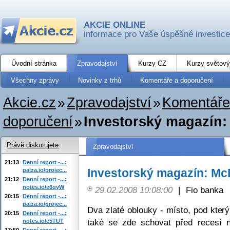
AKCIE ONLINE
informace pro Vaše úspěšné investice
Úvodní stránka
Zpravodajství
Kurzy CZ
Kurzy světový
Všechny zprávy
Novinky z trhů
Komentáře a doporučení
Akcie.cz
»
Zpravodajství
»
Komentáře
doporučení
»
Investorský magazín
Právě diskutujete
Zpravodajství
21:13
Denní report -...:
Investorský magazín: Mc
paiza.io/projec...
21:12
Denní report -...:
notes.io/e6qyW
29.02.2008 10:08:00
|
Fio banka
20:15
Denní report -...:
paiza.io/projec...
Dva zlaté oblouky - místo, pod kter
20:15
Denní report -...:
také se zde schovat před recesí
notes.io/e5TUT
17:50
Denní report -...: