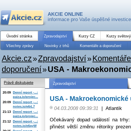
AKCIE ONLINE
informace pro Vaše úspěšné investice
Úvodní stránka
Zpravodajství
Kurzy CZ
Kurzy světový
Všechny zprávy
Novinky z trhů
Komentáře a doporučení
Akcie.cz
»
Zpravodajství
»
Komentáře
doporučení
»
USA - Makroekonomick
Právě diskutujete
Zpravodajství
20:09
Denní report -...:
USA - Makroekonomické u
paiza.io/projec...
20:09
Denní report -...:
notes.io/e6rL7
04.03.2008 09:39:31
|
Atlantik
21:13
Denní report -...:
paiza.io/projec...
Očekávaný dopad událostí na trhy
21:12
Denní report -...:
přinést větší změnu rétoriky prez
notes.io/e6qyW
20:15
Denní report -...: