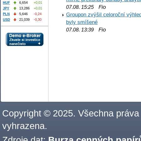
HUF
6,654
+0,01
Fio
07.08. 15:25
JPY
13,286
+0,01
Groupon zvýšil celoroční výhl
PLN
5,646
-0,24
USD
21,039
-0,30
byly smíšené
Fio
07.08. 13:39
Copyright © 2025. Všechna práva
vyhrazena.
Zdroje dat:
Burza cenných papírů