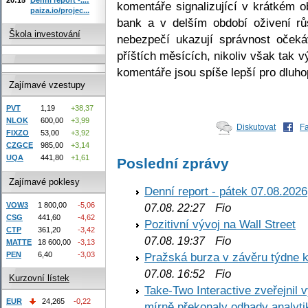
komentáře signalizující v krátkém o
paiza.io/projec...
bank a v delším období oživení rů
Škola investování
nebezpečí ukazují správnost oček
příštích měsících, nikoliv však tak 
komentáře jsou spíše lepší pro dluho
Zajímavé vzestupy
PVT
1,19
+38,37
NLOK
600,00
+3,99
Diskutovat
F
FIXZO
53,00
+3,92
CZGCE
985,00
+3,14
UQA
441,80
+1,61
Poslední zprávy
Zajímavé poklesy
Denní report - pátek 07.08.2026
VOW3
1 800,00
-5,06
Fio
07.08. 22:27
CSG
441,60
-4,62
Pozitivní vývoj na Wall Street
CTP
361,20
-3,42
Fio
07.08. 19:37
MATTE
18 600,00
-3,13
PEN
6,40
-3,03
Pražská burza v závěru týdne k
Fio
07.08. 16:52
Kurzovní lístek
Take-Two Interactive zveřejnil 
EUR
24,265
-0,22
mírně překonaly odhady analyti