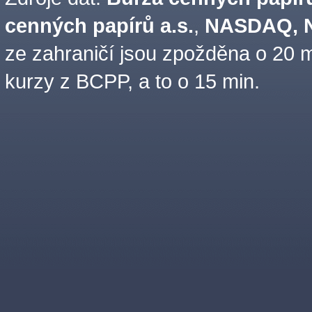
cenných papírů a.s.
,
NASDAQ, N
ze zahraničí jsou zpožděna o 20 m
kurzy z BCPP, a to o 15 min.