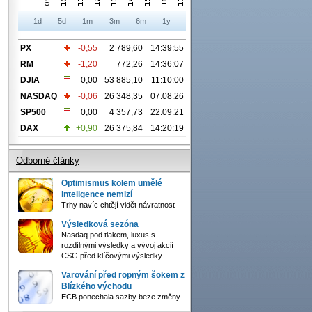
1d
5d
1m
3m
6m
1y
PX
-0,55
2 789,60
14:39:55
RM
-1,20
772,26
14:36:07
DJIA
0,00
53 885,10
11:10:00
NASDAQ
-0,06
26 348,35
07.08.26
SP500
0,00
4 357,73
22.09.21
DAX
+0,90
26 375,84
14:20:19
Odborné články
Optimismus kolem umělé
inteligence nemizí
Trhy navíc chtějí vidět návratnost
Výsledková sezóna
Nasdaq pod tlakem, luxus s
rozdílnými výsledky a vývoj akcií
CSG před klíčovými výsledky
Varování před ropným šokem z
Blízkého východu
ECB ponechala sazby beze změny