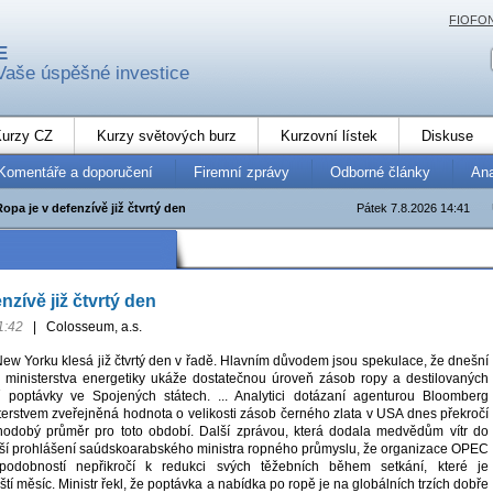
FIOFO
E
Vaše úspěšné investice
urzy CZ
Kurzy světových burz
Kurzovní lístek
Diskuse
Komentáře a doporučení
Firemní zprávy
Odborné články
An
Ropa je v defenzívě již čtvrtý den
Pátek 7.8.2026 14:41
nzívě již čtvrtý den
1:42
|
Colosseum, a.s.
ew Yorku klesá již čtvrtý den v řadě. Hlavním důvodem jsou spekulace, že dnešní
 ministerstva energetiky ukáže dostatečnou úroveň zásob ropy a destilovaných
í poptávky ve Spojených státech. ... Analytici dotázaní agenturou Bloomberg
sterstvem zveřejněná hodnota o velikosti zásob černého zlata v USA dnes překročí
hodobý průměr pro toto období. Další zprávou, která dodala medvědům vítr do
ejší prohlášení saúdskoarabského ministra ropného průmyslu, že organizace OPEC
ěpodobností nepřikročí k redukci svých těžebních během setkání, které je
tí měsíc. Ministr řekl, že poptávka a nabídka po ropě je na globálních trzích dobře