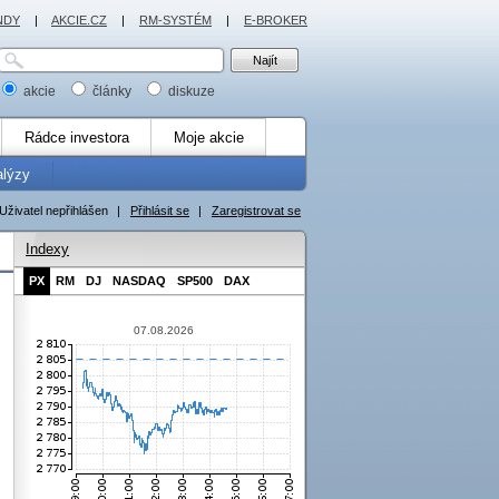
NDY
|
AKCIE.CZ
|
RM-SYSTÉM
|
E-BROKER
akcie
články
diskuze
Rádce investora
Moje akcie
alýzy
Uživatel nepřihlášen
|
Přihlásit se
|
Zaregistrovat se
Indexy
PX
RM
DJ
NASDAQ
SP500
DAX
07.08.2026