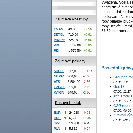
vyvážená. Včera se 
optimistické ekono
na rekordní hodno
očekávání. Nákupy
Zajímavé vzestupy
ropy přinese prudk
ropy uzavřel útern
EMAN
43,00
+7,50
56,50 dolarech za b
DETEL
710,00
+6,61
PRAPM
228,00
+5,56
VIG
1 797,00
+5,09
RBI
1 575,50
+4,61
Zajímavé poklesy
Poslední zpráv
SHELL
877,00
-10,33
NOKIA
200,00
-4,40
Groupon zvý
ATS
3 504,00
-2,56
07.08. 13:39
Gen Digital 
CZGCE
955,00
-2,15
07.08. 11:17
KARIN
140,00
-2,10
The Trade D
07.08. 11:07
Kurzovní lístek
CSG reporto
07.08. 09:30
EUR
24,210
-0,08
Akciový výh
HUF
6,655
+0,35
07.08. 09:06
JPY
13,288
0,00
PLN
5,632
-0,24