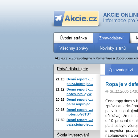
AKCIE ONLIN
informace pro 
Úvodní stránka
Zpravodajství
K
Všechny zprávy
Novinky z trhů
Akcie.cz
»
Zpravodajství
»
Komentáře a doporučení
»
Právě diskutujete
Zpravodajství
21:13
Denní report -...:
Ropa je v defe
paiza.io/projec...
21:12
Denní report -...:
30.11.2005 14:0
notes.io/e6qyW
20:15
Denní report -...:
Cena ropy dnes v N
paiza.io/projec...
zpráva amerického
20:15
Denní report -...:
paliv k uspokojen
notes.io/e5TUT
očekávají, že mini
17:50
Denní report -...:
o 10 procent dlou
paiza.io/projec...
plachet, bylo včer
s největší pravd
Škola investování
naplánované na příš