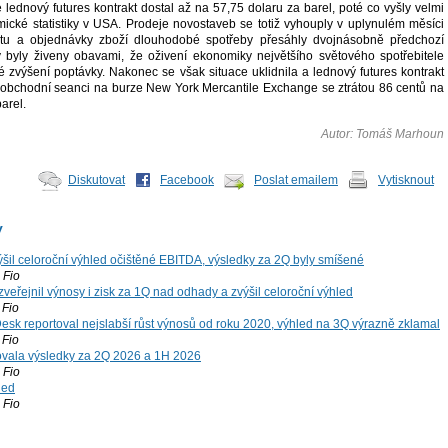
lednový futures kontrakt dostal až na 57,75 dolaru za barel, poté co vyšly velmi
mické statistiky v USA. Prodeje novostaveb se totiž vyhouply v uplynulém měsíci
tu a objednávky zboží dlouhodobé spotřeby přesáhly dvojnásobně předchozí
 byly živeny obavami, že oživení ekonomiky největšího světového spotřebitele
é zvýšení poptávky. Nakonec se však situace uklidnila a lednový futures kontrakt
í obchodní seanci na burze New York Mercantile Exchange se ztrátou 86 centů na
arel.
Autor: Tomáš Marhoun
Diskutovat
Facebook
Poslat emailem
Vytisknout
y
šil celoroční výhled očištěné EBITDA, výsledky za 2Q byly smíšené
Fio
zveřejnil výnosy i zisk za 1Q nad odhady a zvýšil celoroční výhled
Fio
esk reportoval nejslabší růst výnosů od roku 2020, výhled na 3Q výrazně zklamal
Fio
vala výsledky za 2Q 2026 a 1H 2026
Fio
led
Fio