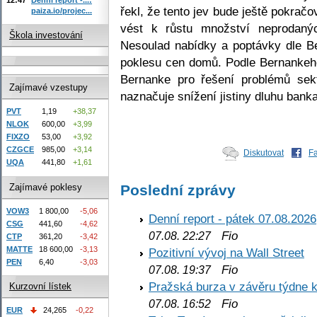
řekl, že tento jev bude ještě pokrač
paiza.io/projec...
vést k růstu množství neprodan
Škola investování
Nesoulad nabídky a poptávky dle 
poklesu cen domů. Podle Bernankeho
Bernanke pro řešení problémů sek
Zajímavé vzestupy
naznačuje snížení jistiny dluhu bank
PVT
1,19
+38,37
NLOK
600,00
+3,99
FIXZO
53,00
+3,92
CZGCE
985,00
+3,14
Diskutovat
F
UQA
441,80
+1,61
Zajímavé poklesy
Poslední zprávy
VOW3
1 800,00
-5,06
Denní report - pátek 07.08.2026
CSG
441,60
-4,62
Fio
07.08. 22:27
CTP
361,20
-3,42
MATTE
18 600,00
-3,13
Pozitivní vývoj na Wall Street
PEN
6,40
-3,03
Fio
07.08. 19:37
Pražská burza v závěru týdne k
Kurzovní lístek
Fio
07.08. 16:52
EUR
24,265
-0,22