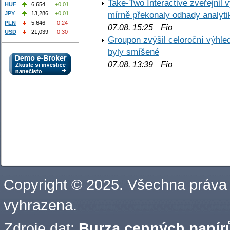
Take-Two Interactive zveřejnil 
HUF
6,654
+0,01
mírně překonaly odhady analyti
JPY
13,286
+0,01
PLN
5,646
-0,24
Fio
07.08. 15:25
USD
21,039
-0,30
Groupon zvýšil celoroční výhl
byly smíšené
Fio
07.08. 13:39
Copyright © 2025. Všechna práva
vyhrazena.
Zdroje dat:
Burza cenných papírů