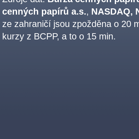
cenných papírů a.s.
,
NASDAQ, N
ze zahraničí jsou zpožděna o 20 m
kurzy z BCPP, a to o 15 min.