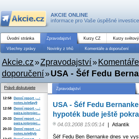
AKCIE ONLINE
informace pro Vaše úspěšné investice
Úvodní stránka
Zpravodajství
Kurzy CZ
Kurzy světový
Všechny zprávy
Novinky z trhů
Komentáře a doporučení
Akcie.cz
»
Zpravodajství
»
Komentáře
doporučení
»
USA - Šéf Fedu Bernan
Právě diskutujete
Zpravodajství
12:58
Denní report -...:
USA - Šéf Fedu Bernanke 
notes.io/e6ay9
12:58
Denní report -...:
hypoték bude ještě pokr
paiza.io/projec...
20:33
Denní report -...:
paiza.io/projec...
04.03.2008 15:05:14
|
Atlantik
20:33
Denní report -...:
notes.io/e6iyb
Šéf Fedu Ben Bernanke dnes ve vys
12:47
Denní report -...: