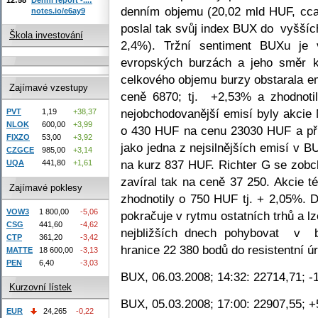
denním objemu (20,02 mld HUF, cc
notes.io/e6ay9
poslal tak svůj index BUX do vyššíc
Škola investování
2,4%). Tržní sentiment BUXu je 
evropských burzách a jeho směr ko
celkového objemu burzy obstarala e
Zajímavé vzestupy
ceně 6870; tj. +2,53% a zhodnotil
nejobchodovanější emisí byly akcie 
PVT
1,19
+38,37
NLOK
600,00
+3,99
o 430 HUF na cenu 23030 HUF a př
FIXZO
53,00
+3,92
jako jedna z nejsilnějších emisí v B
CZGCE
985,00
+3,14
na kurz 837 HUF. Richter G se zob
UQA
441,80
+1,61
zavíral tak na ceně 37 250. Akcie t
Zajímavé poklesy
zhodnotily o 750 HUF tj. + 2,05%. 
VOW3
1 800,00
-5,06
pokračuje v rytmu ostatních trhů a 
CSG
441,60
-4,62
nejbližších dnech pohybovat v 
CTP
361,20
-3,42
hranice 22 380 bodů do resistentní ú
MATTE
18 600,00
-3,13
PEN
6,40
-3,03
BUX, 06.03.2008; 14:32: 22714,71; -
Kurzovní lístek
BUX, 05.03.2008; 17:00: 22907,55; +
EUR
24,265
-0,22