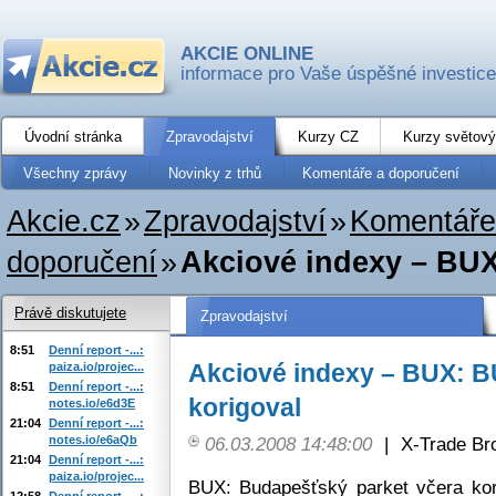
AKCIE ONLINE
informace pro Vaše úspěšné investice
Úvodní stránka
Zpravodajství
Kurzy CZ
Kurzy světový
Všechny zprávy
Novinky z trhů
Komentáře a doporučení
Akcie.cz
»
Zpravodajství
»
Komentáře
doporučení
»
Akciové indexy – BUX
Právě diskutujete
Zpravodajství
8:51
Denní report -...:
Akciové indexy – BUX: B
paiza.io/projec...
8:51
Denní report -...:
korigoval
notes.io/e6d3E
21:04
Denní report -...:
notes.io/e6aQb
06.03.2008 14:48:00
|
X-Trade Br
21:04
Denní report -...:
paiza.io/projec...
BUX: Budapešťský parket včera kor
12:58
Denní report -...: