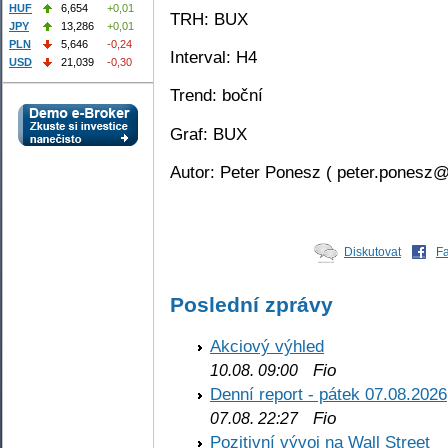
HUF
6,654
+0,01
TRH: BUX
JPY
13,286
+0,01
PLN
5,646
-0,24
Interval: H4
USD
21,039
-0,30
Trend: boční
Graf: BUX
Autor: Peter Ponesz ( peter.ponesz@
Diskutovat
F
Poslední zprávy
Akciový výhled
Fio
10.08. 09:00
Denní report - pátek 07.08.2026
Fio
07.08. 22:27
Pozitivní vývoj na Wall Street