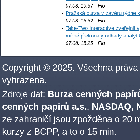
Fio
07.08. 19:37
Pražská burza v závěru týdne k
Fio
07.08. 16:52
Take-Two Interactive zveřejnil 
mírně překonaly odhady analyti
Fio
07.08. 15:25
Copyright © 2025. Všechna práva
vyhrazena.
Zdroje dat:
Burza cenných papírů
cenných papírů a.s.
,
NASDAQ, N
ze zahraničí jsou zpožděna o 20 m
kurzy z BCPP, a to o 15 min.