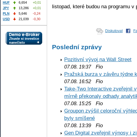
HUF
6,654
+0,01
listopad, které budou na programu v 
JPY
13,286
+0,01
PLN
5,646
-0,24
USD
21,039
-0,30
Diskutovat
F
Poslední zprávy
Pozitivní vývoj na Wall Street
Fio
07.08. 19:37
Pražská burza v závěru týdne k
Fio
07.08. 16:52
Take-Two Interactive zveřejnil 
mírně překonaly odhady analyti
Fio
07.08. 15:25
Groupon zvýšil celoroční výhl
byly smíšené
Fio
07.08. 13:39
Gen Digital zveřejnil výnosy i 