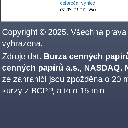
celoroční výhled
Fio
07.08. 11:17
Copyright © 2025. Všechna práva
vyhrazena.
Zdroje dat:
Burza cenných papírů
cenných papírů a.s.
,
NASDAQ, N
ze zahraničí jsou zpožděna o 20 m
kurzy z BCPP, a to o 15 min.