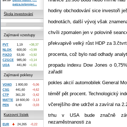
paiza.io/projec...
hodiny obchodování sice investoři je
Škola investování
hodnotách, další vývoj však znamena
chvíli zpomalen jen v polovině sean
Zajímavé vzestupy
překvapivě velký růst HDP za 3.čtvrt
PVT
1,19
+38,37
NLOK
600,00
+3,99
procenta, což bylo nad odhady analyt
FIXZO
53,00
+3,92
CZGCE
985,00
+3,14
propadu indexu Dow Jones o 0,75%
UQA
441,80
+1,61
zařadil
Zajímavé poklesy
pokles akcií automobilek General Mot
VOW3
1 800,00
-5,06
CSG
441,60
-4,62
téměř pět procent. Technologický ind
CTP
361,20
-3,42
MATTE
18 600,00
-3,13
včerejšího dne udržel a zavíral na 2
PEN
6,40
-3,03
trhu v USA bude značně záv
Kurzovní lístek
nezaměstnanosti za
EUR
24,265
-0,22