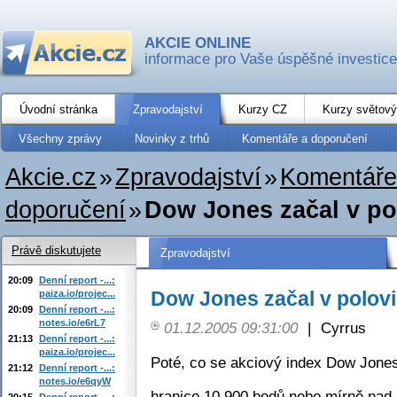
AKCIE ONLINE
informace pro Vaše úspěšné investice
Úvodní stránka
Zpravodajství
Kurzy CZ
Kurzy světový
Všechny zprávy
Novinky z trhů
Komentáře a doporučení
Akcie.cz
»
Zpravodajství
»
Komentáře
doporučení
»
Dow Jones začal v po
Právě diskutujete
Zpravodajství
20:09
Denní report -...:
Dow Jones začal v polovi
paiza.io/projec...
20:09
Denní report -...:
notes.io/e6rL7
01.12.2005 09:31:00
|
Cyrrus
21:13
Denní report -...:
paiza.io/projec...
Poté, co se akciový index Dow Jones
21:12
Denní report -...:
notes.io/e6qyW
hranice 10.900 bodů nebo mírně nad n
20:15
Denní report -...: